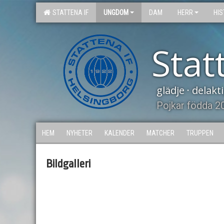
STATTENA IF
UNGDOM
DAM
HERR
HIS
Stat
glädje · delak
Pojkar födda 2
HEM
NYHETER
KALENDER
MATCHER
TRUPPEN
Bildgalleri