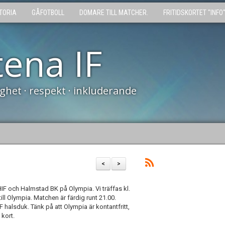
TORIA
GÅFOTBOLL
DOMARE TILL MATCHER.
FRITIDSKORTET "INFO
tena IF
tighet · respekt · inkluderande
<
>
F och Halmstad BK på Olympia. Vi träffas kl.
ll Olympia. Matchen är färdig runt 21.00.
IF halsduk. Tänk på att Olympia är kontantfritt,
 kort.