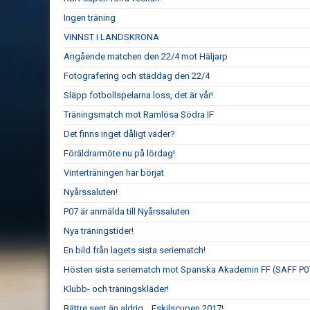
Ingen träning
VINNST I LANDSKRONA
Angående matchen den 22/4 mot Häljarp
Fotografering och städdag den 22/4
Släpp fotbollspelarna loss, det är vår!
Träningsmatch mot Ramlösa Södra IF
Det finns inget dåligt väder?
Föräldrarmöte nu på lördag!
Vinterträningen har börjat
Nyårssaluten!
P07 är anmälda till Nyårssaluten
Nya träningstider!
En bild från lagets sista seriematch!
Hösten sista seriematch mot Spanska Akademin FF (SAFF P07) 
Klubb- och träningskläder!
Bättre sent än aldrig... Eskilscupen 2017!