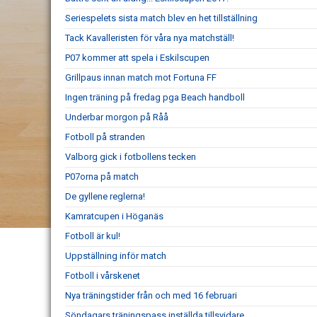
Seriespelets sista match blev en het tillställning
Tack Kavalleristen för våra nya matchställ!
P07 kommer att spela i Eskilscupen
Grillpaus innan match mot Fortuna FF
Ingen träning på fredag pga Beach handboll
Underbar morgon på Råå
Fotboll på stranden
Valborg gick i fotbollens tecken
P07orna på match
De gyllene reglerna!
Kamratcupen i Höganäs
Fotboll är kul!
Uppställning inför match
Fotboll i vårskenet
Nya träningstider från och med 16 februari
Söndagars träningspass inställda tillsvidare