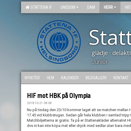
STATTENA IF
UNGDOM
DAM
HERR
HIS
Stat
glädje · delak
Junior
NYHETER
HEM
KALENDER
BILDGALLERI
KONTAKT
HIF mot HBK på Olympia
2018-10-21 08:08
Nu på tisdag den 23/10 kommer laget att se matchen mellan HI
17.45 vid klubbstugan. Sedan går hela klubben i samlad tripp ti
Matchbiljetterna är gratis. Ta på er Stattenakläder alternativt H
dvs ni kan inte köpa mat eller dryck med sedlar utan bara med