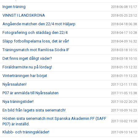
Ingen träning
2018-06-08 15:17
VINNST I LANDSKRONA
2018-05-25 23:12
Angående matchen den 22/4 mot Häljarp
2018-04-18 06:38
Fotografering och städdag den 22/4
2018-04-17 10:28
Släpp fotbollspelarna loss, det är vår!
2018-04-09 16:32
Träningsmatch mot Ramlösa Södra IF
2018-03-18 10:15
Det finns inget dåligt väder?
2018-03-18 10:10
Föräldrarmöte nu på lördag!
2018-01-19 12:32
Vinterträningen har börjat
2018-01-19 12:23
Nyårssaluten!
2017-12-11 17:05
P07 är anmälda till Nyårssaluten
2017-11-05 15:38
Nya träningstider!
2017-10-22 20:29
En bild från lagets sista seriematch!
2017-10-09 16:23
Hösten sista seriematch mot Spanska Akademin FF (SAFF
2017-10-02 19:58
P07) är inställd.
Klubb- och träningskläder!
2017-09-10 14:12