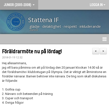
JUNIOR (2005-2008)
LOGGA IN
Stattena IF
glädje · delaktighet · respekt · inkluderande
Junior
NYHETER
Föräldrarmöte nu på lördag!
<
>
2018-01-19 12:32
HEM
Hej allesammans,
jag vill bara påminna om att på lördag den 20 januari klockan 14.00 så är
KALENDER
det föräldramöte i klubbstugan på Olympia. Det är viktigt att åtminstone en
förälder närvarar. Barnen behöver inte närvara. De ting som skall diskuteras
BILDGALLERI
är följande:
1. Gothia cup
KONTAKT
2. Närvaro och beteenden på träning
3. Cuper och transport
4. Övriga frågor