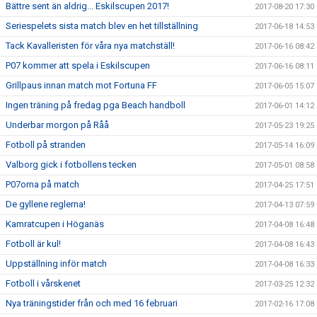
Bättre sent än aldrig... Eskilscupen 2017!
2017-08-20 17:30
Seriespelets sista match blev en het tillställning
2017-06-18 14:53
Tack Kavalleristen för våra nya matchställ!
2017-06-16 08:42
P07 kommer att spela i Eskilscupen
2017-06-16 08:11
Grillpaus innan match mot Fortuna FF
2017-06-05 15:07
Ingen träning på fredag pga Beach handboll
2017-06-01 14:12
Underbar morgon på Råå
2017-05-23 19:25
Fotboll på stranden
2017-05-14 16:09
Valborg gick i fotbollens tecken
2017-05-01 08:58
P07orna på match
2017-04-25 17:51
De gyllene reglerna!
2017-04-13 07:59
Kamratcupen i Höganäs
2017-04-08 16:48
Fotboll är kul!
2017-04-08 16:43
Uppställning inför match
2017-04-08 16:33
Fotboll i vårskenet
2017-03-25 12:32
Nya träningstider från och med 16 februari
2017-02-16 17:08