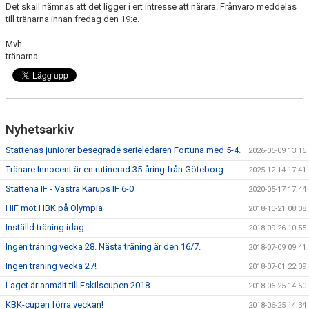
Det skall nämnas att det ligger í ert intresse att närara. Frånvaro meddelas
till tränarna innan fredag den 19:e.
Mvh
tränarna
Nyhetsarkiv
Stattenas juniorer besegrade serieledaren Fortuna med 5-4.
2026-05-09 13:16
Tränare Innocent är en rutinerad 35-åring från Göteborg
2025-12-14 17:41
Stattena IF - Västra Karups IF 6-0
2020-05-17 17:44
HIF mot HBK på Olympia
2018-10-21 08:08
Inställd träning idag
2018-09-26 10:55
Ingen träning vecka 28. Nästa träning är den 16/7.
2018-07-09 09:41
Ingen träning vecka 27!
2018-07-01 22:09
Laget är anmält till Eskilscupen 2018
2018-06-25 14:50
KBK-cupen förra veckan!
2018-06-25 14:34