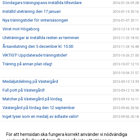
Söndagars träningspass inställda tillsvidare
2016-01-24 09:28
Inställd uteträning den 17 januari
2016-01-14 20:16
Nya träningstider för vintersäsongen
2016-01-07 20:11
Vinst mot Högaborg
2015-12-14 19:18
Uteträningar är inställda resten av terminen
2015-11-25 18:55
Årsavslutning den 5 december kl. 15.00
2015-11-24 16:48
VIKTIGT! Uppdaterade träningstider!
2015-10-26 21:00
Träning på annan plan idag!
2015-10-07 12:15
2015-10-04 21:57
Medaljutdelning på Västergård
2015-09-13 13:39
Full pott på Västergård!
2015-09-12 16:38
Matcher på Västergård på lördag
2015-09-10 16:11
Västergård på lördag den 12 september
2015-09-06 20:56
Inget lyser som en medalj av ädlaste valör!
2015-09-06 20:18
Glada killar på San Siro-cupen
2015-09-06 20:01
San Siro cupen på Råå
För att hemsidan ska fungera korrekt använder vi nödvändiga
2015-09-05 15:20