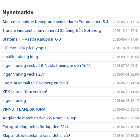
Nyhetsarkiv
Stattenas juniorer besegrade serieledaren Fortuna med 5-4.
2026-05-09 13:16
Tränare Innocent är en rutinerad 35-åring från Göteborg
2025-12-14 17:41
Stattena IF - Västra Karups IF 6-0
2020-05-17 17:44
HIF mot HBK på Olympia
2018-10-21 08:08
Inställd träning idag
2018-09-26 10:55
Ingen träning vecka 28. Nästa träning är den 16/7.
2018-07-09 09:41
Ingen träning vecka 27!
2018-07-01 22:09
Laget är anmält till Eskilscupen 2018
2018-06-25 14:50
KBK-cupen förra veckan!
2018-06-25 14:34
Ingen träning
2018-06-08 15:17
VINNST I LANDSKRONA
2018-05-25 23:12
Angående matchen den 22/4 mot Häljarp
2018-04-18 06:38
Fotografering och städdag den 22/4
2018-04-17 10:28
Släpp fotbollspelarna loss, det är vår!
2018-04-09 16:32