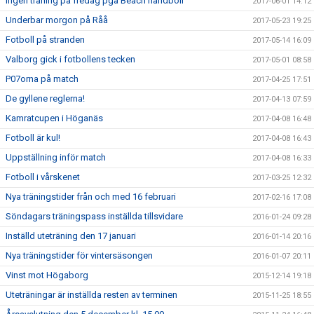
Ingen träning på fredag pga Beach handboll
2017-06-01 14:12
Underbar morgon på Råå
2017-05-23 19:25
Fotboll på stranden
2017-05-14 16:09
Valborg gick i fotbollens tecken
2017-05-01 08:58
P07orna på match
2017-04-25 17:51
De gyllene reglerna!
2017-04-13 07:59
Kamratcupen i Höganäs
2017-04-08 16:48
Fotboll är kul!
2017-04-08 16:43
Uppställning inför match
2017-04-08 16:33
Fotboll i vårskenet
2017-03-25 12:32
Nya träningstider från och med 16 februari
2017-02-16 17:08
Söndagars träningspass inställda tillsvidare
2016-01-24 09:28
Inställd uteträning den 17 januari
2016-01-14 20:16
Nya träningstider för vintersäsongen
2016-01-07 20:11
Vinst mot Högaborg
2015-12-14 19:18
Uteträningar är inställda resten av terminen
2015-11-25 18:55