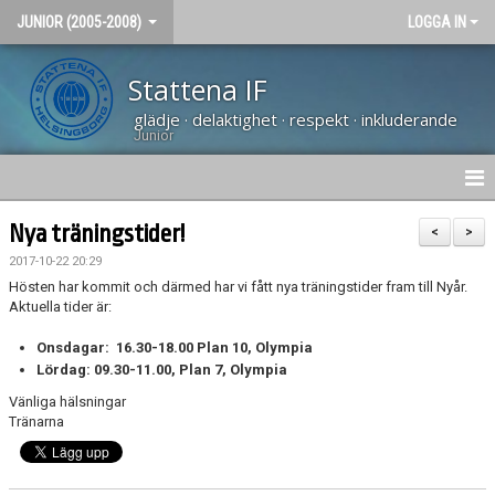
JUNIOR (2005-2008)
LOGGA IN
Stattena IF
glädje · delaktighet · respekt · inkluderande
Junior
NYHETER
Nya träningstider!
<
>
2017-10-22 20:29
HEM
Hösten har kommit och därmed har vi fått nya träningstider fram till Nyår.
Aktuella tider är:
KALENDER
Onsdagar: 16.30-18.00 Plan 10, Olympia
BILDGALLERI
Lördag: 09.30-11.00, Plan 7, Olympia
Vänliga hälsningar
KONTAKT
Tränarna