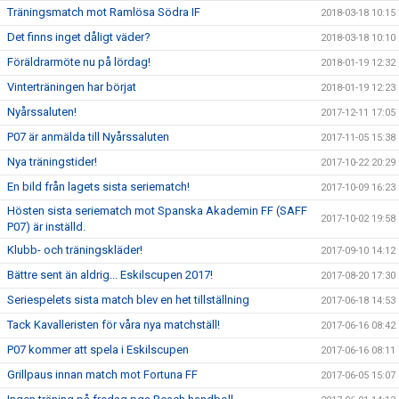
Träningsmatch mot Ramlösa Södra IF
2018-03-18 10:15
Det finns inget dåligt väder?
2018-03-18 10:10
Föräldrarmöte nu på lördag!
2018-01-19 12:32
Vinterträningen har börjat
2018-01-19 12:23
Nyårssaluten!
2017-12-11 17:05
P07 är anmälda till Nyårssaluten
2017-11-05 15:38
Nya träningstider!
2017-10-22 20:29
En bild från lagets sista seriematch!
2017-10-09 16:23
Hösten sista seriematch mot Spanska Akademin FF (SAFF
2017-10-02 19:58
P07) är inställd.
Klubb- och träningskläder!
2017-09-10 14:12
Bättre sent än aldrig... Eskilscupen 2017!
2017-08-20 17:30
Seriespelets sista match blev en het tillställning
2017-06-18 14:53
Tack Kavalleristen för våra nya matchställ!
2017-06-16 08:42
P07 kommer att spela i Eskilscupen
2017-06-16 08:11
Grillpaus innan match mot Fortuna FF
2017-06-05 15:07