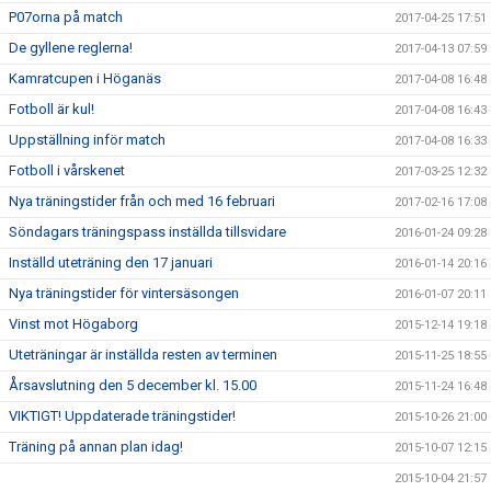
P07orna på match
2017-04-25 17:51
De gyllene reglerna!
2017-04-13 07:59
Kamratcupen i Höganäs
2017-04-08 16:48
Fotboll är kul!
2017-04-08 16:43
Uppställning inför match
2017-04-08 16:33
Fotboll i vårskenet
2017-03-25 12:32
Nya träningstider från och med 16 februari
2017-02-16 17:08
Söndagars träningspass inställda tillsvidare
2016-01-24 09:28
Inställd uteträning den 17 januari
2016-01-14 20:16
Nya träningstider för vintersäsongen
2016-01-07 20:11
Vinst mot Högaborg
2015-12-14 19:18
Uteträningar är inställda resten av terminen
2015-11-25 18:55
Årsavslutning den 5 december kl. 15.00
2015-11-24 16:48
VIKTIGT! Uppdaterade träningstider!
2015-10-26 21:00
Träning på annan plan idag!
2015-10-07 12:15
2015-10-04 21:57