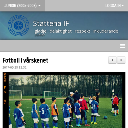
JUNIOR (2005-2008)
LOGGA IN
Stattena IF
glädje · delaktighet · respekt · inkluderande
Junior
NYHETER
Fotboll i vårskenet
<
>
2017-03-25 12:32
HEM
KALENDER
BILDGALLERI
KONTAKT