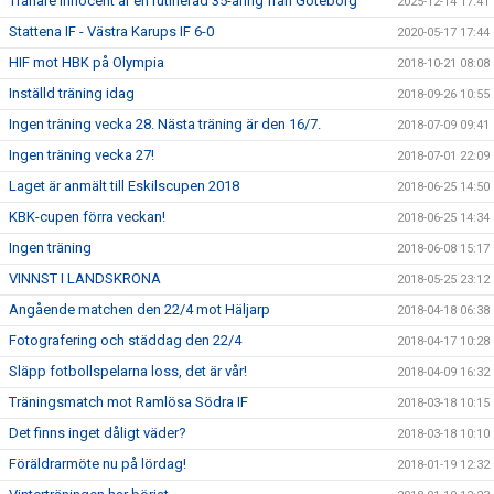
Tränare Innocent är en rutinerad 35-åring från Göteborg
2025-12-14 17:41
Stattena IF - Västra Karups IF 6-0
2020-05-17 17:44
HIF mot HBK på Olympia
2018-10-21 08:08
Inställd träning idag
2018-09-26 10:55
Ingen träning vecka 28. Nästa träning är den 16/7.
2018-07-09 09:41
Ingen träning vecka 27!
2018-07-01 22:09
Laget är anmält till Eskilscupen 2018
2018-06-25 14:50
KBK-cupen förra veckan!
2018-06-25 14:34
Ingen träning
2018-06-08 15:17
VINNST I LANDSKRONA
2018-05-25 23:12
Angående matchen den 22/4 mot Häljarp
2018-04-18 06:38
Fotografering och städdag den 22/4
2018-04-17 10:28
Släpp fotbollspelarna loss, det är vår!
2018-04-09 16:32
Träningsmatch mot Ramlösa Södra IF
2018-03-18 10:15
Det finns inget dåligt väder?
2018-03-18 10:10
Föräldrarmöte nu på lördag!
2018-01-19 12:32