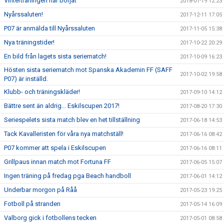
Vinterträningen har börjat
2018-01-19 12:23
Nyårssaluten!
2017-12-11 17:05
P07 är anmälda till Nyårssaluten
2017-11-05 15:38
Nya träningstider!
2017-10-22 20:29
En bild från lagets sista seriematch!
2017-10-09 16:23
Hösten sista seriematch mot Spanska Akademin FF (SAFF
2017-10-02 19:58
P07) är inställd.
Klubb- och träningskläder!
2017-09-10 14:12
Bättre sent än aldrig... Eskilscupen 2017!
2017-08-20 17:30
Seriespelets sista match blev en het tillställning
2017-06-18 14:53
Tack Kavalleristen för våra nya matchställ!
2017-06-16 08:42
P07 kommer att spela i Eskilscupen
2017-06-16 08:11
Grillpaus innan match mot Fortuna FF
2017-06-05 15:07
Ingen träning på fredag pga Beach handboll
2017-06-01 14:12
Underbar morgon på Råå
2017-05-23 19:25
Fotboll på stranden
2017-05-14 16:09
Valborg gick i fotbollens tecken
2017-05-01 08:58