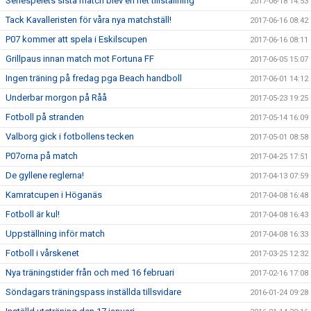
Seriespelets sista match blev en het tillställning
2017-06-18 14:53
Tack Kavalleristen för våra nya matchställ!
2017-06-16 08:42
P07 kommer att spela i Eskilscupen
2017-06-16 08:11
Grillpaus innan match mot Fortuna FF
2017-06-05 15:07
Ingen träning på fredag pga Beach handboll
2017-06-01 14:12
Underbar morgon på Råå
2017-05-23 19:25
Fotboll på stranden
2017-05-14 16:09
Valborg gick i fotbollens tecken
2017-05-01 08:58
P07orna på match
2017-04-25 17:51
De gyllene reglerna!
2017-04-13 07:59
Kamratcupen i Höganäs
2017-04-08 16:48
Fotboll är kul!
2017-04-08 16:43
Uppställning inför match
2017-04-08 16:33
Fotboll i vårskenet
2017-03-25 12:32
Nya träningstider från och med 16 februari
2017-02-16 17:08
Söndagars träningspass inställda tillsvidare
2016-01-24 09:28