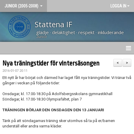
JUNIOR (2005-2008)
LOGGA IN
Stattena IF
glädje · delaktighet · respekt · inkluderande
Junior
NYHETER
Nya träningstider för vintersäsongen
<
>
2016-01-07 20:11
HEM
Ett nytt år har börjat och därmed har laget fått nya träningstider. Vi tränar två
gånger i veckan på följande tider:
KALENDER
Onsdagar, kl. 17.00-18.30 på Adolfsbergsskolans gymnastikhall
BILDGALLERI
Söndagar, kl. 17.00-18.30 Olympiafältet, plan 7
TRÄNINGEN BÖRJAR DEN ONSDAGEN DEN 13 JANUARI
KONTAKT
Tänk på att söndagarnas träning sker utomhus så ta på er/barnen
underställ eller andra varma kläder.