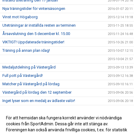
Inställd uteträning den 17 januari
2016-01-14 20:16
Nya träningstider för vintersäsongen
2016-01-07 20:11
Vinst mot Högaborg
2015-12-14 19:18
Uteträningar är inställda resten av terminen
2015-11-25 18:55
Årsavslutning den 5 december kl. 15.00
2015-11-24 16:48
VIKTIGT! Uppdaterade träningstider!
2015-10-26 21:00
Träning på annan plan idag!
2015-10-07 12:15
2015-10-04 21:57
Medaljutdelning på Västergård
2015-09-13 13:39
Full pott på Västergård!
2015-09-12 16:38
Matcher på Västergård på lördag
2015-09-10 16:11
Västergård på lördag den 12 september
2015-09-06 20:56
Inget lyser som en medalj av ädlaste valör!
2015-09-06 20:18
Glada killar på San Siro-cupen
2015-09-06 20:01
San Siro cupen på Råå
För att hemsidan ska fungera korrekt använder vi nödvändiga
2015-09-05 15:20
cookies från SportAdmin. Dessa går inte att stänga av.
Vinst i Bjuv
2015-09-05 15:05
Föreningen kan också använda frivilliga cookies, t.ex. för statistik