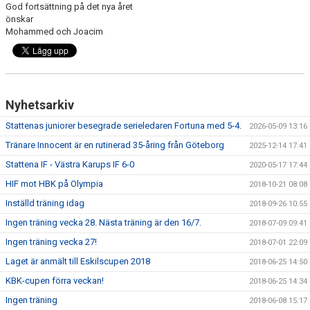
God fortsättning på det nya året
önskar
Mohammed och Joacim
Nyhetsarkiv
Stattenas juniorer besegrade serieledaren Fortuna med 5-4.
2026-05-09 13:16
Tränare Innocent är en rutinerad 35-åring från Göteborg
2025-12-14 17:41
Stattena IF - Västra Karups IF 6-0
2020-05-17 17:44
HIF mot HBK på Olympia
2018-10-21 08:08
Inställd träning idag
2018-09-26 10:55
Ingen träning vecka 28. Nästa träning är den 16/7.
2018-07-09 09:41
Ingen träning vecka 27!
2018-07-01 22:09
Laget är anmält till Eskilscupen 2018
2018-06-25 14:50
KBK-cupen förra veckan!
2018-06-25 14:34
Ingen träning
2018-06-08 15:17