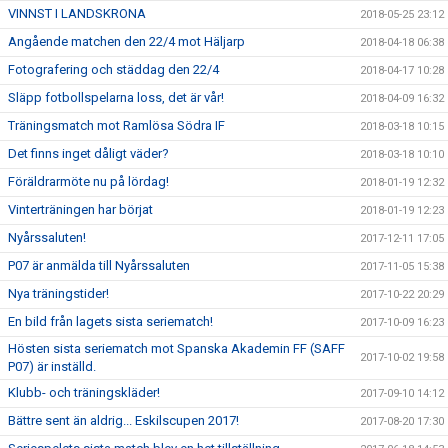
VINNST I LANDSKRONA
2018-05-25 23:12
Angående matchen den 22/4 mot Häljarp
2018-04-18 06:38
Fotografering och städdag den 22/4
2018-04-17 10:28
Släpp fotbollspelarna loss, det är vår!
2018-04-09 16:32
Träningsmatch mot Ramlösa Södra IF
2018-03-18 10:15
Det finns inget dåligt väder?
2018-03-18 10:10
Föräldrarmöte nu på lördag!
2018-01-19 12:32
Vinterträningen har börjat
2018-01-19 12:23
Nyårssaluten!
2017-12-11 17:05
P07 är anmälda till Nyårssaluten
2017-11-05 15:38
Nya träningstider!
2017-10-22 20:29
En bild från lagets sista seriematch!
2017-10-09 16:23
Hösten sista seriematch mot Spanska Akademin FF (SAFF
2017-10-02 19:58
P07) är inställd.
Klubb- och träningskläder!
2017-09-10 14:12
Bättre sent än aldrig... Eskilscupen 2017!
2017-08-20 17:30