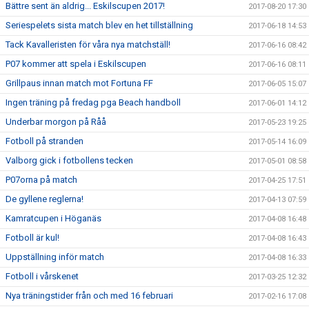
Bättre sent än aldrig... Eskilscupen 2017!
2017-08-20 17:30
Seriespelets sista match blev en het tillställning
2017-06-18 14:53
Tack Kavalleristen för våra nya matchställ!
2017-06-16 08:42
P07 kommer att spela i Eskilscupen
2017-06-16 08:11
Grillpaus innan match mot Fortuna FF
2017-06-05 15:07
Ingen träning på fredag pga Beach handboll
2017-06-01 14:12
Underbar morgon på Råå
2017-05-23 19:25
Fotboll på stranden
2017-05-14 16:09
Valborg gick i fotbollens tecken
2017-05-01 08:58
P07orna på match
2017-04-25 17:51
De gyllene reglerna!
2017-04-13 07:59
Kamratcupen i Höganäs
2017-04-08 16:48
Fotboll är kul!
2017-04-08 16:43
Uppställning inför match
2017-04-08 16:33
Fotboll i vårskenet
2017-03-25 12:32
Nya träningstider från och med 16 februari
2017-02-16 17:08