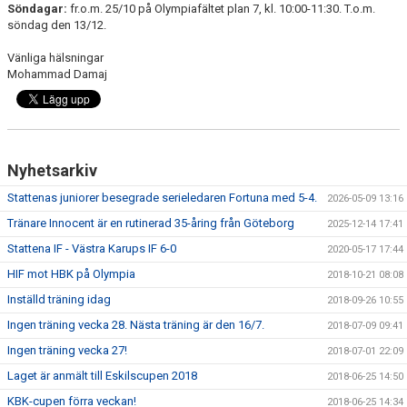
Söndagar:
fr.o.m. 25/10 på Olympiafältet plan 7, kl. 10:00-11:30. T.o.m.
söndag den 13/12.
Vänliga hälsningar
Mohammad Damaj
Nyhetsarkiv
Stattenas juniorer besegrade serieledaren Fortuna med 5-4.
2026-05-09 13:16
Tränare Innocent är en rutinerad 35-åring från Göteborg
2025-12-14 17:41
Stattena IF - Västra Karups IF 6-0
2020-05-17 17:44
HIF mot HBK på Olympia
2018-10-21 08:08
Inställd träning idag
2018-09-26 10:55
Ingen träning vecka 28. Nästa träning är den 16/7.
2018-07-09 09:41
Ingen träning vecka 27!
2018-07-01 22:09
Laget är anmält till Eskilscupen 2018
2018-06-25 14:50
KBK-cupen förra veckan!
2018-06-25 14:34