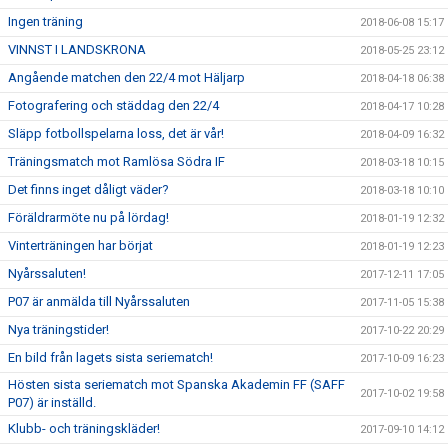
Ingen träning
2018-06-08 15:17
VINNST I LANDSKRONA
2018-05-25 23:12
Angående matchen den 22/4 mot Häljarp
2018-04-18 06:38
Fotografering och städdag den 22/4
2018-04-17 10:28
Släpp fotbollspelarna loss, det är vår!
2018-04-09 16:32
Träningsmatch mot Ramlösa Södra IF
2018-03-18 10:15
Det finns inget dåligt väder?
2018-03-18 10:10
Föräldrarmöte nu på lördag!
2018-01-19 12:32
Vinterträningen har börjat
2018-01-19 12:23
Nyårssaluten!
2017-12-11 17:05
P07 är anmälda till Nyårssaluten
2017-11-05 15:38
Nya träningstider!
2017-10-22 20:29
En bild från lagets sista seriematch!
2017-10-09 16:23
Hösten sista seriematch mot Spanska Akademin FF (SAFF
2017-10-02 19:58
P07) är inställd.
Klubb- och träningskläder!
2017-09-10 14:12