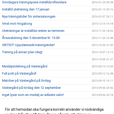
Söndagars träningspass inställda tillsvidare
2016-01-24 09:28
Inställd uteträning den 17 januari
2016-01-14 20:16
Nya träningstider för vintersäsongen
2016-01-07 20:11
Vinst mot Högaborg
2015-12-14 19:18
Uteträningar är inställda resten av terminen
2015-11-25 18:55
Årsavslutning den 5 december kl. 15.00
2015-11-24 16:48
VIKTIGT! Uppdaterade träningstider!
2015-10-26 21:00
Träning på annan plan idag!
2015-10-07 12:15
2015-10-04 21:57
Medaljutdelning på Västergård
2015-09-13 13:39
Full pott på Västergård!
2015-09-12 16:38
Matcher på Västergård på lördag
2015-09-10 16:11
Västergård på lördag den 12 september
2015-09-06 20:56
Inget lyser som en medalj av ädlaste valör!
2015-09-06 20:18
Glada killar på San Siro-cupen
2015-09-06 20:01
San Siro cupen på Råå
För att hemsidan ska fungera korrekt använder vi nödvändiga
2015-09-05 15:20