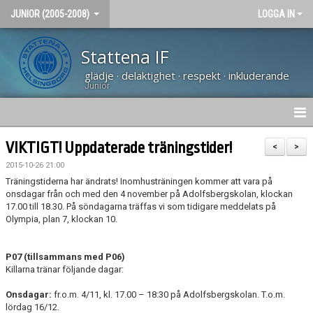
JUNIOR (2005-2008)
LOGGA IN
Stattena IF
glädje · delaktighet · respekt · inkluderande
Junior
NYHETER
VIKTIGT! Uppdaterade träningstider!
<
>
2015-10-26 21:00
HEM
Träningstiderna har ändrats! Inomhusträningen kommer att vara på
onsdagar från och med den 4 november på Adolfsbergskolan, klockan
KALENDER
17.00 till 18.30. På söndagarna träffas vi som tidigare meddelats på
Olympia, plan 7, klockan 10.
BILDGALLERI
P07 (tillsammans med P06)
KONTAKT
Killarna tränar följande dagar:
Onsdagar:
fr.o.m. 4/11, kl. 17.00 – 18:30 på Adolfsbergskolan. T.o.m.
lördag 16/12.