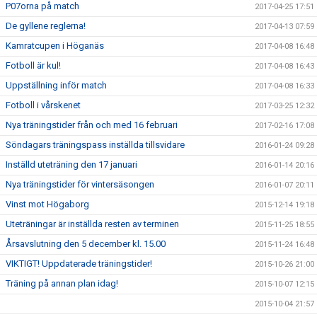
P07orna på match
2017-04-25 17:51
De gyllene reglerna!
2017-04-13 07:59
Kamratcupen i Höganäs
2017-04-08 16:48
Fotboll är kul!
2017-04-08 16:43
Uppställning inför match
2017-04-08 16:33
Fotboll i vårskenet
2017-03-25 12:32
Nya träningstider från och med 16 februari
2017-02-16 17:08
Söndagars träningspass inställda tillsvidare
2016-01-24 09:28
Inställd uteträning den 17 januari
2016-01-14 20:16
Nya träningstider för vintersäsongen
2016-01-07 20:11
Vinst mot Högaborg
2015-12-14 19:18
Uteträningar är inställda resten av terminen
2015-11-25 18:55
Årsavslutning den 5 december kl. 15.00
2015-11-24 16:48
VIKTIGT! Uppdaterade träningstider!
2015-10-26 21:00
Träning på annan plan idag!
2015-10-07 12:15
2015-10-04 21:57