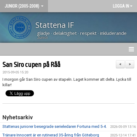
JUNIOR (2005-2008)
LOGGA IN
Stattena IF
glädje · delaktighet · respekt · inkluderande
Junior
NYHETER
San Siro cupen på Råå
<
>
2015-09-05 15:20
HEM
I morgon går San Siro cupen av stapeln. Laget kommer att delta. Lycka till
killar!
KALENDER
BILDGALLERI
KONTAKT
Nyhetsarkiv
Stattenas juniorer besegrade serieledaren Fortuna med 5-4.
2026-05-09 13:16
Tränare Innocent är en rutinerad 35-åring från Göteborg
2025-12-14 17:41