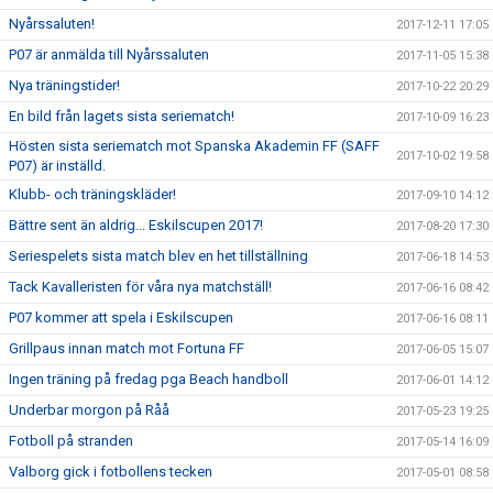
Nyårssaluten!
2017-12-11 17:05
P07 är anmälda till Nyårssaluten
2017-11-05 15:38
Nya träningstider!
2017-10-22 20:29
En bild från lagets sista seriematch!
2017-10-09 16:23
Hösten sista seriematch mot Spanska Akademin FF (SAFF
2017-10-02 19:58
P07) är inställd.
Klubb- och träningskläder!
2017-09-10 14:12
Bättre sent än aldrig... Eskilscupen 2017!
2017-08-20 17:30
Seriespelets sista match blev en het tillställning
2017-06-18 14:53
Tack Kavalleristen för våra nya matchställ!
2017-06-16 08:42
P07 kommer att spela i Eskilscupen
2017-06-16 08:11
Grillpaus innan match mot Fortuna FF
2017-06-05 15:07
Ingen träning på fredag pga Beach handboll
2017-06-01 14:12
Underbar morgon på Råå
2017-05-23 19:25
Fotboll på stranden
2017-05-14 16:09
Valborg gick i fotbollens tecken
2017-05-01 08:58