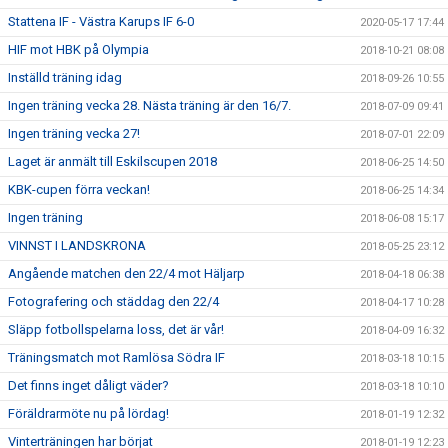
Stattena IF - Västra Karups IF 6-0
2020-05-17 17:44
HIF mot HBK på Olympia
2018-10-21 08:08
Inställd träning idag
2018-09-26 10:55
Ingen träning vecka 28. Nästa träning är den 16/7.
2018-07-09 09:41
Ingen träning vecka 27!
2018-07-01 22:09
Laget är anmält till Eskilscupen 2018
2018-06-25 14:50
KBK-cupen förra veckan!
2018-06-25 14:34
Ingen träning
2018-06-08 15:17
VINNST I LANDSKRONA
2018-05-25 23:12
Angående matchen den 22/4 mot Häljarp
2018-04-18 06:38
Fotografering och städdag den 22/4
2018-04-17 10:28
Släpp fotbollspelarna loss, det är vår!
2018-04-09 16:32
Träningsmatch mot Ramlösa Södra IF
2018-03-18 10:15
Det finns inget dåligt väder?
2018-03-18 10:10
Föräldrarmöte nu på lördag!
2018-01-19 12:32
Vinterträningen har börjat
2018-01-19 12:23