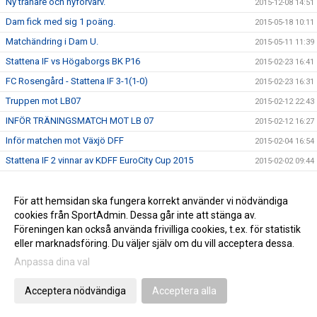
Ny tränare och nyförvärv.
2015-12-08 14:51
Dam fick med sig 1 poäng.
2015-05-18 10:11
Matchändring i Dam U.
2015-05-11 11:39
Stattena IF vs Högaborgs BK P16
2015-02-23 16:41
FC Rosengård - Stattena IF 3-1(1-0)
2015-02-23 16:31
Truppen mot LB07
2015-02-12 22:43
INFÖR TRÄNINGSMATCH MOT LB 07
2015-02-12 16:27
Inför matchen mot Växjö DFF
2015-02-04 16:54
Stattena IF 2 vinnar av KDFF EuroCity Cup 2015
2015-02-02 09:44
Stattena IF Dam i KDFF Euro-City Cup
2015-01-17 22:22
Stattena satsar inför kommande säsong.
För att hemsidan ska fungera korrekt använder vi nödvändiga
2014-12-15 12:55
cookies från SportAdmin. Dessa går inte att stänga av.
Första spelaren klar...
2014-12-10 15:26
Föreningen kan också använda frivilliga cookies, t.ex. för statistik
eller marknadsföring. Du väljer själv om du vill acceptera dessa.
Anpassa dina val
Cookie-inställningar
Gå till Webbversion
Acceptera nödvändiga
Acceptera alla