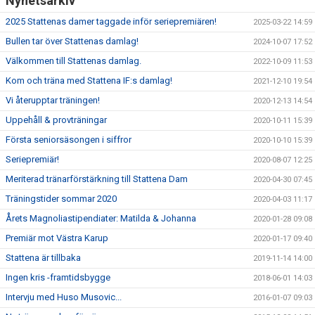
Nyhetsarkiv
2025 Stattenas damer taggade inför seriepremiären!
2025-03-22 14:59
Bullen tar över Stattenas damlag!
2024-10-07 17:52
Välkommen till Stattenas damlag.
2022-10-09 11:53
Kom och träna med Stattena IF:s damlag!
2021-12-10 19:54
Vi återupptar träningen!
2020-12-13 14:54
Uppehåll & provträningar
2020-10-11 15:39
Första seniorsäsongen i siffror
2020-10-10 15:39
Seriepremiär!
2020-08-07 12:25
Meriterad tränarförstärkning till Stattena Dam
2020-04-30 07:45
Träningstider sommar 2020
2020-04-03 11:17
Årets Magnoliastipendiater: Matilda & Johanna
2020-01-28 09:08
Premiär mot Västra Karup
2020-01-17 09:40
Stattena är tillbaka
2019-11-14 14:00
Ingen kris -framtidsbygge
2018-06-01 14:03
Intervju med Huso Musovic...
2016-01-07 09:03