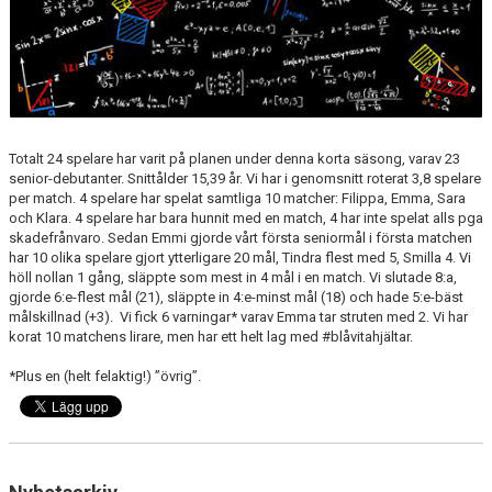
Totalt 24 spelare har varit på planen under denna korta säsong, varav 23
senior-debutanter. Snittålder 15,39 år. Vi har i genomsnitt roterat 3,8 spelare
per match. 4 spelare har spelat samtliga 10 matcher: Filippa, Emma, Sara
och Klara. 4 spelare har bara hunnit med en match, 4 har inte spelat alls pga
skadefrånvaro. Sedan Emmi gjorde vårt första seniormål i första matchen
har 10 olika spelare gjort ytterligare 20 mål, Tindra flest med 5, Smilla 4. Vi
höll nollan 1 gång, släppte som mest in 4 mål i en match. Vi slutade 8:a,
gjorde 6:e-flest mål (21), släppte in 4:e-minst mål (18) och hade 5:e-bäst
målskillnad (+3). Vi fick 6 varningar* varav Emma tar struten med 2. Vi har
korat 10 matchens lirare, men har ett helt lag med #blåvitahjältar.
*Plus en (helt felaktig!) ”övrig”.