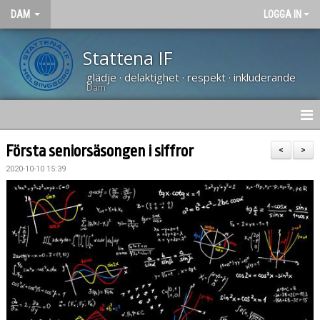
DAM
LOGGA IN
Stattena IF
glädje · delaktighet · respekt · inkluderande
Dam
HEM
Första seniorsäsongen i siffror
<
>
2020-10-10 15:39
NYHETER
KALENDER
TRUPPEN
KONTAKT
MATCHER