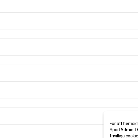
För att hemsid
SportAdmin. De
frivilliga cooki