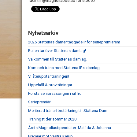
Tack till @magnoliabostad för stödet!
Nyhetsarkiv
2025 Stattenas damer taggade inför seriepremiären!
Bullen tar över Stattenas damlag!
Välkommen till Stattenas damlag.
Kom och träna med Stattena IF:s damlag!
Vi återupptar träningen!
Uppehåll & provträningar
Första seniorsäsongen i siffror
Seriepremiär!
Meriterad tränarförstärkning till Stattena Dam
Träningstider sommar 2020
Årets Magnoliastipendiater: Matilda & Johanna
Premiär mot Västra Karup