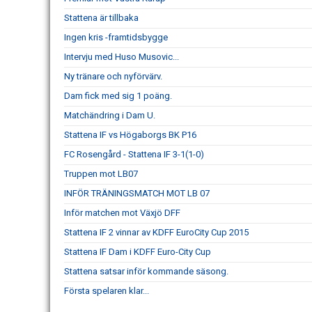
Stattena är tillbaka
Ingen kris -framtidsbygge
Intervju med Huso Musovic...
Ny tränare och nyförvärv.
Dam fick med sig 1 poäng.
Matchändring i Dam U.
Stattena IF vs Högaborgs BK P16
FC Rosengård - Stattena IF 3-1(1-0)
Truppen mot LB07
INFÖR TRÄNINGSMATCH MOT LB 07
Inför matchen mot Växjö DFF
Stattena IF 2 vinnar av KDFF EuroCity Cup 2015
Stattena IF Dam i KDFF Euro-City Cup
Stattena satsar inför kommande säsong.
Första spelaren klar...