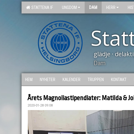
STATTENA IF
UNGDOM
DAM
HERR
HIS
Stat
glädje · delak
Dam
HEM
NYHETER
KALENDER
TRUPPEN
KONTAKT
Årets Magnoliastipendiater: Matilda & J
2020-01-28 09:08