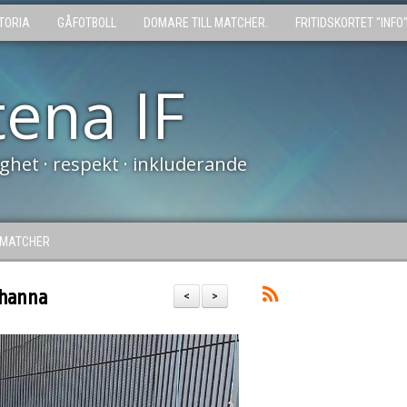
TORIA
GÅFOTBOLL
DOMARE TILL MATCHER.
FRITIDSKORTET "INFO
tena IF
tighet · respekt · inkluderande
MATCHER
ohanna
<
>