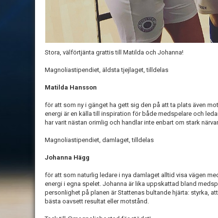
Stora, välförtjänta grattis till Matilda och Johanna!
Magnoliastipendiet, äldsta tjejlaget, tilldelas
Matilda Hansson
för att som ny i gänget ha gett sig den på att ta plats även 
energi är en källa till inspiration för både medspelare och led
har varit nästan orimlig och handlar inte enbart om stark närva
Magnoliastipendiet, damlaget, tilldelas
Johanna Hägg
för att som naturlig ledare i nya damlaget alltid visa vägen m
energi i egna spelet. Johanna är lika uppskattad bland meds
personlighet på planen är Stattenas bultande hjärta: styrka, att i
bästa oavsett resultat eller motstånd.