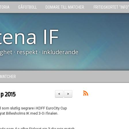
TORIA
GÅFOTBOLL
DOMARE TILL MATCHER.
FRITIDSKORTET "INFO
tena IF
tighet · respekt · inkluderande
MATCHER
up 2015
<
>
d som slutlig segrare i KDFF EuroCity Cup
rat Billesholms IK med 3-0 i finalen.
tade som 4:a efter förlorat sin 3:dje pris match