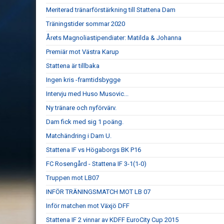
Meriterad tränarförstärkning till Stattena Dam
Träningstider sommar 2020
Årets Magnoliastipendiater: Matilda & Johanna
Premiär mot Västra Karup
Stattena är tillbaka
Ingen kris -framtidsbygge
Intervju med Huso Musovic...
Ny tränare och nyförvärv.
Dam fick med sig 1 poäng.
Matchändring i Dam U.
Stattena IF vs Högaborgs BK P16
FC Rosengård - Stattena IF 3-1(1-0)
Truppen mot LB07
INFÖR TRÄNINGSMATCH MOT LB 07
Inför matchen mot Växjö DFF
Stattena IF 2 vinnar av KDFF EuroCity Cup 2015