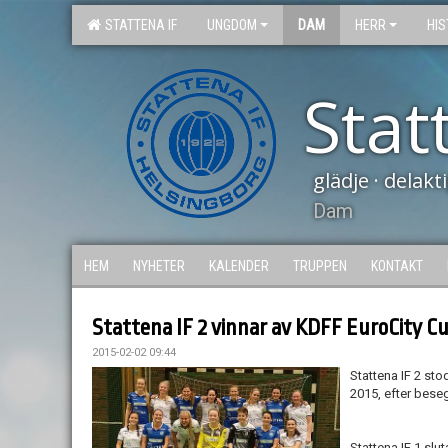
STATTENA IF
UNGDOM
DAM
HERR
HIS
Stat
glädje · delak
Dam
HEM
NYHETER
KALENDER
TRUPPEN
KONTAKT
Stattena IF 2 vinnar av KDFF EuroCity C
2015-02-02 09:44
Stattena IF 2 sto
2015, efter beseg
Stattena IF 1 slu