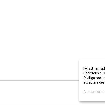
För att hemsid
SportAdmin. De
frivilliga cooki
acceptera des
Anpassa dina 