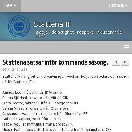
DAM
LOGGA IN
Stattena IF
glädje · delaktighet · respekt · inkluderande
Dam
HEM
Stattena satsar inför kommande säsong.
<
>
2014-12-15 12:55
NYHETER
Stattena IF har gjort en hel värvningar i veckan. Följande spelare som skrivit
på för Stattena IF är:
KALENDER
Annica Leo, målvakt från IK Wormo
TRUPPEN
Emma Sjödahl, forward från Vittsjö GIK
Clara Scotte, mittback från Kullabygdens DFF
Sanna Nilsson, forward från Glumslövs FF
KONTAKT
Cassandra Hansson, mittfältare från Glumslövs FF
Gabriella Aguilar, back från Husie IF
MATCHER
Isabel Aguilar, mittfältare från Borgeby FK
Nicole Partin, forward/offensiv mittfältare från Kristianstads DFF