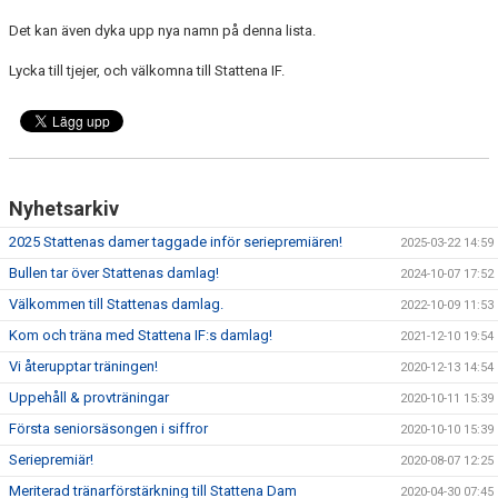
Det kan även dyka upp nya namn på denna lista.
Lycka till tjejer, och välkomna till Stattena IF.
Nyhetsarkiv
2025 Stattenas damer taggade inför seriepremiären!
2025-03-22 14:59
Bullen tar över Stattenas damlag!
2024-10-07 17:52
Välkommen till Stattenas damlag.
2022-10-09 11:53
Kom och träna med Stattena IF:s damlag!
2021-12-10 19:54
Vi återupptar träningen!
2020-12-13 14:54
Uppehåll & provträningar
2020-10-11 15:39
Första seniorsäsongen i siffror
2020-10-10 15:39
Seriepremiär!
2020-08-07 12:25
Meriterad tränarförstärkning till Stattena Dam
2020-04-30 07:45