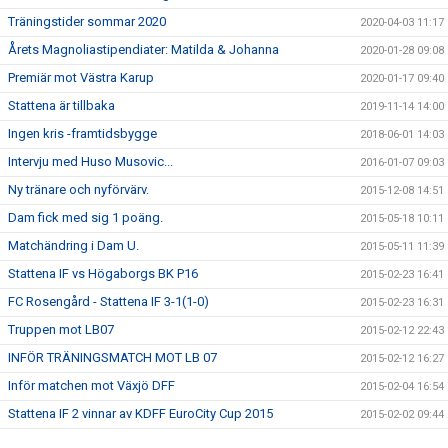
Träningstider sommar 2020
2020-04-03 11:17
Årets Magnoliastipendiater: Matilda & Johanna
2020-01-28 09:08
Premiär mot Västra Karup
2020-01-17 09:40
Stattena är tillbaka
2019-11-14 14:00
Ingen kris -framtidsbygge
2018-06-01 14:03
Intervju med Huso Musovic...
2016-01-07 09:03
Ny tränare och nyförvärv.
2015-12-08 14:51
Dam fick med sig 1 poäng.
2015-05-18 10:11
Matchändring i Dam U.
2015-05-11 11:39
Stattena IF vs Högaborgs BK P16
2015-02-23 16:41
FC Rosengård - Stattena IF 3-1(1-0)
2015-02-23 16:31
Truppen mot LB07
2015-02-12 22:43
INFÖR TRÄNINGSMATCH MOT LB 07
2015-02-12 16:27
Inför matchen mot Växjö DFF
2015-02-04 16:54
Stattena IF 2 vinnar av KDFF EuroCity Cup 2015
2015-02-02 09:44
Stattena IF Dam i KDFF Euro-City Cup
2015-01-17 22:22