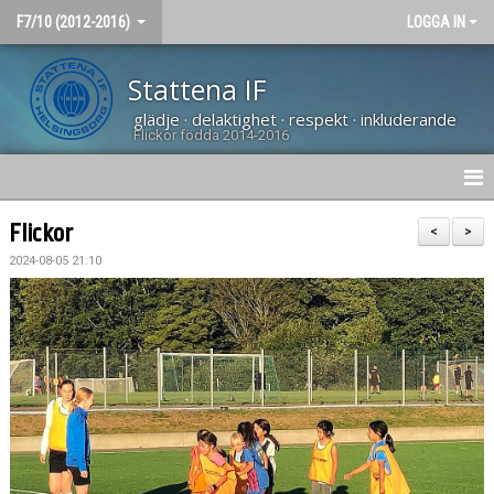
F7/10 (2012-2016)
LOGGA IN
Stattena IF
glädje · delaktighet · respekt · inkluderande
Flickor födda 2014-2016
HEM
Flickor
<
>
2024-08-05 21:10
NYHETER
KALENDER
BÖRJA SPELA