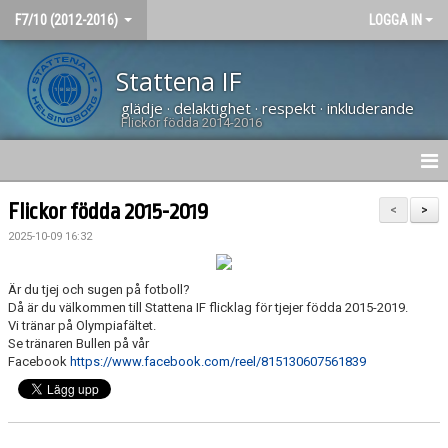
F7/10 (2012-2016)
LOGGA IN
Stattena IF
glädje · delaktighet · respekt · inkluderande
Flickor födda 2014-2016
HEM
Flickor födda 2015-2019
<
>
2025-10-09 16:32
NYHETER
KALENDER
Är du tjej och sugen på fotboll?
Då är du välkommen till Stattena IF flicklag för tjejer födda 2015-2019.
Vi tränar på Olympiafältet.
BÖRJA SPELA
Se tränaren Bullen på vår
Facebook
https://www.facebook.com/reel/815130607561839