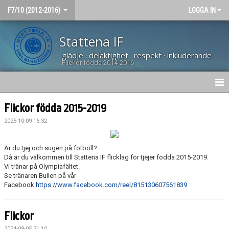
F7/10 (2012-2016)
LOGGA IN
Stattena IF
glädje · delaktighet · respekt · inkluderande
Flickor födda 2014-2016
HEM
Flickor födda 2015-2019
2025-10-09 16:32
NYHETER
KALENDER
Är du tjej och sugen på fotboll?
Då är du välkommen till Stattena IF flicklag för tjejer födda 2015-2019.
Vi tränar på Olympiafältet.
BÖRJA SPELA
Se tränaren Bullen på vår
Facebook
https://www.facebook.com/reel/815130607561839
Flickor
2024-08-05 21:10