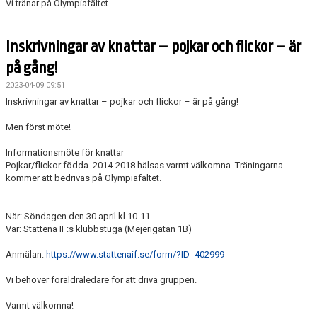
Vi tränar på Olympiafältet
Inskrivningar av knattar – pojkar och flickor – är
på gång!
2023-04-09 09:51
Inskrivningar av knattar – pojkar och flickor – är på gång!
Men först möte!
Informationsmöte för knattar
Pojkar/flickor födda. 2014-2018 hälsas varmt välkomna. Träningarna
kommer att bedrivas på Olympiafältet.
När: Söndagen den 30 april kl 10-11.
Var: Stattena IF:s klubbstuga (Mejerigatan 1B)
Anmälan:
https://www.stattenaif.se/form/?ID=402999
Vi behöver föräldraledare för att driva gruppen.
Varmt välkomna!