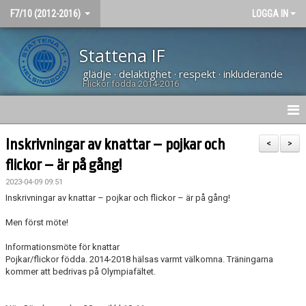
F7/10 (2012-2016)
LOGGA IN
Stattena IF
glädje · delaktighet · respekt · inkluderande
Flickor födda 2014-2016
HEM
Inskrivningar av knattar – pojkar och
<
>
flickor – är på gång!
NYHETER
2023-04-09 09:51
KALENDER
Inskrivningar av knattar – pojkar och flickor – är på gång!
Men först möte!
BÖRJA SPELA
Informationsmöte för knattar
Pojkar/flickor födda. 2014-2018 hälsas varmt välkomna. Träningarna
kommer att bedrivas på Olympiafältet.