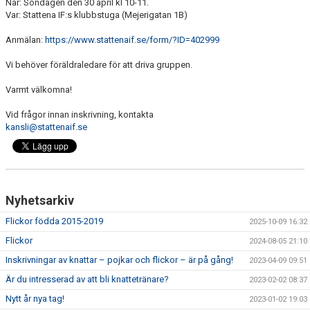
När: Söndagen den 30 april kl 10-11.
Var: Stattena IF:s klubbstuga (Mejerigatan 1B)
Anmälan:
https://www.stattenaif.se/form/?ID=402999
Vi behöver föräldraledare för att driva gruppen.
Varmt välkomna!
Vid frågor innan inskrivning, kontakta
kansli@stattenaif.se
Nyhetsarkiv
Flickor födda 2015-2019
2025-10-09 16:32
Flickor
2024-08-05 21:10
Inskrivningar av knattar – pojkar och flickor – är på gång!
2023-04-09 09:51
Är du intresserad av att bli knattetränare?
2023-02-02 08:37
Nytt år nya tag!
2023-01-02 19:03