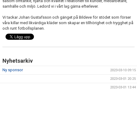
såsom omtanke, hjärta och kvalitet i relationen till kunder, medarbetare,
TRUPPEN
samhälle och miljö. Ledord vi i vårt lag gärna efterlever.
MATCHER
Vi tackar Johan Gustafsson och gänget på Bildeve för stödet som förser
våra killar med likvärdiga kläder som skapar en tillhörighet och trygghet på
och runt fotbollsplanen.
Nyhetsarkiv
Ny sponsor
2023-03-10 09:15
2023-03-01 20:25
2023-03-01 13:44