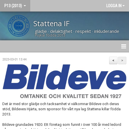
P13 (2013)
LOGGA IN
Stattena IF
glädje · delaktighet · respekt · inkluderande
Pojkar födda 2013
HEM
2023-03-01 13:44
<
>
NYHETER
DOKUMENT
BILDGALLERI
Det är med stor glädje och tacksamhet vi välkomnar Bildeve och deras
KONTAKT
stöd, Bildeves Hjärta, som sponsor för vårt nya lag Stattena killar födda
2013.
KALENDER
Bildeve grundades 1920. Ett företag som funnit i över 100 år med ledord