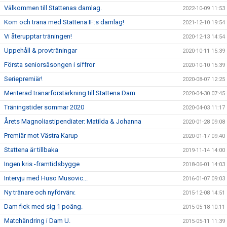
Välkommen till Stattenas damlag.
2022-10-09 11:53
Kom och träna med Stattena IF:s damlag!
2021-12-10 19:54
Vi återupptar träningen!
2020-12-13 14:54
Uppehåll & provträningar
2020-10-11 15:39
Första seniorsäsongen i siffror
2020-10-10 15:39
Seriepremiär!
2020-08-07 12:25
Meriterad tränarförstärkning till Stattena Dam
2020-04-30 07:45
Träningstider sommar 2020
2020-04-03 11:17
Årets Magnoliastipendiater: Matilda & Johanna
2020-01-28 09:08
Premiär mot Västra Karup
2020-01-17 09:40
Stattena är tillbaka
2019-11-14 14:00
Ingen kris -framtidsbygge
2018-06-01 14:03
Intervju med Huso Musovic...
2016-01-07 09:03
Ny tränare och nyförvärv.
2015-12-08 14:51
Dam fick med sig 1 poäng.
2015-05-18 10:11
Matchändring i Dam U.
2015-05-11 11:39