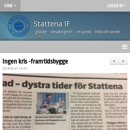
DAM
LOGGA IN
Stattena IF
glädje · delaktighet · respekt · inkluderande
Dam
HEM
Ingen kris -framtidsbygge
<
>
2018-06-01 14:03
NYHETER
KALENDER
TRUPPEN
KONTAKT
MATCHER