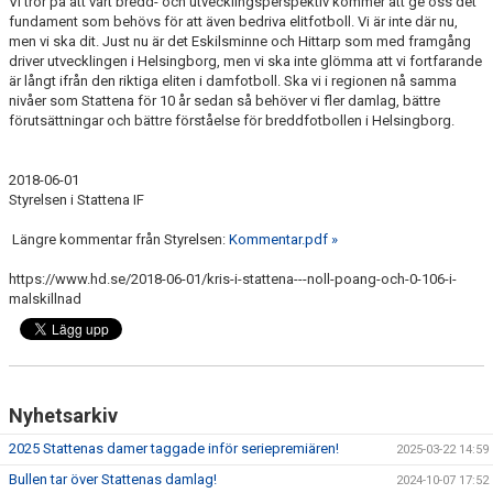
Vi tror på att vårt bredd- och utvecklingsperspektiv kommer att ge oss det
fundament som behövs för att även bedriva elitfotboll. Vi är inte där nu,
men vi ska dit. Just nu är det Eskilsminne och Hittarp som med framgång
driver utvecklingen i Helsingborg, men vi ska inte glömma att vi fortfarande
är långt ifrån den riktiga eliten i damfotboll. Ska vi i regionen nå samma
nivåer som Stattena för 10 år sedan så behöver vi fler damlag, bättre
förutsättningar och bättre förståelse för breddfotbollen i Helsingborg.
2018-06-01
Styrelsen i Stattena IF
Längre kommentar från Styrelsen:
Kommentar.pdf »
https://www.hd.se/2018-06-01/kris-i-stattena---noll-poang-och-0-106-i-
malskillnad
Nyhetsarkiv
2025 Stattenas damer taggade inför seriepremiären!
2025-03-22 14:59
Bullen tar över Stattenas damlag!
2024-10-07 17:52