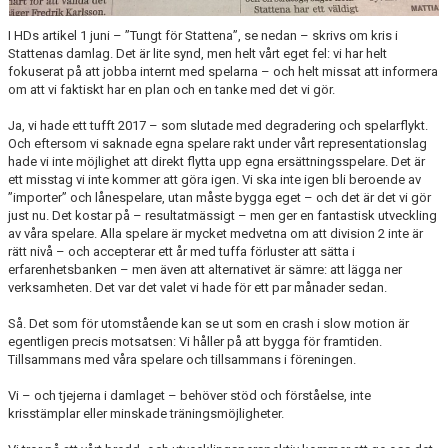
I HDs artikel 1 juni – ”Tungt för Stattena”, se nedan – skrivs om kris i
Stattenas damlag. Det är lite synd, men helt vårt eget fel: vi har helt
fokuserat på att jobba internt med spelarna – och helt missat att informera
om att vi faktiskt har en plan och en tanke med det vi gör.
Ja, vi hade ett tufft 2017 – som slutade med degradering och spelarflykt.
Och eftersom vi saknade egna spelare rakt under vårt representationslag
hade vi inte möjlighet att direkt flytta upp egna ersättningsspelare. Det är
ett misstag vi inte kommer att göra igen. Vi ska inte igen bli beroende av
”importer” och lånespelare, utan måste bygga eget – och det är det vi gör
just nu. Det kostar på – resultatmässigt – men ger en fantastisk utveckling
av våra spelare. Alla spelare är mycket medvetna om att division 2 inte är
rätt nivå – och accepterar ett år med tuffa förluster att sätta i
erfarenhetsbanken – men även att alternativet är sämre: att lägga ner
verksamheten. Det var det valet vi hade för ett par månader sedan.
Så. Det som för utomstående kan se ut som en crash i slow motion är
egentligen precis motsatsen: Vi håller på att bygga för framtiden.
Tillsammans med våra spelare och tillsammans i föreningen.
Vi – och tjejerna i damlaget – behöver stöd och förståelse, inte
krisstämplar eller minskade träningsmöjligheter.