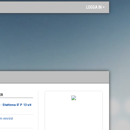
"
LOGGA IN
ER
 -
Stattena IF P 13 vit
m vinröd