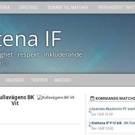
TORIA
GÅFOTBOLL
DOMARE TILL MATCHER.
FRITIDSKORTET "INFO
tena IF
tighet · respekt · inkluderande
013
KALENDER
TRUPPEN
MATCHER
ullavägens BK
KOMMANDE MATCH
Vit
Spanska Akademin FF svart
Lör 15/8 13:00
Stattena IF P13 blå
- BK Fra
Sön 16/8 10:00