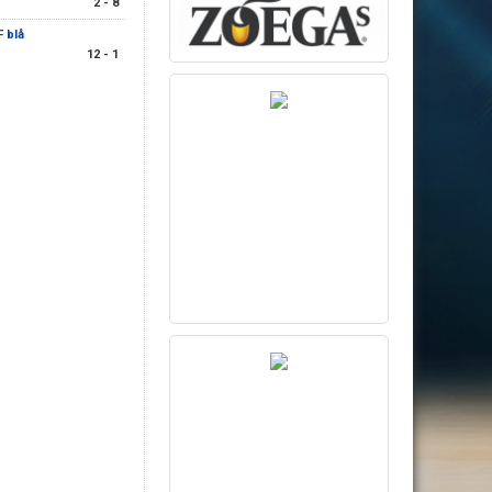
2 - 8
F blå
12 - 1