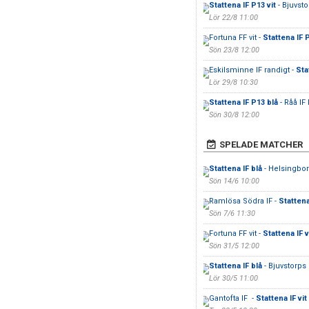
Stattena IF P13 vit
- Bjuvsto
Lör 22/8 11:00
Fortuna FF vit -
Stattena IF 
Sön 23/8 12:00
Eskilsminne IF randigt -
Sta
Lör 29/8 10:30
Stattena IF P13 blå
- Råå IF 
Sön 30/8 12:00
SPELADE MATCHER
Stattena IF blå
- Helsingbor
Sön 14/6 10:00
Ramlösa Södra IF -
Stattena
Sön 7/6 11:30
Fortuna FF vit -
Stattena IF v
Sön 31/5 12:00
Stattena IF blå
- Bjuvstorps 
Lör 30/5 11:00
Gantofta IF -
Stattena IF vit