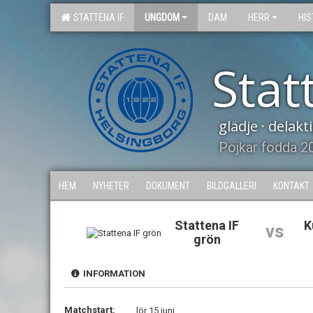
STATTENA IF
UNGDOM
DAM
HERR
HIS
Stat
glädje · delak
Pojkar födda 2
HEM
NYHETER
DOKUMENT
BILDGALLERI
KONTAKT
Stattena IF
K
vs
grön
INFORMATION
Matchstart:
lör 15 juni,