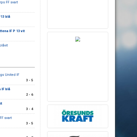
rps FF svart
P13 blå
ttena IF P 13 vit
blåvit
gs United IF
3 - 5
 IF blå
2 - 6
it
3 - 4
FF svart
3 - 5