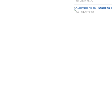
Tor 28/5 18:30
Kullavägens BK -
Stattena I
Sön 24/5 17:00