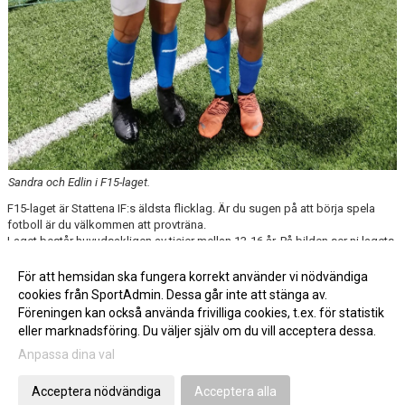
Sandra och Edlin i F15-laget.
F15-laget är Stattena IF:s äldsta flicklag. Är du sugen på att börja spela
fotboll är du välkommen att provträna.
Laget består huvudsakligen av tjejer mellan 13-16 år. På bilden ser ni lagets
yngsta spelare - Sandra och Edlin.
För att hemsidan ska fungera korrekt använder vi nödvändiga
cookies från SportAdmin. Dessa går inte att stänga av.
Fler nyheter >>
Föreningen kan också använda frivilliga cookies, t.ex. för statistik
eller marknadsföring. Du väljer själv om du vill acceptera dessa.
Anpassa dina val
Cookie-inställningar
Gå till Webbversion
Acceptera nödvändiga
Acceptera alla