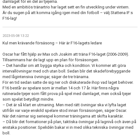
damlaget för en del av tjejerna.
Med en ambitiös tränartrio har laget sett en fin utveckling under vintern.
Är du sugen på att komma igång igen med din fotboll – välj Stattena IF:s
F16-lag!
2023-05-08 13:22
Kul men krävande försäsong – Här är F16-lagets ledare
Oscar har fått hjälp av Max och Joakim att träna F16-laget (2006-2009).
Tillsammans har de lagt upp en plan för försäsongen.
– Det handlar om att bygga styrka och kondition. Vi kommer att göra
intervallövningar med och utan boll. Sedan blir det skadeförebyggande
med lågintensiva övningar, säger de tre tränarna.
För en tid sedan satte de sig ner och diskuterade ihop vad laget behöver.
F16 består av spelare som är mellan 14 och 17 år. Här finns några
rutinerade tjejer som fått prova på spel med damlaget, men också tjejer
som spelat betydligt mindre.
– Det är så klart en utmaning. Men med rätt övningar ska vi lyfta laget
utifrån var varje enskild spelare stod innan försäsongen, säger Oscar.
När det närmar sig seriespel kommer träningarna att skifta karaktär.
– Då blir det formationer på plan, taktiska övningar på lagnivå och även på
enstaka positioner. Spelidén bakar vi in med olika tekniska övningar med
boll.