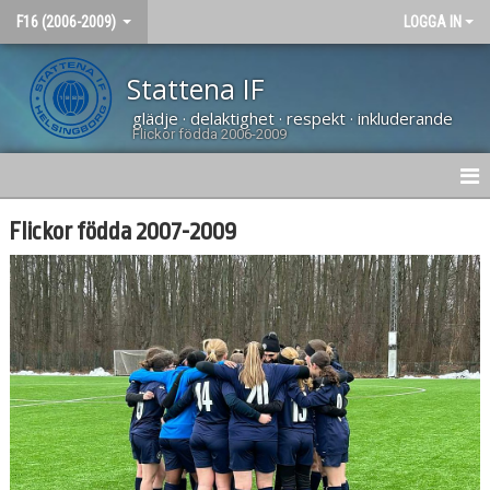
F16 (2006-2009)
LOGGA IN
Stattena IF
glädje · delaktighet · respekt · inkluderande
Flickor födda 2006-2009
HEM
Flickor födda 2007-2009
NYHETER
KALENDER
DOKUMENT
KONTAKT
BÖRJA SPELA