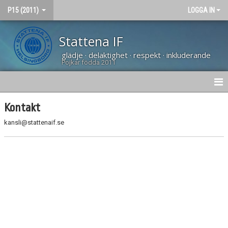
P15 (2011)
LOGGA IN
Stattena IF
glädje · delaktighet · respekt · inkluderande
Pojkar födda 2011
HEM
Kontakt
kansli@stattenaif.se
NYHETER
KALENDER
MATCHER
BILDGALLERI
DOKUMENT