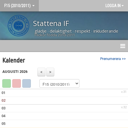
F15 (2010/2011)
LOGGA IN
Stattena IF
glädje · delaktighet · respekt · inkluderande
Flickor födda 2010-2011
HEM
Prenumerera >>
Kalender
NYHETER
AUGUSTI 2026
DOKUMENT
v.31
01
BILDGALLERI
02
KONTAKT
v.32
03
04
TRUPPEN
05