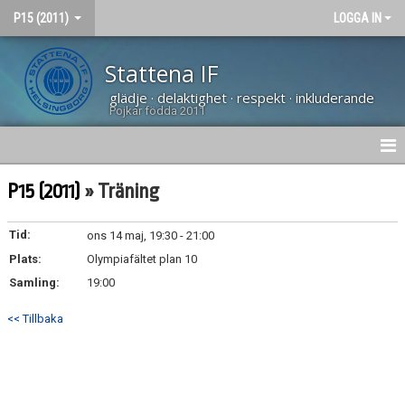
P15 (2011)
LOGGA IN
Stattena IF
glädje · delaktighet · respekt · inkluderande
Pojkar födda 2011
HEM
P15 (2011)
» Träning
NYHETER
Tid:
ons 14 maj, 19:30 - 21:00
Plats:
KALENDER
Olympiafältet plan 10
Samling:
19:00
MATCHER
<< Tillbaka
BILDGALLERI
DOKUMENT