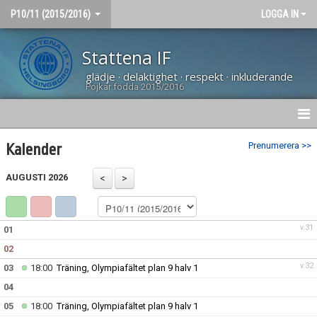
P10/11 (2015/2016)
LOGGA IN
Stattena IF
glädje · delaktighet · respekt · inkluderande
Pojkar födda 2015/2016
HEM
Prenumerera >>
Kalender
NYHETER
AUGUSTI 2026
MATCHER
v.31
01
KALENDER
02
TRUPPEN
v.32
03
18:00
Träning, Olympiafältet plan 9 halv 1
04
DOKUMENT
05
18:00
Träning, Olympiafältet plan 9 halv 1