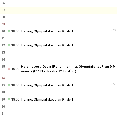
KONTAKT
06
07
08
09
v.33
10
18:00
Träning, Olympiafältet plan 9 halv 1
11
12
18:00
Träning, Olympiafältet plan 9 halv 1
13
14
15
Helsingborg Östra IF grön hemma, Olympiafältet Plan 9 7-
10:00
manna
(P11 Nordvästra B2, höst)
(..)
16
v.34
17
18:00
Träning, Olympiafältet plan 9 halv 1
18
19
18:00
Träning, Olympiafältet plan 9 halv 1
20
21