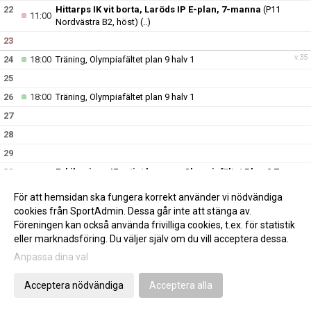
22
Hittarps IK vit borta, Laröds IP E-plan, 7-manna
(P11
11:00
Nordvästra B2, höst)
(..)
23
v.35
24
18:00
Träning, Olympiafältet plan 9 halv 1
25
26
18:00
Träning, Olympiafältet plan 9 halv 1
27
28
29
30
Eskilsminne IF rutigt hemma, Olympiafältet Plan 9 7-
10:00
manna
(P11 Nordvästra B2, höst)
(..)
För att hemsidan ska fungera korrekt använder vi nödvändiga
v.36
31
18:00
Träning, Olympiafältet plan 9 halv 1
cookies från SportAdmin. Dessa går inte att stänga av.
Föreningen kan också använda frivilliga cookies, t.ex. för statistik
eller marknadsföring. Du väljer själv om du vill acceptera dessa.
Anpassa dina val
Cookie-inställningar
Gå till Webbversion
Acceptera nödvändiga
Acceptera alla