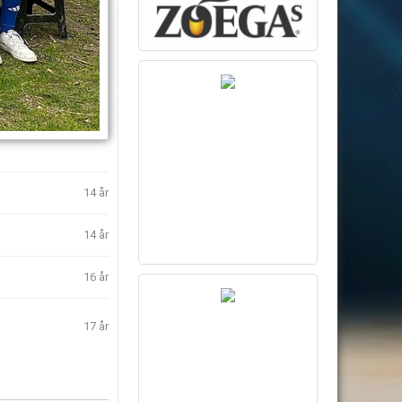
14 år
14 år
16 år
17 år