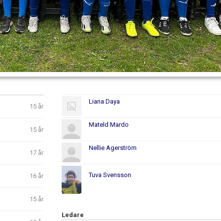
Liana Daya
15 år
Mateld Mardo
15 år
Nellie Agerström
17 år
Tuva Svensson
16 år
15 år
Ledare