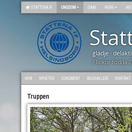
STATTENA IF
UNGDOM
DAM
HERR
HIS
Stat
glädje · delak
Flickor födda 
HEM
NYHETER
DOKUMENT
BILDGALLERI
KONTAKT
Truppen