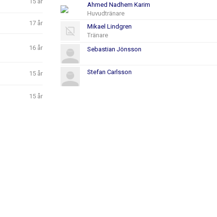
15 år
Ahmed Nadhem Karim
Huvudtränare
17 år
Mikael Lindgren
Tränare
16 år
Sebastian Jönsson
Stefan Carlsson
15 år
15 år