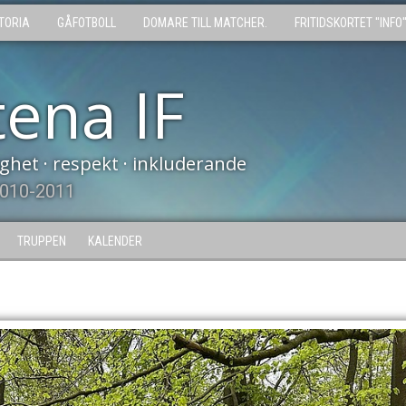
TORIA
GÅFOTBOLL
DOMARE TILL MATCHER.
FRITIDSKORTET "INFO
tena IF
tighet · respekt · inkluderande
2010-2011
TRUPPEN
KALENDER