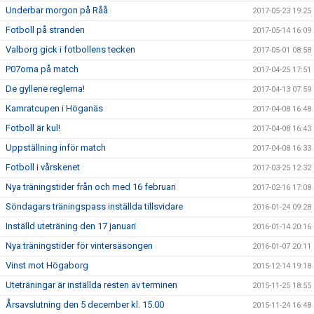
Underbar morgon på Råå
2017-05-23 19:25
Fotboll på stranden
2017-05-14 16:09
Valborg gick i fotbollens tecken
2017-05-01 08:58
P07orna på match
2017-04-25 17:51
De gyllene reglerna!
2017-04-13 07:59
Kamratcupen i Höganäs
2017-04-08 16:48
Fotboll är kul!
2017-04-08 16:43
Uppställning inför match
2017-04-08 16:33
Fotboll i vårskenet
2017-03-25 12:32
Nya träningstider från och med 16 februari
2017-02-16 17:08
Söndagars träningspass inställda tillsvidare
2016-01-24 09:28
Inställd uteträning den 17 januari
2016-01-14 20:16
Nya träningstider för vintersäsongen
2016-01-07 20:11
Vinst mot Högaborg
2015-12-14 19:18
Uteträningar är inställda resten av terminen
2015-11-25 18:55
Årsavslutning den 5 december kl. 15.00
2015-11-24 16:48