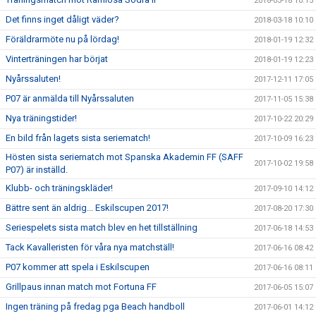
2018-03-18 10:15
Det finns inget dåligt väder?
2018-03-18 10:10
Föräldrarmöte nu på lördag!
2018-01-19 12:32
Vinterträningen har börjat
2018-01-19 12:23
Nyårssaluten!
2017-12-11 17:05
P07 är anmälda till Nyårssaluten
2017-11-05 15:38
Nya träningstider!
2017-10-22 20:29
En bild från lagets sista seriematch!
2017-10-09 16:23
Hösten sista seriematch mot Spanska Akademin FF (SAFF
2017-10-02 19:58
P07) är inställd.
Klubb- och träningskläder!
2017-09-10 14:12
Bättre sent än aldrig... Eskilscupen 2017!
2017-08-20 17:30
Seriespelets sista match blev en het tillställning
2017-06-18 14:53
Tack Kavalleristen för våra nya matchställ!
2017-06-16 08:42
P07 kommer att spela i Eskilscupen
2017-06-16 08:11
Grillpaus innan match mot Fortuna FF
2017-06-05 15:07
Ingen träning på fredag pga Beach handboll
2017-06-01 14:12