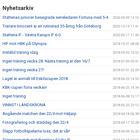
Nyhetsarkiv
Stattenas juniorer besegrade serieledaren Fortuna med 5-4.
2026-05-09 13:16
Tränare Innocent är en rutinerad 35-åring från Göteborg
2025-12-14 17:41
Stattena IF - Västra Karups IF 6-0
2020-05-17 17:44
HIF mot HBK på Olympia
2018-10-21 08:08
Inställd träning idag
2018-09-26 10:55
Ingen träning vecka 28. Nästa träning är den 16/7.
2018-07-09 09:41
Ingen träning vecka 27!
2018-07-01 22:09
Laget är anmält till Eskilscupen 2018
2018-06-25 14:50
KBK-cupen förra veckan!
2018-06-25 14:34
Ingen träning
2018-06-08 15:17
VINNST I LANDSKRONA
2018-05-25 23:12
Angående matchen den 22/4 mot Häljarp
2018-04-18 06:38
Fotografering och städdag den 22/4
2018-04-17 10:28
Släpp fotbollspelarna loss, det är vår!
2018-04-09 16:32
Träningsmatch mot Ramlösa Södra IF