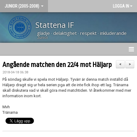
JUNIOR (2005-2008)
LOGGA IN
Stattena IF
glädje · delaktighet · respekt · inkluderande
Junior
NYHETER
Angående matchen den 22/4 mot Häljarp
<
>
2018-04-18 06:38
HEM
På söndag skulle vi spela mot Häljarp. Tyvärr är denna match inställd då
Häljarp dragit sig ur hela serien pga att de inte fick ihop ett lag. Tränarna
KALENDER
skall diskutera vad vi skall göra med matchtiden. Vi återkommer med mer
information inom kort.
BILDGALLERI
Mvh
Tränarna
KONTAKT