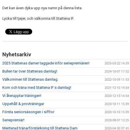
Det kan även dyka upp nya namn på denna lista.
Lycka till tjejer, och välkomna till Stattena IF.
Nyhetsarkiv
2025 Stattenas damer taggade inför seriepremiären!
2025-03-22 14:59
Bullen tar över Stattenas damlag!
2024-10-07 17:52
Välkommen till Stattenas damlag.
2022-10-09 11:53
Kom och träna med Stattena IF:s damlag!
2021-12-10 19:54
Vi återupptar träningen!
2020-12-13 14:54
Uppehåll & provträningar
2020-10-11 15:39
Första seniorsäsongen i siffror
2020-10-10 15:39
Seriepremiär!
2020-08-07 12:25
Meriterad tränarförstärkning till Stattena Dam
2020-04-30 07:45