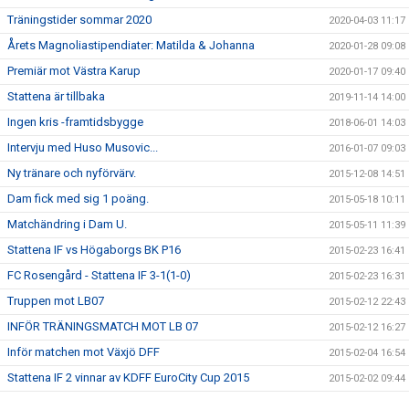
Träningstider sommar 2020
2020-04-03 11:17
Årets Magnoliastipendiater: Matilda & Johanna
2020-01-28 09:08
Premiär mot Västra Karup
2020-01-17 09:40
Stattena är tillbaka
2019-11-14 14:00
Ingen kris -framtidsbygge
2018-06-01 14:03
Intervju med Huso Musovic...
2016-01-07 09:03
Ny tränare och nyförvärv.
2015-12-08 14:51
Dam fick med sig 1 poäng.
2015-05-18 10:11
Matchändring i Dam U.
2015-05-11 11:39
Stattena IF vs Högaborgs BK P16
2015-02-23 16:41
FC Rosengård - Stattena IF 3-1(1-0)
2015-02-23 16:31
Truppen mot LB07
2015-02-12 22:43
INFÖR TRÄNINGSMATCH MOT LB 07
2015-02-12 16:27
Inför matchen mot Växjö DFF
2015-02-04 16:54
Stattena IF 2 vinnar av KDFF EuroCity Cup 2015
2015-02-02 09:44
Stattena IF Dam i KDFF Euro-City Cup
2015-01-17 22:22