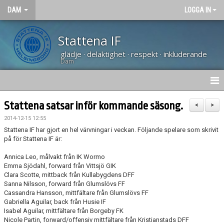
DAM
LOGGA IN
Stattena IF
glädje · delaktighet · respekt · inkluderande
Dam
HEM
Stattena satsar inför kommande säsong.
<
>
2014-12-15 12:55
NYHETER
Stattena IF har gjort en hel värvningar i veckan. Följande spelare som skrivit
på för Stattena IF är:
KALENDER
Annica Leo, målvakt från IK Wormo
TRUPPEN
Emma Sjödahl, forward från Vittsjö GIK
Clara Scotte, mittback från Kullabygdens DFF
Sanna Nilsson, forward från Glumslövs FF
KONTAKT
Cassandra Hansson, mittfältare från Glumslövs FF
Gabriella Aguilar, back från Husie IF
MATCHER
Isabel Aguilar, mittfältare från Borgeby FK
Nicole Partin, forward/offensiv mittfältare från Kristianstads DFF