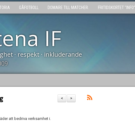
TORIA
GÅFOTBOLL
DOMARE TILL MATCHER.
FRITIDSKORTET "INFO
tena IF
tighet · respekt · inkluderande
009
ng
<
>
 väder att bedriva verksamhet i.