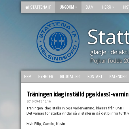
STATTENA IF
UNGDOM
DAM
HERR
HIS
Stat
glädje · delak
Pojkar födda 2
HEM
NYHETER
BILDGALLERI
KONTAKT
KALENDER
Träningen idag inställd pga klass1-varni
2017-09-13 12:16
Träningen idag ställs in pga vädervarning, klass1 från SMHI.
Det varnas för starka vindar så vi ställer in då det blir för tufft
Mvh Filip, Camilo, Kevin