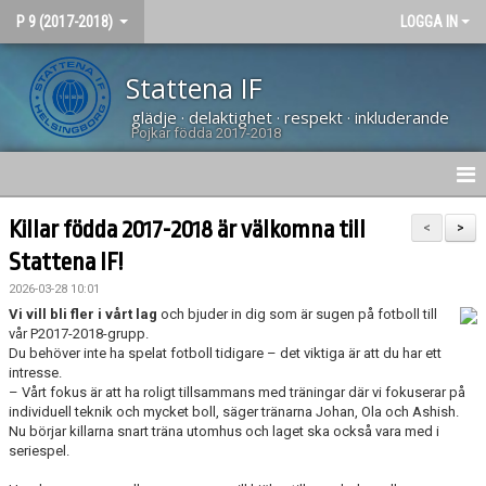
P 9 (2017-2018)
LOGGA IN
Stattena IF
glädje · delaktighet · respekt · inkluderande
Pojkar födda 2017-2018
HEM
Killar födda 2017-2018 är välkomna till
<
>
Stattena IF!
NYHETER
2026-03-28 10:01
DOKUMENT
Vi vill bli fler i vårt lag
och bjuder in dig som är sugen på fotboll till
vår P2017-2018-grupp.
Du behöver inte ha spelat fotboll tidigare – det viktiga är att du har ett
BILDGALLERI
intresse.
– Vårt fokus är att ha roligt tillsammans med träningar där vi fokuserar på
KONTAKT
individuell teknik och mycket boll, säger tränarna Johan, Ola och Ashish.
Nu börjar killarna snart träna utomhus och laget ska också vara med i
seriespel.
TRUPPEN