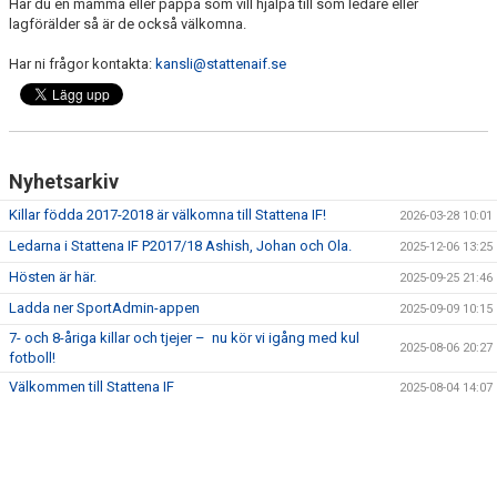
Har du en mamma eller pappa som vill hjälpa till som ledare eller
KALENDER
lagförälder så är de också välkomna.
Har ni frågor kontakta:
kansli@stattenaif.se
Nyhetsarkiv
Killar födda 2017-2018 är välkomna till Stattena IF!
2026-03-28 10:01
Ledarna i Stattena IF P2017/18 Ashish, Johan och Ola.
2025-12-06 13:25
Hösten är här.
2025-09-25 21:46
Ladda ner SportAdmin-appen
2025-09-09 10:15
7- och 8-åriga killar och tjejer – nu kör vi igång med kul
2025-08-06 20:27
fotboll!
Välkommen till Stattena IF
2025-08-04 14:07