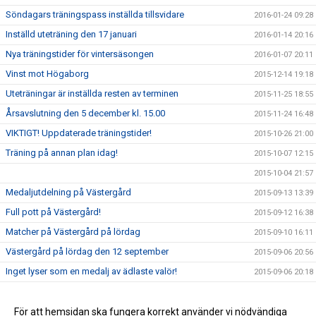
Söndagars träningspass inställda tillsvidare
2016-01-24 09:28
Inställd uteträning den 17 januari
2016-01-14 20:16
Nya träningstider för vintersäsongen
2016-01-07 20:11
Vinst mot Högaborg
2015-12-14 19:18
Uteträningar är inställda resten av terminen
2015-11-25 18:55
Årsavslutning den 5 december kl. 15.00
2015-11-24 16:48
VIKTIGT! Uppdaterade träningstider!
2015-10-26 21:00
Träning på annan plan idag!
2015-10-07 12:15
2015-10-04 21:57
Medaljutdelning på Västergård
2015-09-13 13:39
Full pott på Västergård!
2015-09-12 16:38
Matcher på Västergård på lördag
2015-09-10 16:11
Västergård på lördag den 12 september
2015-09-06 20:56
Inget lyser som en medalj av ädlaste valör!
2015-09-06 20:18
Glada killar på San Siro-cupen
2015-09-06 20:01
San Siro cupen på Råå
För att hemsidan ska fungera korrekt använder vi nödvändiga
2015-09-05 15:20