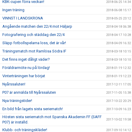
KBK-cupen förra veckan!
2018-06-25 14:34
Ingen träning
2018-06-08 15:17
VINNST I LANDSKRONA
2018-05-25 23:12
Angående matchen den 22/4 mot Häljarp
2018-04-18 06:38
Fotografering och städdag den 22/4
2018-04-17 10:28
Släpp fotbollspelarna loss, det är vår!
2018-04-09 16:32
Träningsmatch mot Ramlösa Södra IF
2018-03-18 10:15
Det finns inget dåligt väder?
2018-03-18 10:10
Föräldrarmöte nu på lördag!
2018-01-19 12:32
Vinterträningen har börjat
2018-01-19 12:23
Nyårssaluten!
2017-12-11 17:05
P07 är anmälda till Nyårssaluten
2017-11-05 15:38
Nya träningstider!
2017-10-22 20:29
En bild från lagets sista seriematch!
2017-10-09 16:23
Hösten sista seriematch mot Spanska Akademin FF (SAFF
2017-10-02 19:58
P07) är inställd.
Klubb- och träningskläder!
2017-09-10 14:12