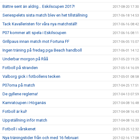
Bättre sent än aldrig... Eskilscupen 2017!
2017-08-20 17:30
Seriespelets sista match blev en het tillställning
2017-06-18 14:53
Tack Kavalleristen för våra nya matchställ!
2017-06-16 08:42
P07 kommer att spela i Eskilscupen
2017-06-16 08:11
Grillpaus innan match mot Fortuna FF
2017-06-05 15:07
Ingen träning på fredag pga Beach handboll
2017-06-01 14:12
Underbar morgon på Råå
2017-05-23 19:25
Fotboll på stranden
2017-05-14 16:09
Valborg gick i fotbollens tecken
2017-05-01 08:58
P07orna på match
2017-04-25 17:51
De gyllene reglerna!
2017-04-13 07:59
Kamratcupen i Höganäs
2017-04-08 16:48
Fotboll är kul!
2017-04-08 16:43
Uppställning inför match
2017-04-08 16:33
Fotboll i vårskenet
2017-03-25 12:32
Nya träningstider från och med 16 februari
2017-02-16 17:08