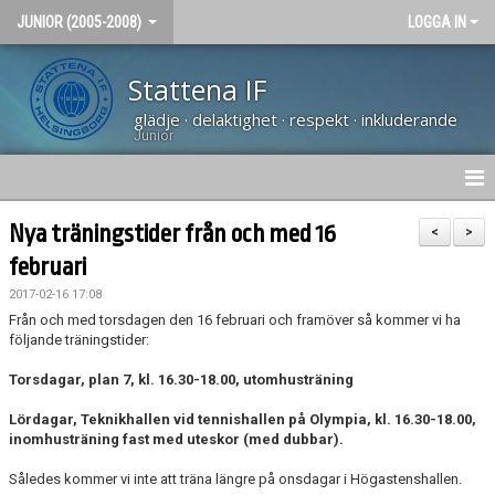
JUNIOR (2005-2008)
LOGGA IN
Stattena IF
glädje · delaktighet · respekt · inkluderande
Junior
NYHETER
Nya träningstider från och med 16
<
>
februari
HEM
2017-02-16 17:08
KALENDER
Från och med torsdagen den 16 februari och framöver så kommer vi ha
följande träningstider:
BILDGALLERI
Torsdagar, plan 7, kl. 16.30-18.00, utomhusträning
KONTAKT
Lördagar, Teknikhallen vid tennishallen på Olympia, kl. 16.30-18.00,
inomhusträning fast med uteskor (med dubbar).
Således kommer vi inte att träna längre på onsdagar i Högastenshallen.