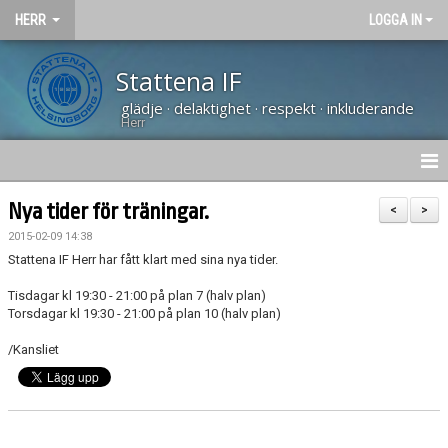
HERR
LOGGA IN
Stattena IF
glädje · delaktighet · respekt · inkluderande
Herr
NYHETER
Nya tider för träningar.
<
>
2015-02-09 14:38
HEM
Stattena IF Herr har fått klart med sina nya tider.
KALENDER
Tisdagar kl 19:30 - 21:00 på plan 7 (halv plan)
Torsdagar kl 19:30 - 21:00 på plan 10 (halv plan)
TRUPPEN
/Kansliet
BILDGALLERI
DOKUMENT