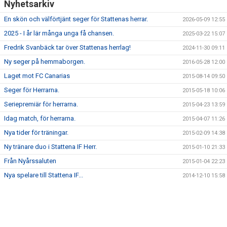
Nyhetsarkiv
KONTAKT
En skön och välförtjänt seger för Stattenas herrar.
2026-05-09 12:55
MATCHER
2025 - I år lär många unga få chansen.
2025-03-22 15:07
Fredrik Svanbäck tar över Stattenas herrlag!
2024-11-30 09:11
Ny seger på hemmaborgen.
2016-05-28 12:00
Laget mot FC Canarias
2015-08-14 09:50
Seger för Herrarna.
2015-05-18 10:06
Seriepremiär för herrarna.
2015-04-23 13:59
Idag match, för herrarna.
2015-04-07 11:26
Nya tider för träningar.
2015-02-09 14:38
Ny tränare duo i Stattena IF Herr.
2015-01-10 21:33
Från Nyårssaluten
2015-01-04 22:23
Nya spelare till Stattena IF...
2014-12-10 15:58