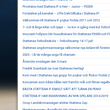
Provträna med Stattena IF:s Herr – Junior – P2009
Förstärker på kansliet – Uffe Dahl tillbaka i Stattena IF!
Välkommen till Stattena IF pojkar födda 2011 och 2012.
7- och 8-åriga killar och tjejer – nu kör vi igång med kul fotboll
Innocent Follyson blir huvudtränare för Stattenas P2009 och P
Stattenas fotbollsskola – fotbollscamp 14-17 juli!
Stattenas ungdomsansvariga välkomnar nya ledare till föreni
2025 - I år lär många unga få chansen.
Årsmöte onsdagen den 5 mars
Fredrik Svanbäck tar över Stattenas herrlag!
Kom med i Stattenas nya grupp för pojkar och flickor födda 
Koncernen som både håller rent framför mål och filmar regel
BÄSTA STATTENA IF ENKELT SÄTT ATT TJÄNA EN PENG!
STATTENA IF HAR INSKRIVNING AV NYA SPELARE 2014-2019
Coop Landskronasvägen stöttar Stattena Cup
Maskingruppen i Ängelholm blir plansponsor