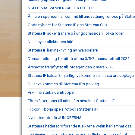
STATTENAS VÄNNER SÄLJER LOTTER
Ännu en sponsor har kommit till undsättning för oss på Statt
Goda nyheter för Stattena IF och Stattena Cup
Stattena IF söker tränare på ungdomssidan i olika roller
Nu är nya kollektionen här!
Stattena IF har inskrivning av nya spelare
Domarutbildning för att få döma 3/5/7-manna fotboll 2024
Årsmötet framflyttat till lördagen den 2 mars kl 13.
Stattena IF hälsar Er hjärtligt välkommen till nästa års upplaga
Du är välkommen till Stattena IF:s pojklag
Vi vill förstärka damtruppen!
Föreslå personer till nästa års styrelse i Stattena IF
Flickor – börja spela fotboll i Stattena IF!
Nystartsmöte för JUNIORERNA
Stattenas hedersordförande Kjell-Arne Welin har lämnat oss
Inskrivningar av knattar – pojkar och flickor – är på gång!