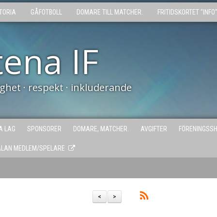
TORIA
GÅFOTBOLL
DOMARE TILL MATCHER.
FRITIDSKORTET "INFO
tena IF
tighet · respekt · inkluderande
A LAG
SPONSORER
DOMARE, MATCHER.
AVGIFTER
FÖRENINGSS
ÄLAN MEDLEM/SPELARE
<
>