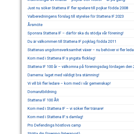
Just nu söker Stattena IF fler spelare till pojkar födda 2008
Valberedningens förslag till styrelse för Stattena IF 2023
Årsmöte
Sponsra Stattena IF – därför ska du stödja vår förening!
Du är välkommen till Stattena IF pojklag födda 2011
Stattenas ungdomsverksamhet växer – nu behöver vi fler leda
Kom med i Stattena IF:s yngsta flicklag!
Stattena IF 100 år – välkomna på föreningsdag lördagen den 2
Damerna: laget med väldigt bra stämning!
Vi vill bli fler ledare – kom med i vår gemenskap!
Domarutbildning
Stattena IF 100 ÅR
Kom med i Stattena IF – vi söker fler tränare!
Kom med i Stattena IF:s damlag!
Pro Defendings höstlovs camp
Stötta din förening (Intersport)