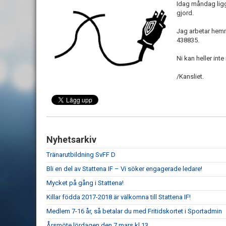
Idag måndag ligg
gjord.
Jag arbetar hemm
438835.
Ni kan heller inte
/Kansliet.
Nyhetsarkiv
Tränarutbildning SvFF D
Bli en del av Stattena IF – Vi söker engagerade ledare!
Mycket på gång i Stattena!
Killar födda 2017-2018 är välkomna till Stattena IF!
Medlem 7-16 år, så betalar du med Fritidskortet i Sportadmin
Årsmöte lördagen den 7 mars kl 13.