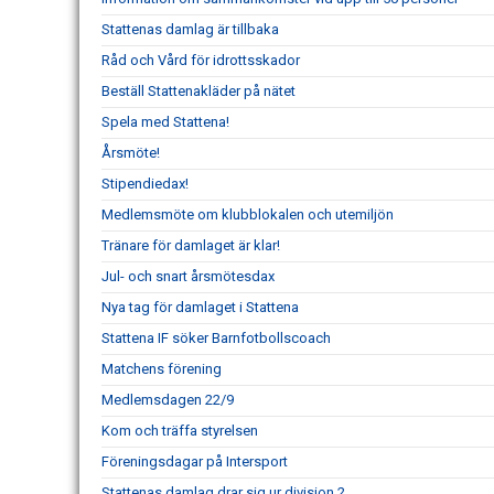
Stattenas damlag är tillbaka
Råd och Vård för idrottsskador
Beställ Stattenakläder på nätet
Spela med Stattena!
Årsmöte!
Stipendiedax!
Medlemsmöte om klubblokalen och utemiljön
Tränare för damlaget är klar!
Jul- och snart årsmötesdax
Nya tag för damlaget i Stattena
Stattena IF söker Barnfotbollscoach
Matchens förening
Medlemsdagen 22/9
Kom och träffa styrelsen
Föreningsdagar på Intersport
Stattenas damlag drar sig ur division 2