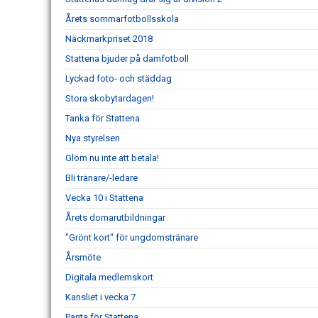
Årets sommarfotbollsskola
Näckmarkpriset 2018
Stattena bjuder på damfotboll
Lyckad foto- och städdag
Stora skobytardagen!
Tanka för Stattena
Nya styrelsen
Glöm nu inte att betala!
Bli tränare/-ledare
Vecka 10 i Stattena
Årets domarutbildningar
"Grönt kort" för ungdomstränare
Årsmöte
Digitala medlemskort
Kansliet i vecka 7
Panta för Stattena