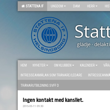
STATTENA IF
UNGDOM
DAM
HERR
HIS
Stat
glädje · delak
HEM
NYHETER
OM KLUBBEN
KALENDER
VÅR
INTRESSEANMÄLAN SOM TRÄNARE/LEDARE
INTRESSEANM
TRÄNARUTBILDNING SVFF D
Ingen kontakt med kansliet.
2015-05-11 09:30