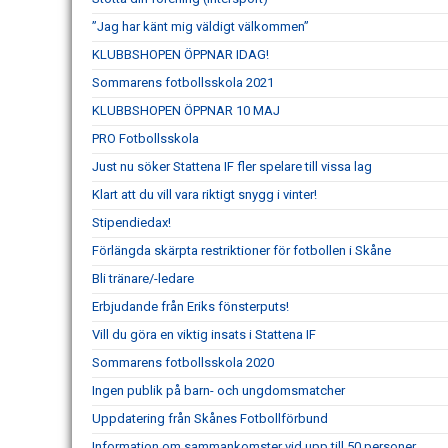
”Jag har känt mig väldigt välkommen”
KLUBBSHOPEN ÖPPNAR IDAG!
Sommarens fotbollsskola 2021
KLUBBSHOPEN ÖPPNAR 10 MAJ
PRO Fotbollsskola
Just nu söker Stattena IF fler spelare till vissa lag
Klart att du vill vara riktigt snygg i vinter!
Stipendiedax!
Förlängda skärpta restriktioner för fotbollen i Skåne
Bli tränare/-ledare
Erbjudande från Eriks fönsterputs!
Vill du göra en viktig insats i Stattena IF
Sommarens fotbollsskola 2020
Ingen publik på barn- och ungdomsmatcher
Uppdatering från Skånes Fotbollförbund
Information om sammankomster vid upp till 50 personer