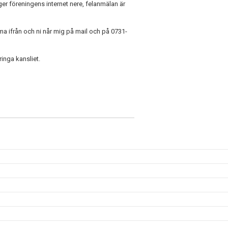
er föreningens internet nere, felanmälan är
a ifrån och ni når mig på mail och på 0731-
 ringa kansliet.