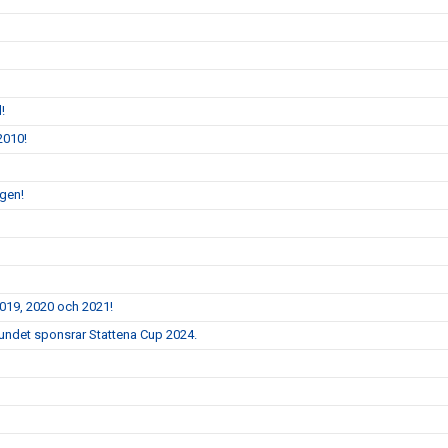
!
2010!
ngen!
2019, 2020 och 2021!
bundet sponsrar Stattena Cup 2024.