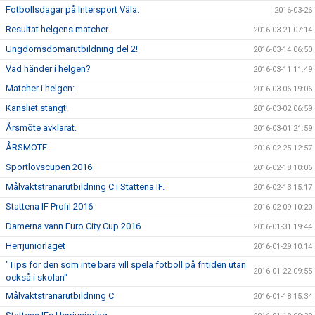
Fotbollsdagar på Intersport Väla.
2016-03-26
Resultat helgens matcher.
2016-03-21 07:14
Ungdomsdomarutbildning del 2!
2016-03-14 06:50
Vad händer i helgen?
2016-03-11 11:49
Matcher i helgen:
2016-03-06 19:06
Kansliet stängt!
2016-03-02 06:59
Årsmöte avklarat.
2016-03-01 21:59
ÅRSMÖTE
2016-02-25 12:57
Sportlovscupen 2016
2016-02-18 10:06
Målvaktstränarutbildning C i Stattena IF.
2016-02-13 15:17
Stattena IF Profil 2016
2016-02-09 10:20
Damerna vann Euro City Cup 2016
2016-01-31 19:44
Herrjuniorlaget
2016-01-29 10:14
"Tips för den som inte bara vill spela fotboll på fritiden utan
2016-01-22 09:55
också i skolan"
Målvaktstränarutbildning C
2016-01-18 15:34