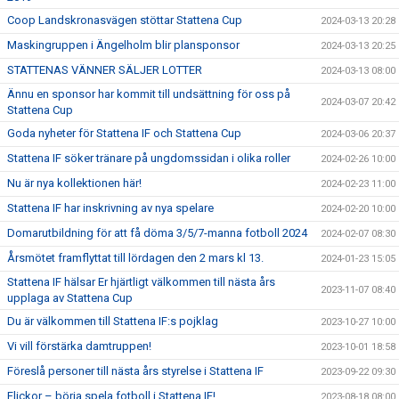
Coop Landskronasvägen stöttar Stattena Cup
2024-03-13 20:28
Maskingruppen i Ängelholm blir plansponsor
2024-03-13 20:25
STATTENAS VÄNNER SÄLJER LOTTER
2024-03-13 08:00
Ännu en sponsor har kommit till undsättning för oss på
2024-03-07 20:42
Stattena Cup
Goda nyheter för Stattena IF och Stattena Cup
2024-03-06 20:37
Stattena IF söker tränare på ungdomssidan i olika roller
2024-02-26 10:00
Nu är nya kollektionen här!
2024-02-23 11:00
Stattena IF har inskrivning av nya spelare
2024-02-20 10:00
Domarutbildning för att få döma 3/5/7-manna fotboll 2024
2024-02-07 08:30
Årsmötet framflyttat till lördagen den 2 mars kl 13.
2024-01-23 15:05
Stattena IF hälsar Er hjärtligt välkommen till nästa års
2023-11-07 08:40
upplaga av Stattena Cup
Du är välkommen till Stattena IF:s pojklag
2023-10-27 10:00
Vi vill förstärka damtruppen!
2023-10-01 18:58
Föreslå personer till nästa års styrelse i Stattena IF
2023-09-22 09:30
Flickor – börja spela fotboll i Stattena IF!
2023-08-18 08:00