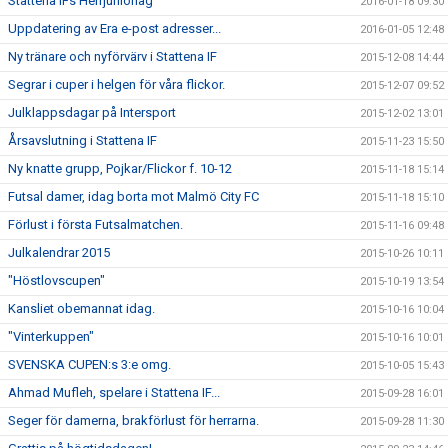
Stattena IFs Herrjuniorlag
2016-01-18 09:30
Uppdatering av Era e-post adresser...
2016-01-05 12:48
Ny tränare och nyförvärv i Stattena IF
2015-12-08 14:44
Segrar i cuper i helgen för våra flickor.
2015-12-07 09:52
Julklappsdagar på Intersport
2015-12-02 13:01
Årsavslutning i Stattena IF
2015-11-23 15:50
Ny knatte grupp, Pojkar/Flickor f. 10-12
2015-11-18 15:14
Futsal damer, idag borta mot Malmö City FC
2015-11-18 15:10
Förlust i första Futsalmatchen.
2015-11-16 09:48
Julkalendrar 2015
2015-10-26 10:11
"Höstlovscupen"
2015-10-19 13:54
Kansliet obemannat idag.
2015-10-16 10:04
"Vinterkuppen"
2015-10-16 10:01
SVENSKA CUPEN:s 3:e omg.
2015-10-05 15:43
Ahmad Mufleh, spelare i Stattena IF...
2015-09-28 16:01
Seger för damerna, brakförlust för herrarna.
2015-09-28 11:30