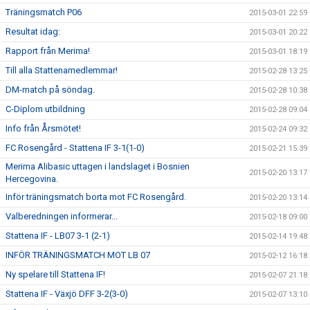
Träningsmatch P06
2015-03-01 22:59
Resultat idag:
2015-03-01 20:22
Rapport från Merima!
2015-03-01 18:19
Till alla Stattenamedlemmar!
2015-02-28 13:25
DM-match på söndag.
2015-02-28 10:38
C-Diplom utbildning
2015-02-28 09:04
Info från Årsmötet!
2015-02-24 09:32
FC Rosengård - Stattena IF 3-1(1-0)
2015-02-21 15:39
Merima Alibasic uttagen i landslaget i Bosnien
2015-02-20 13:17
Hercegovina.
Inför träningsmatch borta mot FC Rosengård.
2015-02-20 13:14
Valberedningen informerar...
2015-02-18 09:00
Stattena IF - LB07 3-1 (2-1)
2015-02-14 19:48
INFÖR TRÄNINGSMATCH MOT LB 07
2015-02-12 16:18
Ny spelare till Stattena IF!
2015-02-07 21:18
Stattena IF - Växjö DFF 3-2(3-0)
2015-02-07 13:10