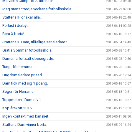
Målvakts Camp för Stattena IF.
2015-07-03 08:18
Idag startar tredje veckans fotbollsskola.
2015-06-29 07:00
Stattena IF önskar alla..
2015-06-18 22:48
Förlust i derbyt.
2015-06-14 00:28
Bara X borta!
2015-06-10 15:17
Stattena IF Dam, tillfälliga serieledare?
2015-06-04 14:43
Gratis Sommar fotbollsskola.
2015-05-28 10:41
Damerna fortsatt obesegrade.
2015-05-25 10:50
Tungt för herrarna.
2015-05-25 10:45
Ungdomsledare prisad.
2015-05-20 12:14
Dam fick med sig 1 poäng.
2015-05-18 10:57
Seger för Herrarna.
2015-05-18 10:51
Toppmatch i Dam div.1.
2015-05-15 13:37
Köp årskort 2015.
2015-05-12 18:53
Ingen kontakt med kansliet.
2015-05-11 09:30
Stattena Dam vinner borta.
2015-05-09 16:24