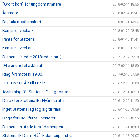
"Grönt kort" för ungdomstränare
2018-02-14 18:55
Årsmöte
2018-02-04 15:41
Digitala medlemskort
2018-01-31 13:27
Kansliet i vecka 7
2018-01-22 08:48
Panta för Stattena
2018-01-15 11:41
Kansliet i veckan
2018-01-15 11:37
Damerna inleder 2018 redan nu :)
2017-12-17 09:18
94:e årsmötet avklarat
2017-02-14 18:50
Idag Årsmöte kl 19.00.
2017-02-13 07:59
GOTT NYTT ÅR till Er alla!
2016-12-30 08:00
Avslutning för Stattena IF Ungdomar.
2016-12-11 16:19
Derby för Stattena IF i Nyårssaluten.
2016-12-09 11:20
Inget Stattena lag tog sig till final.
2016-11-28 09:59
Dags för HM i futsal, seniorer.
2016-11-23 13:15
Damerna slutade trea i damcupen.
2016-11-21 10:09
Stattena IF Dam i Råå IF damcup i futsal.
2016-11-15 09:07