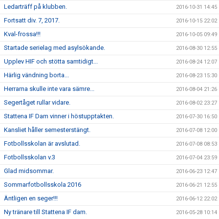
Ledarträff på klubben.
2016-10-31 14:45
Fortsatt div. 7, 2017.
2016-10-15 22:02
Kval-frossa!!!
2016-10-05 09:49
Startade serielag med asylsökande.
2016-08-30 12:55
Upplev HIF och stötta samtidigt...
2016-08-24 12:07
Härlig vändning borta...
2016-08-23 15:30
Herrarna skulle inte vara sämre...
2016-08-04 21:26
Segertåget rullar vidare.
2016-08-02 23:27
Stattena IF Dam vinner i höstupptakten.
2016-07-30 16:50
Kansliet håller semesterstängt.
2016-07-08 12:00
Fotbollsskolan är avslutad.
2016-07-08 08:53
Fotbollsskolan v.3
2016-07-04 23:59
Glad midsommar.
2016-06-23 12:47
Sommarfotbollsskola 2016
2016-06-21 12:55
Äntligen en seger!!!
2016-06-12 22:02
Ny tränare till Stattena IF dam.
2016-05-28 10:14