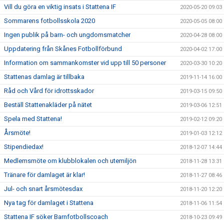
Vill du göra en viktig insats i Stattena IF
2020-05-20 09:03
Sommarens fotbollsskola 2020
2020-05-05 08:00
Ingen publik på barn- och ungdomsmatcher
2020-04-28 08:00
Uppdatering från Skånes Fotbollförbund
2020-04-02 17:00
Information om sammankomster vid upp till 50 personer
2020-03-30 10:20
Stattenas damlag är tillbaka
2019-11-14 16:00
Råd och Vård för idrottsskador
2019-03-15 09:50
Beställ Stattenakläder på nätet
2019-03-06 12:51
Spela med Stattena!
2019-02-12 09:20
Årsmöte!
2019-01-03 12:12
Stipendiedax!
2018-12-07 14:44
Medlemsmöte om klubblokalen och utemiljön
2018-11-28 13:31
Tränare för damlaget är klar!
2018-11-27 08:46
Jul- och snart årsmötesdax
2018-11-20 12:20
Nya tag för damlaget i Stattena
2018-11-06 11:54
Stattena IF söker Barnfotbollscoach
2018-10-23 09:49