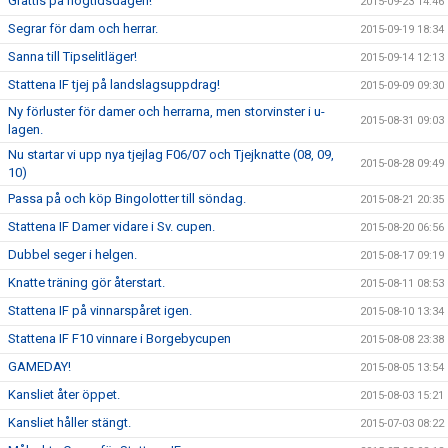
Grattis på högtidsdagen!
2015-09-23 14:46
Segrar för dam och herrar.
2015-09-19 18:34
Sanna till Tipselitläger!
2015-09-14 12:13
Stattena IF tjej på landslagsuppdrag!
2015-09-09 09:30
Ny förluster för damer och herrarna, men storvinster i u-
2015-08-31 09:03
lagen.
Nu startar vi upp nya tjejlag F06/07 och Tjejknatte (08, 09,
2015-08-28 09:49
10)
Passa på och köp Bingolotter till söndag.
2015-08-21 20:35
Stattena IF Damer vidare i Sv. cupen.
2015-08-20 06:56
Dubbel seger i helgen.
2015-08-17 09:19
Knatte träning gör återstart.
2015-08-11 08:53
Stattena IF på vinnarspåret igen.
2015-08-10 13:34
Stattena IF F10 vinnare i Borgebycupen
2015-08-08 23:38
GAMEDAY!
2015-08-05 13:54
Kansliet åter öppet.
2015-08-03 15:21
Kansliet håller stängt.
2015-07-03 08:22