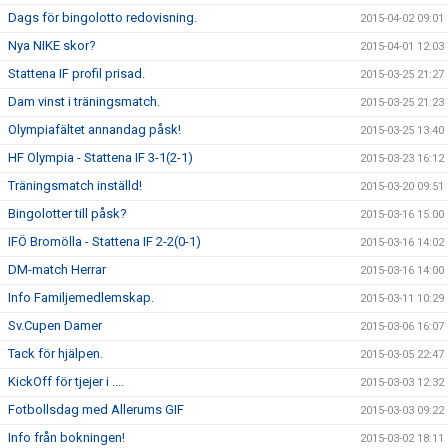
Dags för bingolotto redovisning.
2015-04-02 09:01
Nya NIKE skor?
2015-04-01 12:03
Stattena IF profil prisad.
2015-03-25 21:27
Dam vinst i träningsmatch.
2015-03-25 21:23
Olympiafältet annandag påsk!
2015-03-25 13:40
HF Olympia - Stattena IF 3-1(2-1)
2015-03-23 16:12
Träningsmatch inställd!
2015-03-20 09:51
Bingolotter till påsk?
2015-03-16 15:00
IFÖ Bromölla - Stattena IF 2-2(0-1)
2015-03-16 14:02
DM-match Herrar
2015-03-16 14:00
Info Familjemedlemskap.
2015-03-11 10:29
Sv.Cupen Damer
2015-03-06 16:07
Tack för hjälpen.
2015-03-05 22:47
KickOff för tjejer i ....
2015-03-03 12:32
Fotbollsdag med Allerums GIF
2015-03-03 09:22
Info från bokningen!
2015-03-02 18:11