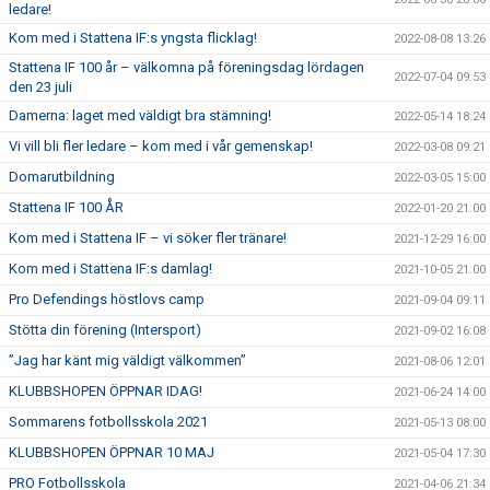
ledare!
Kom med i Stattena IF:s yngsta flicklag!
2022-08-08 13:26
Stattena IF 100 år – välkomna på föreningsdag lördagen
2022-07-04 09:53
den 23 juli
Damerna: laget med väldigt bra stämning!
2022-05-14 18:24
Vi vill bli fler ledare – kom med i vår gemenskap!
2022-03-08 09:21
Domarutbildning
2022-03-05 15:00
Stattena IF 100 ÅR
2022-01-20 21:00
Kom med i Stattena IF – vi söker fler tränare!
2021-12-29 16:00
Kom med i Stattena IF:s damlag!
2021-10-05 21:00
Pro Defendings höstlovs camp
2021-09-04 09:11
Stötta din förening (Intersport)
2021-09-02 16:08
”Jag har känt mig väldigt välkommen”
2021-08-06 12:01
KLUBBSHOPEN ÖPPNAR IDAG!
2021-06-24 14:00
Sommarens fotbollsskola 2021
2021-05-13 08:00
KLUBBSHOPEN ÖPPNAR 10 MAJ
2021-05-04 17:30
PRO Fotbollsskola
2021-04-06 21:34