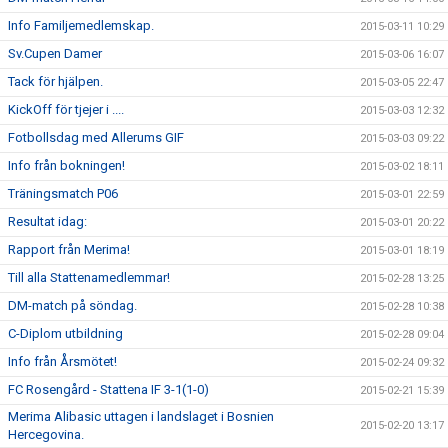
Info Familjemedlemskap.
2015-03-11 10:29
Sv.Cupen Damer
2015-03-06 16:07
Tack för hjälpen.
2015-03-05 22:47
KickOff för tjejer i ....
2015-03-03 12:32
Fotbollsdag med Allerums GIF
2015-03-03 09:22
Info från bokningen!
2015-03-02 18:11
Träningsmatch P06
2015-03-01 22:59
Resultat idag:
2015-03-01 20:22
Rapport från Merima!
2015-03-01 18:19
Till alla Stattenamedlemmar!
2015-02-28 13:25
DM-match på söndag.
2015-02-28 10:38
C-Diplom utbildning
2015-02-28 09:04
Info från Årsmötet!
2015-02-24 09:32
FC Rosengård - Stattena IF 3-1(1-0)
2015-02-21 15:39
Merima Alibasic uttagen i landslaget i Bosnien
2015-02-20 13:17
Hercegovina.