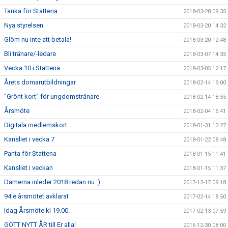
Tanka för Stattena
2018-03-28 09:35
Nya styrelsen
2018-03-20 14:32
Glöm nu inte att betala!
2018-03-20 12:48
Bli tränare/-ledare
2018-03-07 14:35
Vecka 10 i Stattena
2018-03-05 12:17
Årets domarutbildningar
2018-02-14 19:00
"Grönt kort" för ungdomstränare
2018-02-14 18:55
Årsmöte
2018-02-04 15:41
Digitala medlemskort
2018-01-31 13:27
Kansliet i vecka 7
2018-01-22 08:48
Panta för Stattena
2018-01-15 11:41
Kansliet i veckan
2018-01-15 11:37
Damerna inleder 2018 redan nu :)
2017-12-17 09:18
94:e årsmötet avklarat
2017-02-14 18:50
Idag Årsmöte kl 19.00.
2017-02-13 07:59
GOTT NYTT ÅR till Er alla!
2016-12-30 08:00