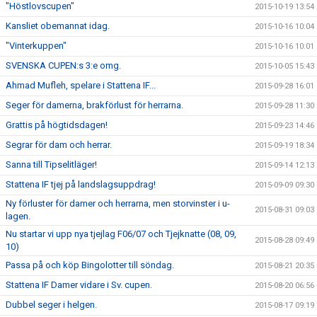
"Höstlovscupen"
2015-10-19 13:54
Kansliet obemannat idag.
2015-10-16 10:04
"Vinterkuppen"
2015-10-16 10:01
SVENSKA CUPEN:s 3:e omg.
2015-10-05 15:43
Ahmad Mufleh, spelare i Stattena IF...
2015-09-28 16:01
Seger för damerna, brakförlust för herrarna.
2015-09-28 11:30
Grattis på högtidsdagen!
2015-09-23 14:46
Segrar för dam och herrar.
2015-09-19 18:34
Sanna till Tipselitläger!
2015-09-14 12:13
Stattena IF tjej på landslagsuppdrag!
2015-09-09 09:30
Ny förluster för damer och herrarna, men storvinster i u-
2015-08-31 09:03
lagen.
Nu startar vi upp nya tjejlag F06/07 och Tjejknatte (08, 09,
2015-08-28 09:49
10)
Passa på och köp Bingolotter till söndag.
2015-08-21 20:35
Stattena IF Damer vidare i Sv. cupen.
2015-08-20 06:56
Dubbel seger i helgen.
2015-08-17 09:19