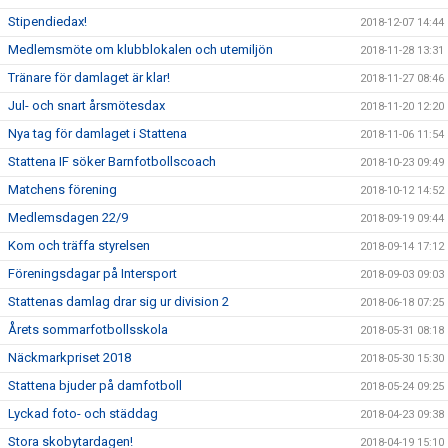
Stipendiedax!
2018-12-07 14:44
Medlemsmöte om klubblokalen och utemiljön
2018-11-28 13:31
Tränare för damlaget är klar!
2018-11-27 08:46
Jul- och snart årsmötesdax
2018-11-20 12:20
Nya tag för damlaget i Stattena
2018-11-06 11:54
Stattena IF söker Barnfotbollscoach
2018-10-23 09:49
Matchens förening
2018-10-12 14:52
Medlemsdagen 22/9
2018-09-19 09:44
Kom och träffa styrelsen
2018-09-14 17:12
Föreningsdagar på Intersport
2018-09-03 09:03
Stattenas damlag drar sig ur division 2
2018-06-18 07:25
Årets sommarfotbollsskola
2018-05-31 08:18
Näckmarkpriset 2018
2018-05-30 15:30
Stattena bjuder på damfotboll
2018-05-24 09:25
Lyckad foto- och städdag
2018-04-23 09:38
Stora skobytardagen!
2018-04-19 15:10