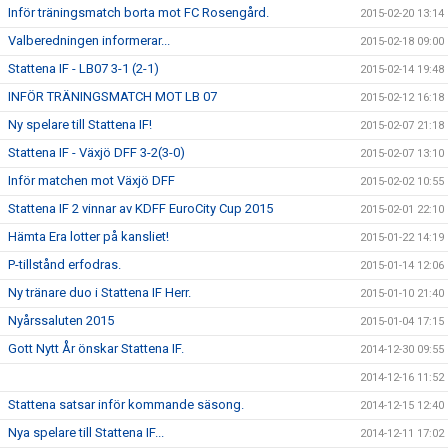
Inför träningsmatch borta mot FC Rosengård.
2015-02-20 13:14
Valberedningen informerar...
2015-02-18 09:00
Stattena IF - LB07 3-1 (2-1)
2015-02-14 19:48
INFÖR TRÄNINGSMATCH MOT LB 07
2015-02-12 16:18
Ny spelare till Stattena IF!
2015-02-07 21:18
Stattena IF - Växjö DFF 3-2(3-0)
2015-02-07 13:10
Inför matchen mot Växjö DFF
2015-02-02 10:55
Stattena IF 2 vinnar av KDFF EuroCity Cup 2015
2015-02-01 22:10
Hämta Era lotter på kansliet!
2015-01-22 14:19
P-tillstånd erfodras.
2015-01-14 12:06
Ny tränare duo i Stattena IF Herr.
2015-01-10 21:40
Nyårssaluten 2015
2015-01-04 17:15
Gott Nytt År önskar Stattena IF.
2014-12-30 09:55
2014-12-16 11:52
Stattena satsar inför kommande säsong.
2014-12-15 12:40
Nya spelare till Stattena IF...
2014-12-11 17:02