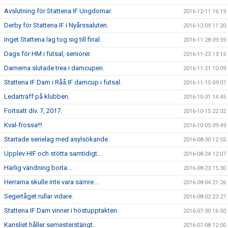
Avslutning för Stattena IF Ungdomar.
2016-12-11 16:19
Derby för Stattena IF i Nyårssaluten.
2016-12-09 11:20
Inget Stattena lag tog sig till final.
2016-11-28 09:59
Dags för HM i futsal, seniorer.
2016-11-23 13:15
Damerna slutade trea i damcupen.
2016-11-21 10:09
Stattena IF Dam i Råå IF damcup i futsal.
2016-11-15 09:07
Ledarträff på klubben.
2016-10-31 14:45
Fortsatt div. 7, 2017.
2016-10-15 22:02
Kval-frossa!!!
2016-10-05 09:49
Startade serielag med asylsökande.
2016-08-30 12:55
Upplev HIF och stötta samtidigt...
2016-08-24 12:07
Härlig vändning borta...
2016-08-23 15:30
Herrarna skulle inte vara sämre...
2016-08-04 21:26
Segertåget rullar vidare.
2016-08-02 23:27
Stattena IF Dam vinner i höstupptakten.
2016-07-30 16:50
Kansliet håller semesterstängt.
2016-07-08 12:00