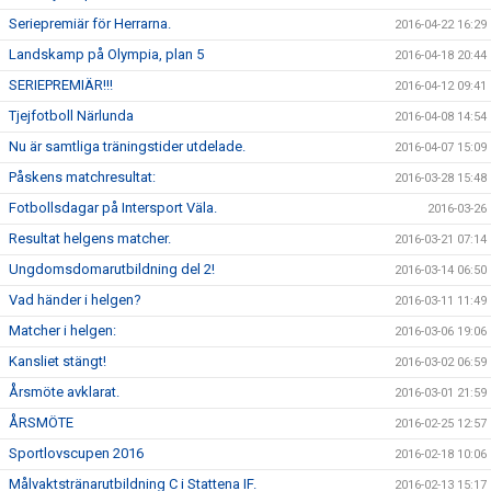
Seriepremiär för Herrarna.
2016-04-22 16:29
Landskamp på Olympia, plan 5
2016-04-18 20:44
SERIEPREMIÄR!!!
2016-04-12 09:41
Tjejfotboll Närlunda
2016-04-08 14:54
Nu är samtliga träningstider utdelade.
2016-04-07 15:09
Påskens matchresultat:
2016-03-28 15:48
Fotbollsdagar på Intersport Väla.
2016-03-26
Resultat helgens matcher.
2016-03-21 07:14
Ungdomsdomarutbildning del 2!
2016-03-14 06:50
Vad händer i helgen?
2016-03-11 11:49
Matcher i helgen:
2016-03-06 19:06
Kansliet stängt!
2016-03-02 06:59
Årsmöte avklarat.
2016-03-01 21:59
ÅRSMÖTE
2016-02-25 12:57
Sportlovscupen 2016
2016-02-18 10:06
Målvaktstränarutbildning C i Stattena IF.
2016-02-13 15:17