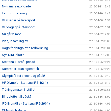
Ny tränare utbildade.
2015-04-11 15:45
Lagfotografering
2015-04-10 16:48
VIP-Dagar på Intersport.
2015-04-08 15:38
VIP dagar på Intersport
2015-04-07 10:54
Nu går vi mot...
2015-04-02 14:35
Idag, insamling av ....
2015-04-02 09:08
Dags för bingolotto redovisning.
2015-04-02 09:01
Nya NIKE skor?
2015-04-01 12:03
Stattena IF profil prisad.
2015-03-25 21:27
Dam vinst i träningsmatch.
2015-03-25 21:23
Olympiafältet annandag påsk!
2015-03-25 13:40
HF Olympia - Stattena IF 3-1(2-1)
2015-03-23 16:12
Träningsmatch inställd!
2015-03-20 09:51
Bingolotter till påsk?
2015-03-16 15:00
IFÖ Bromölla - Stattena IF 2-2(0-1)
2015-03-16 14:02
DM-match Herrar
2015-03-16 14:00