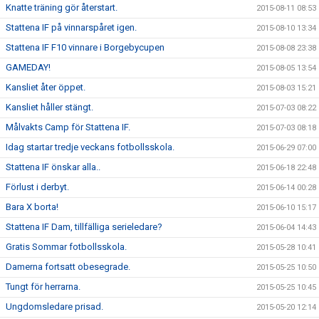
Knatte träning gör återstart.
2015-08-11 08:53
Stattena IF på vinnarspåret igen.
2015-08-10 13:34
Stattena IF F10 vinnare i Borgebycupen
2015-08-08 23:38
GAMEDAY!
2015-08-05 13:54
Kansliet åter öppet.
2015-08-03 15:21
Kansliet håller stängt.
2015-07-03 08:22
Målvakts Camp för Stattena IF.
2015-07-03 08:18
Idag startar tredje veckans fotbollsskola.
2015-06-29 07:00
Stattena IF önskar alla..
2015-06-18 22:48
Förlust i derbyt.
2015-06-14 00:28
Bara X borta!
2015-06-10 15:17
Stattena IF Dam, tillfälliga serieledare?
2015-06-04 14:43
Gratis Sommar fotbollsskola.
2015-05-28 10:41
Damerna fortsatt obesegrade.
2015-05-25 10:50
Tungt för herrarna.
2015-05-25 10:45
Ungdomsledare prisad.
2015-05-20 12:14