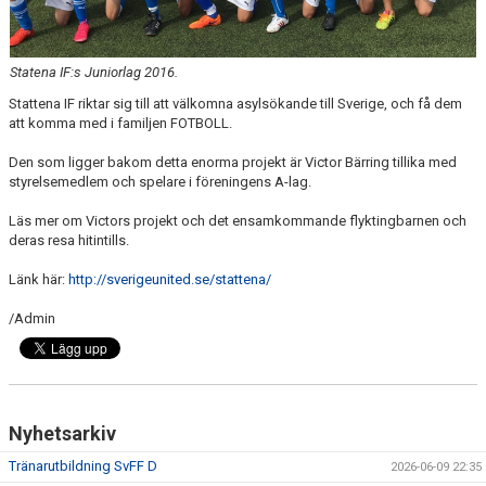
SPONSORER
DOMARE, MATCHER.
Statena IF:s Juniorlag 2016.
Stattena IF riktar sig till att välkomna asylsökande till Sverige, och få dem
AVGIFTER
att komma med i familjen FOTBOLL.
FÖRENINGSSHOP
Den som ligger bakom detta enorma projekt är Victor Bärring tillika med
styrelsemedlem och spelare i föreningens A-lag.
KONTAKT
Läs mer om Victors projekt och det ensamkommande flyktingbarnen och
deras resa hitintills.
STATTENA CUP
Länk här:
http://sverigeunited.se/stattena/
INTRESSEANMÄLAN SOM TRÄNARE/LEDARE
/Admin
INTRESSEANMÄLAN MEDLEM/SPELARE
Nyhetsarkiv
Tränarutbildning SvFF D
2026-06-09 22:35