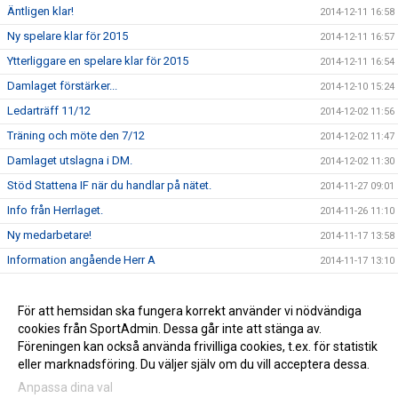
Äntligen klar!
2014-12-11 16:58
Ny spelare klar för 2015
2014-12-11 16:57
Ytterliggare en spelare klar för 2015
2014-12-11 16:54
Damlaget förstärker...
2014-12-10 15:24
Ledarträff 11/12
2014-12-02 11:56
Träning och möte den 7/12
2014-12-02 11:47
Damlaget utslagna i DM.
2014-12-02 11:30
Stöd Stattena IF när du handlar på nätet.
2014-11-27 09:01
Info från Herrlaget.
2014-11-26 11:10
Ny medarbetare!
2014-11-17 13:58
Information angående Herr A
2014-11-17 13:10
Tack för ert stöd
2014-11-17 13:00
Stöd Stattena IF:s ungdomar genom Svenska Spel
För att hemsidan ska fungera korrekt använder vi nödvändiga
2014-02-03 08:30
cookies från SportAdmin. Dessa går inte att stänga av.
Stattena IF på väg mot toppen
2014-01-01 08:54
Föreningen kan också använda frivilliga cookies, t.ex. för statistik
eller marknadsföring. Du väljer själv om du vill acceptera dessa.
Anpassa dina val