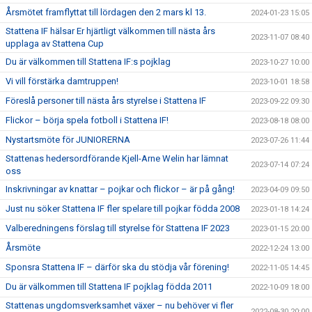
Årsmötet framflyttat till lördagen den 2 mars kl 13.
2024-01-23 15:05
Stattena IF hälsar Er hjärtligt välkommen till nästa års
2023-11-07 08:40
upplaga av Stattena Cup
Du är välkommen till Stattena IF:s pojklag
2023-10-27 10:00
Vi vill förstärka damtruppen!
2023-10-01 18:58
Föreslå personer till nästa års styrelse i Stattena IF
2023-09-22 09:30
Flickor – börja spela fotboll i Stattena IF!
2023-08-18 08:00
Nystartsmöte för JUNIORERNA
2023-07-26 11:44
Stattenas hedersordförande Kjell-Arne Welin har lämnat
2023-07-14 07:24
oss
Inskrivningar av knattar – pojkar och flickor – är på gång!
2023-04-09 09:50
Just nu söker Stattena IF fler spelare till pojkar födda 2008
2023-01-18 14:24
Valberedningens förslag till styrelse för Stattena IF 2023
2023-01-15 20:00
Årsmöte
2022-12-24 13:00
Sponsra Stattena IF – därför ska du stödja vår förening!
2022-11-05 14:45
Du är välkommen till Stattena IF pojklag födda 2011
2022-10-09 18:00
Stattenas ungdomsverksamhet växer – nu behöver vi fler
2022-08-30 20:00