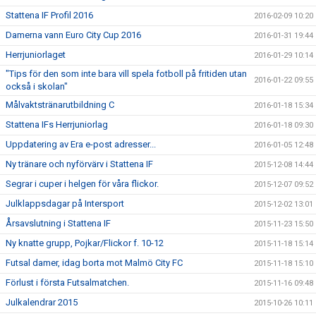
Stattena IF Profil 2016
2016-02-09 10:20
Damerna vann Euro City Cup 2016
2016-01-31 19:44
Herrjuniorlaget
2016-01-29 10:14
"Tips för den som inte bara vill spela fotboll på fritiden utan
2016-01-22 09:55
också i skolan"
Målvaktstränarutbildning C
2016-01-18 15:34
Stattena IFs Herrjuniorlag
2016-01-18 09:30
Uppdatering av Era e-post adresser...
2016-01-05 12:48
Ny tränare och nyförvärv i Stattena IF
2015-12-08 14:44
Segrar i cuper i helgen för våra flickor.
2015-12-07 09:52
Julklappsdagar på Intersport
2015-12-02 13:01
Årsavslutning i Stattena IF
2015-11-23 15:50
Ny knatte grupp, Pojkar/Flickor f. 10-12
2015-11-18 15:14
Futsal damer, idag borta mot Malmö City FC
2015-11-18 15:10
Förlust i första Futsalmatchen.
2015-11-16 09:48
Julkalendrar 2015
2015-10-26 10:11