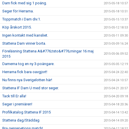
Dam fick med sig 1 poäng.
2015-05-18 10:57
Seger för Herrarna.
2015-05-18 10:51
Toppmatch i Dam div.1.
2015-05-15 13:37
Köp årskort 2015.
2015-05-12 18:53
Ingen kontakt med kansliet.
2015-05-11 09:30
Stattena Dam vinner borta.
2015-05-09 16:24
Föreläsning Stattena A&#776;tsto&#776;rningar 16 maj
2015-05-06 09:52
2015
Damerna tog en ny 3-poängare.
2015-05-05 12:19
Herrarna fick bara oavgjort!
2015-04-24 22:40
Nu finns nya Sverigelotten här!
2015-04-24 10:57
Stattena IF Dam U med stor seger.
2015-04-21 20:57
Tack till Er alla!
2015-04-20 09:18
Seger i premiären!
2015-04-18 20:36
Profilkatalog Stattena IF 2015
2015-04-14 13:42
Stattena dag/Städdag
2015-04-14 09:20
Bra genrepetions match!
2015-04-12 18:52