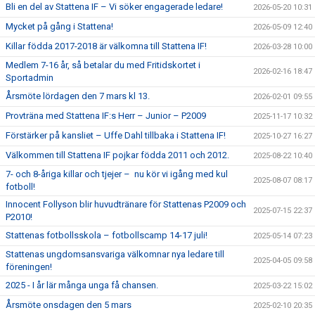
Bli en del av Stattena IF – Vi söker engagerade ledare!
2026-05-20 10:31
Mycket på gång i Stattena!
2026-05-09 12:40
Killar födda 2017-2018 är välkomna till Stattena IF!
2026-03-28 10:00
Medlem 7-16 år, så betalar du med Fritidskortet i
2026-02-16 18:47
Sportadmin
Årsmöte lördagen den 7 mars kl 13.
2026-02-01 09:55
Provträna med Stattena IF:s Herr – Junior – P2009
2025-11-17 10:32
Förstärker på kansliet – Uffe Dahl tillbaka i Stattena IF!
2025-10-27 16:27
Välkommen till Stattena IF pojkar födda 2011 och 2012.
2025-08-22 10:40
7- och 8-åriga killar och tjejer – nu kör vi igång med kul
2025-08-07 08:17
fotboll!
Innocent Follyson blir huvudtränare för Stattenas P2009 och
2025-07-15 22:37
P2010!
Stattenas fotbollsskola – fotbollscamp 14-17 juli!
2025-05-14 07:23
Stattenas ungdomsansvariga välkomnar nya ledare till
2025-04-05 09:58
föreningen!
2025 - I år lär många unga få chansen.
2025-03-22 15:02
Årsmöte onsdagen den 5 mars
2025-02-10 20:35