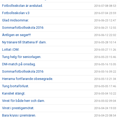
Fotbollsskolan är avslutad.
2016-07-08 08:53
Fotbollsskolan v.3
2016-07-04 23:59
Glad midsommar.
2016-06-23 12:47
Sommarfotbollsskola 2016
2016-06-21 12:55
Äntligen en seger!!!
2016-06-12 22:02
Ny tränare till Stattena IF dam.
2016-05-28 10:14
Lottat i DM.
2016-05-27 11:26
Tung helg för seniorlagen.
2016-05-23 15:46
DM-match på onsdag.
2016-05-16 15:05
Sommarfotbollsskola 2016
2016-05-16 09:22
Herrarna fortfarande obesegrade.
2016-05-13 21:34
Tung bortaförlust.
2016-05-05 17:46
Kansliet stängt.
2016-05-04 10:22
Vinst för både herr och dam.
2016-05-02 09:04
Vinst i prestigemötet.
2016-04-24 19:03
Bara kryss i premiären.
2016-04-23 08:54