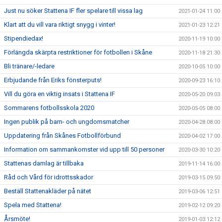
Just nu söker Stattena IF fler spelare till vissa lag
2021-01-24 11:00
Klart att du vill vara riktigt snygg i vinter!
2021-01-23 12:21
Stipendiedax!
2020-11-19 10:00
Förlängda skärpta restriktioner för fotbollen i Skåne
2020-11-18 21:30
Bli tränare/-ledare
2020-10-05 10:00
Erbjudande från Eriks fönsterputs!
2020-09-23 16:10
Vill du göra en viktig insats i Stattena IF
2020-05-20 09:03
Sommarens fotbollsskola 2020
2020-05-05 08:00
Ingen publik på barn- och ungdomsmatcher
2020-04-28 08:00
Uppdatering från Skånes Fotbollförbund
2020-04-02 17:00
Information om sammankomster vid upp till 50 personer
2020-03-30 10:20
Stattenas damlag är tillbaka
2019-11-14 16:00
Råd och Vård för idrottsskador
2019-03-15 09:50
Beställ Stattenakläder på nätet
2019-03-06 12:51
Spela med Stattena!
2019-02-12 09:20
Årsmöte!
2019-01-03 12:12