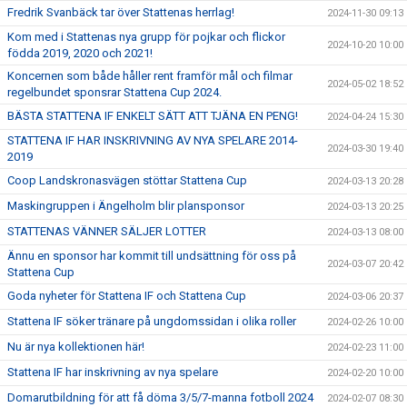
Fredrik Svanbäck tar över Stattenas herrlag!
2024-11-30 09:13
Kom med i Stattenas nya grupp för pojkar och flickor
2024-10-20 10:00
födda 2019, 2020 och 2021!
Koncernen som både håller rent framför mål och filmar
2024-05-02 18:52
regelbundet sponsrar Stattena Cup 2024.
BÄSTA STATTENA IF ENKELT SÄTT ATT TJÄNA EN PENG!
2024-04-24 15:30
STATTENA IF HAR INSKRIVNING AV NYA SPELARE 2014-
2024-03-30 19:40
2019
Coop Landskronasvägen stöttar Stattena Cup
2024-03-13 20:28
Maskingruppen i Ängelholm blir plansponsor
2024-03-13 20:25
STATTENAS VÄNNER SÄLJER LOTTER
2024-03-13 08:00
Ännu en sponsor har kommit till undsättning för oss på
2024-03-07 20:42
Stattena Cup
Goda nyheter för Stattena IF och Stattena Cup
2024-03-06 20:37
Stattena IF söker tränare på ungdomssidan i olika roller
2024-02-26 10:00
Nu är nya kollektionen här!
2024-02-23 11:00
Stattena IF har inskrivning av nya spelare
2024-02-20 10:00
Domarutbildning för att få döma 3/5/7-manna fotboll 2024
2024-02-07 08:30