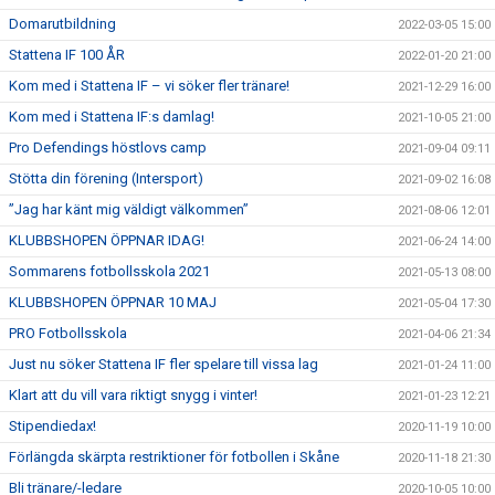
Domarutbildning
2022-03-05 15:00
Stattena IF 100 ÅR
2022-01-20 21:00
Kom med i Stattena IF – vi söker fler tränare!
2021-12-29 16:00
Kom med i Stattena IF:s damlag!
2021-10-05 21:00
Pro Defendings höstlovs camp
2021-09-04 09:11
Stötta din förening (Intersport)
2021-09-02 16:08
”Jag har känt mig väldigt välkommen”
2021-08-06 12:01
KLUBBSHOPEN ÖPPNAR IDAG!
2021-06-24 14:00
Sommarens fotbollsskola 2021
2021-05-13 08:00
KLUBBSHOPEN ÖPPNAR 10 MAJ
2021-05-04 17:30
PRO Fotbollsskola
2021-04-06 21:34
Just nu söker Stattena IF fler spelare till vissa lag
2021-01-24 11:00
Klart att du vill vara riktigt snygg i vinter!
2021-01-23 12:21
Stipendiedax!
2020-11-19 10:00
Förlängda skärpta restriktioner för fotbollen i Skåne
2020-11-18 21:30
Bli tränare/-ledare
2020-10-05 10:00