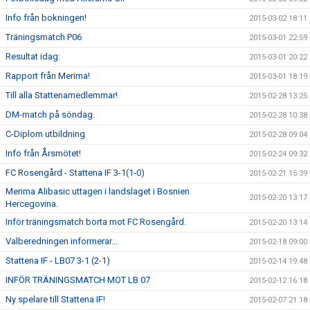
Info från bokningen!
2015-03-02 18:11
Träningsmatch P06
2015-03-01 22:59
Resultat idag:
2015-03-01 20:22
Rapport från Merima!
2015-03-01 18:19
Till alla Stattenamedlemmar!
2015-02-28 13:25
DM-match på söndag.
2015-02-28 10:38
C-Diplom utbildning
2015-02-28 09:04
Info från Årsmötet!
2015-02-24 09:32
FC Rosengård - Stattena IF 3-1(1-0)
2015-02-21 15:39
Merima Alibasic uttagen i landslaget i Bosnien
2015-02-20 13:17
Hercegovina.
Inför träningsmatch borta mot FC Rosengård.
2015-02-20 13:14
Valberedningen informerar...
2015-02-18 09:00
Stattena IF - LB07 3-1 (2-1)
2015-02-14 19:48
INFÖR TRÄNINGSMATCH MOT LB 07
2015-02-12 16:18
Ny spelare till Stattena IF!
2015-02-07 21:18