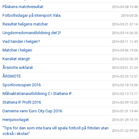
Påskens matchresultat:
2016-03-28 15:48
Fotbollsdagar på Intersport Väla.
2016-03-26
Resultat helgens matcher.
2016-03-21 07:14
Ungdomsdomarutbildning del 2!
2016-03-14 06:50
Vad händer i helgen?
2016-03-11 11:49
Matcher i helgen:
2016-03-06 19:06
Kansliet stängt!
2016-03-02 06:59
Årsmöte avklarat.
2016-03-01 21:59
ÅRSMÖTE
2016-02-25 12:57
Sportlovscupen 2016
2016-02-18 10:06
Målvaktstränarutbildning C i Stattena IF.
2016-02-13 15:17
Stattena IF Profil 2016
2016-02-09 10:20
Damerna vann Euro City Cup 2016
2016-01-31 19:44
Herrjuniorlaget
2016-01-29 10:14
"Tips för den som inte bara vill spela fotboll på fritiden utan
2016-01-22 09:55
också i skolan"