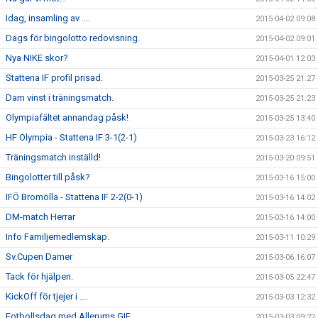
Idag, insamling av ....
2015-04-02 09:08
Dags för bingolotto redovisning.
2015-04-02 09:01
Nya NIKE skor?
2015-04-01 12:03
Stattena IF profil prisad.
2015-03-25 21:27
Dam vinst i träningsmatch.
2015-03-25 21:23
Olympiafältet annandag påsk!
2015-03-25 13:40
HF Olympia - Stattena IF 3-1(2-1)
2015-03-23 16:12
Träningsmatch inställd!
2015-03-20 09:51
Bingolotter till påsk?
2015-03-16 15:00
IFÖ Bromölla - Stattena IF 2-2(0-1)
2015-03-16 14:02
DM-match Herrar
2015-03-16 14:00
Info Familjemedlemskap.
2015-03-11 10:29
Sv.Cupen Damer
2015-03-06 16:07
Tack för hjälpen.
2015-03-05 22:47
KickOff för tjejer i ....
2015-03-03 12:32
Fotbollsdag med Allerums GIF
2015-03-03 09:22