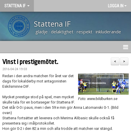
STATTENA IF
LOGGA IN
Stattena IF
glädje · delaktighet · respekt · inkluderande
HEM
Vinst i prestigemötet.
<
>
2016-04-24 19:03
NYHETER
Redan i den andra matchen för året var det
dags för lokalderby mot antagonisten
TRÄNARUTBILDNING SVFF D
Eskilsminne DIF.
Mycket prestige stod på spel, men mycket
OM KLUBBEN
Foto: www.bildburken.se
skulle tala för en bortaseger för Stattena IF.
Det står 0-0 i paus, men i den 59:e min gör Anna Latomanski 0-1. (Bild
KALENDER
ovan)
Stattena fortsätter att leverera och Merima Alibasic skulle också få
presentera sig i målprotokollet.
VÅRA LAG
Hon gör 0-2 i den 82:a min och alla trodde att matchen var stängd.