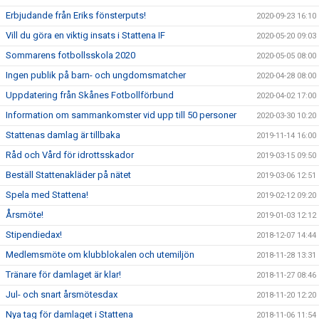
Erbjudande från Eriks fönsterputs!
2020-09-23 16:10
Vill du göra en viktig insats i Stattena IF
2020-05-20 09:03
Sommarens fotbollsskola 2020
2020-05-05 08:00
Ingen publik på barn- och ungdomsmatcher
2020-04-28 08:00
Uppdatering från Skånes Fotbollförbund
2020-04-02 17:00
Information om sammankomster vid upp till 50 personer
2020-03-30 10:20
Stattenas damlag är tillbaka
2019-11-14 16:00
Råd och Vård för idrottsskador
2019-03-15 09:50
Beställ Stattenakläder på nätet
2019-03-06 12:51
Spela med Stattena!
2019-02-12 09:20
Årsmöte!
2019-01-03 12:12
Stipendiedax!
2018-12-07 14:44
Medlemsmöte om klubblokalen och utemiljön
2018-11-28 13:31
Tränare för damlaget är klar!
2018-11-27 08:46
Jul- och snart årsmötesdax
2018-11-20 12:20
Nya tag för damlaget i Stattena
2018-11-06 11:54