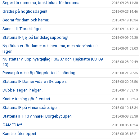
Seger för damerna, brakförlust för herrarna.
2015-09-28 11:30
Grattis på högtidsdagen!
2015-09-23 14:46
Segrar för dam och herrar.
2015-09-19 18:34
Sanna till Tipselitläger!
2015-09-14 12:13
Stattena IF tjej på landslagsuppdrag!
2015-09-09 09:30
Ny förluster för damer och herrarna, men storvinster i u-
2015-08-31 09:03
lagen.
Nu startar vi upp nya tjejlag F06/07 och Tjejknatte (08, 09,
2015-08-28 09:49
10)
Passa på och köp Bingolotter till söndag.
2015-08-21 20:35
Stattena IF Damer vidare i Sv. cupen.
2015-08-20 06:56
Dubbel seger i helgen.
2015-08-17 09:19
Knatte träning gör återstart.
2015-08-11 08:53
Stattena IF på vinnarspåret igen.
2015-08-10 13:34
Stattena IF F10 vinnare i Borgebycupen
2015-08-08 23:38
GAMEDAY!
2015-08-05 13:54
Kansliet åter öppet.
2015-08-03 15:21