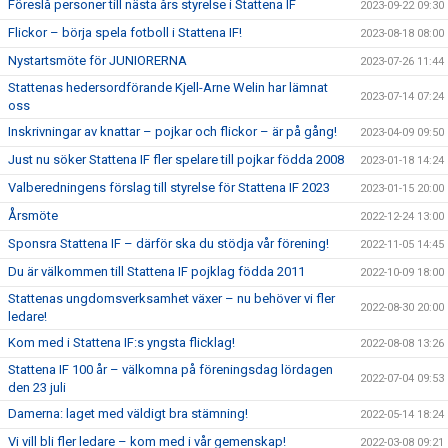
Föreslå personer till nästa års styrelse i Stattena IF
2023-09-22 09:30
Flickor – börja spela fotboll i Stattena IF!
2023-08-18 08:00
Nystartsmöte för JUNIORERNA
2023-07-26 11:44
Stattenas hedersordförande Kjell-Arne Welin har lämnat
2023-07-14 07:24
oss
Inskrivningar av knattar – pojkar och flickor – är på gång!
2023-04-09 09:50
Just nu söker Stattena IF fler spelare till pojkar födda 2008
2023-01-18 14:24
Valberedningens förslag till styrelse för Stattena IF 2023
2023-01-15 20:00
Årsmöte
2022-12-24 13:00
Sponsra Stattena IF – därför ska du stödja vår förening!
2022-11-05 14:45
Du är välkommen till Stattena IF pojklag födda 2011
2022-10-09 18:00
Stattenas ungdomsverksamhet växer – nu behöver vi fler
2022-08-30 20:00
ledare!
Kom med i Stattena IF:s yngsta flicklag!
2022-08-08 13:26
Stattena IF 100 år – välkomna på föreningsdag lördagen
2022-07-04 09:53
den 23 juli
Damerna: laget med väldigt bra stämning!
2022-05-14 18:24
Vi vill bli fler ledare – kom med i vår gemenskap!
2022-03-08 09:21