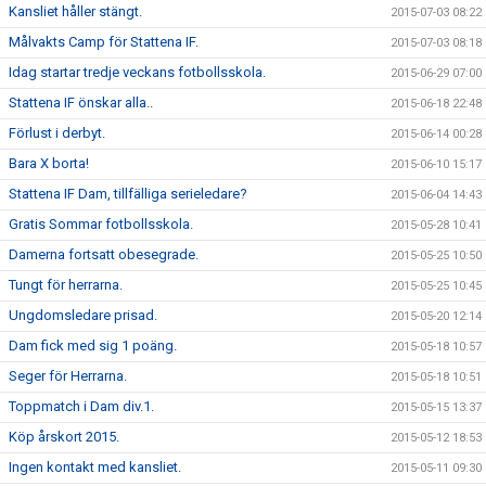
Kansliet håller stängt.
2015-07-03 08:22
Målvakts Camp för Stattena IF.
2015-07-03 08:18
Idag startar tredje veckans fotbollsskola.
2015-06-29 07:00
Stattena IF önskar alla..
2015-06-18 22:48
Förlust i derbyt.
2015-06-14 00:28
Bara X borta!
2015-06-10 15:17
Stattena IF Dam, tillfälliga serieledare?
2015-06-04 14:43
Gratis Sommar fotbollsskola.
2015-05-28 10:41
Damerna fortsatt obesegrade.
2015-05-25 10:50
Tungt för herrarna.
2015-05-25 10:45
Ungdomsledare prisad.
2015-05-20 12:14
Dam fick med sig 1 poäng.
2015-05-18 10:57
Seger för Herrarna.
2015-05-18 10:51
Toppmatch i Dam div.1.
2015-05-15 13:37
Köp årskort 2015.
2015-05-12 18:53
Ingen kontakt med kansliet.
2015-05-11 09:30