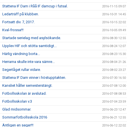
Stattena IF Dam i Råå IF damcup i futsal.
2016-11-15 09:07
Ledarträff på klubben.
2016-10-31 14:45
Fortsatt div. 7, 2017.
2016-10-15 22:02
Kval-frossa!!!
2016-10-05 09:49
Startade serielag med asylsökande.
2016-08-30 12:55
Upplev HIF och stötta samtidigt...
2016-08-24 12:07
Härlig vändning borta...
2016-08-23 15:30
Herrarna skulle inte vara sämre...
2016-08-04 21:26
Segertåget rullar vidare.
2016-08-02 23:27
Stattena IF Dam vinner i höstupptakten.
2016-07-30 16:50
Kansliet håller semesterstängt.
2016-07-08 12:00
Fotbollsskolan är avslutad.
2016-07-08 08:53
Fotbollsskolan v.3
2016-07-04 23:59
Glad midsommar.
2016-06-23 12:47
Sommarfotbollsskola 2016
2016-06-21 12:55
Äntligen en seger!!!
2016-06-12 22:02