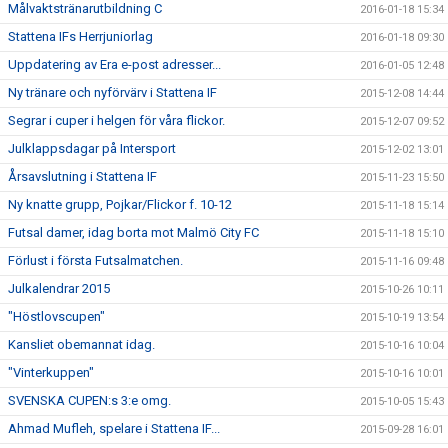
Målvaktstränarutbildning C
2016-01-18 15:34
Stattena IFs Herrjuniorlag
2016-01-18 09:30
Uppdatering av Era e-post adresser...
2016-01-05 12:48
Ny tränare och nyförvärv i Stattena IF
2015-12-08 14:44
Segrar i cuper i helgen för våra flickor.
2015-12-07 09:52
Julklappsdagar på Intersport
2015-12-02 13:01
Årsavslutning i Stattena IF
2015-11-23 15:50
Ny knatte grupp, Pojkar/Flickor f. 10-12
2015-11-18 15:14
Futsal damer, idag borta mot Malmö City FC
2015-11-18 15:10
Förlust i första Futsalmatchen.
2015-11-16 09:48
Julkalendrar 2015
2015-10-26 10:11
"Höstlovscupen"
2015-10-19 13:54
Kansliet obemannat idag.
2015-10-16 10:04
"Vinterkuppen"
2015-10-16 10:01
SVENSKA CUPEN:s 3:e omg.
2015-10-05 15:43
Ahmad Mufleh, spelare i Stattena IF...
2015-09-28 16:01