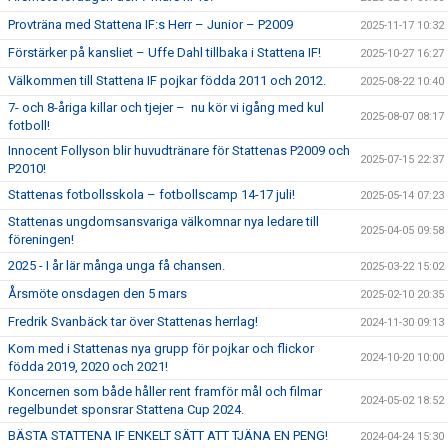
Provträna med Stattena IF:s Herr – Junior – P2009
2025-11-17 10:32
Förstärker på kansliet – Uffe Dahl tillbaka i Stattena IF!
2025-10-27 16:27
Välkommen till Stattena IF pojkar födda 2011 och 2012.
2025-08-22 10:40
7- och 8-åriga killar och tjejer – nu kör vi igång med kul
2025-08-07 08:17
fotboll!
Innocent Follyson blir huvudtränare för Stattenas P2009 och
2025-07-15 22:37
P2010!
Stattenas fotbollsskola – fotbollscamp 14-17 juli!
2025-05-14 07:23
Stattenas ungdomsansvariga välkomnar nya ledare till
2025-04-05 09:58
föreningen!
2025 - I år lär många unga få chansen.
2025-03-22 15:02
Årsmöte onsdagen den 5 mars
2025-02-10 20:35
Fredrik Svanbäck tar över Stattenas herrlag!
2024-11-30 09:13
Kom med i Stattenas nya grupp för pojkar och flickor
2024-10-20 10:00
födda 2019, 2020 och 2021!
Koncernen som både håller rent framför mål och filmar
2024-05-02 18:52
regelbundet sponsrar Stattena Cup 2024.
BÄSTA STATTENA IF ENKELT SÄTT ATT TJÄNA EN PENG!
2024-04-24 15:30