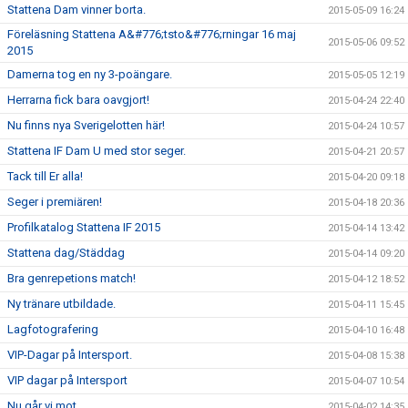
Stattena Dam vinner borta.
2015-05-09 16:24
Föreläsning Stattena A&#776;tsto&#776;rningar 16 maj
2015-05-06 09:52
2015
Damerna tog en ny 3-poängare.
2015-05-05 12:19
Herrarna fick bara oavgjort!
2015-04-24 22:40
Nu finns nya Sverigelotten här!
2015-04-24 10:57
Stattena IF Dam U med stor seger.
2015-04-21 20:57
Tack till Er alla!
2015-04-20 09:18
Seger i premiären!
2015-04-18 20:36
Profilkatalog Stattena IF 2015
2015-04-14 13:42
Stattena dag/Städdag
2015-04-14 09:20
Bra genrepetions match!
2015-04-12 18:52
Ny tränare utbildade.
2015-04-11 15:45
Lagfotografering
2015-04-10 16:48
VIP-Dagar på Intersport.
2015-04-08 15:38
VIP dagar på Intersport
2015-04-07 10:54
Nu går vi mot...
2015-04-02 14:35