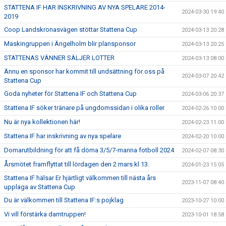
STATTENA IF HAR INSKRIVNING AV NYA SPELARE 2014-
2024-03-30 19:40
2019
Coop Landskronasvägen stöttar Stattena Cup
2024-03-13 20:28
Maskingruppen i Ängelholm blir plansponsor
2024-03-13 20:25
STATTENAS VÄNNER SÄLJER LOTTER
2024-03-13 08:00
Ännu en sponsor har kommit till undsättning för oss på
2024-03-07 20:42
Stattena Cup
Goda nyheter för Stattena IF och Stattena Cup
2024-03-06 20:37
Stattena IF söker tränare på ungdomssidan i olika roller
2024-02-26 10:00
Nu är nya kollektionen här!
2024-02-23 11:00
Stattena IF har inskrivning av nya spelare
2024-02-20 10:00
Domarutbildning för att få döma 3/5/7-manna fotboll 2024
2024-02-07 08:30
Årsmötet framflyttat till lördagen den 2 mars kl 13.
2024-01-23 15:05
Stattena IF hälsar Er hjärtligt välkommen till nästa års
2023-11-07 08:40
upplaga av Stattena Cup
Du är välkommen till Stattena IF:s pojklag
2023-10-27 10:00
Vi vill förstärka damtruppen!
2023-10-01 18:58