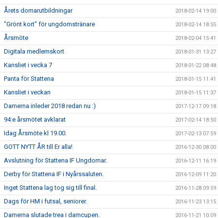
Årets domarutbildningar
2018-02-14 19:00
"Grönt kort" för ungdomstränare
2018-02-14 18:55
Årsmöte
2018-02-04 15:41
Digitala medlemskort
2018-01-31 13:27
Kansliet i vecka 7
2018-01-22 08:48
Panta för Stattena
2018-01-15 11:41
Kansliet i veckan
2018-01-15 11:37
Damerna inleder 2018 redan nu :)
2017-12-17 09:18
94:e årsmötet avklarat
2017-02-14 18:50
Idag Årsmöte kl 19.00.
2017-02-13 07:59
GOTT NYTT ÅR till Er alla!
2016-12-30 08:00
Avslutning för Stattena IF Ungdomar.
2016-12-11 16:19
Derby för Stattena IF i Nyårssaluten.
2016-12-09 11:20
Inget Stattena lag tog sig till final.
2016-11-28 09:59
Dags för HM i futsal, seniorer.
2016-11-23 13:15
Damerna slutade trea i damcupen.
2016-11-21 10:09