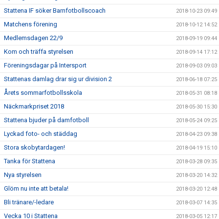
Stattena IF söker Barnfotbollscoach
2018-10-23 09:49
Matchens förening
2018-10-12 14:52
Medlemsdagen 22/9
2018-09-19 09:44
Kom och träffa styrelsen
2018-09-14 17:12
Föreningsdagar på Intersport
2018-09-03 09:03
Stattenas damlag drar sig ur division 2
2018-06-18 07:25
Årets sommarfotbollsskola
2018-05-31 08:18
Näckmarkpriset 2018
2018-05-30 15:30
Stattena bjuder på damfotboll
2018-05-24 09:25
Lyckad foto- och städdag
2018-04-23 09:38
Stora skobytardagen!
2018-04-19 15:10
Tanka för Stattena
2018-03-28 09:35
Nya styrelsen
2018-03-20 14:32
Glöm nu inte att betala!
2018-03-20 12:48
Bli tränare/-ledare
2018-03-07 14:35
Vecka 10 i Stattena
2018-03-05 12:17