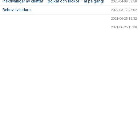
Inskrivningar av knattar – pojkar och flickor – är på gång!
2023-04-09 09:50
KONTAKT
Behov av ledare
2022-03-17 23:02
2021-06-25 15:32
2021-06-25 15:30