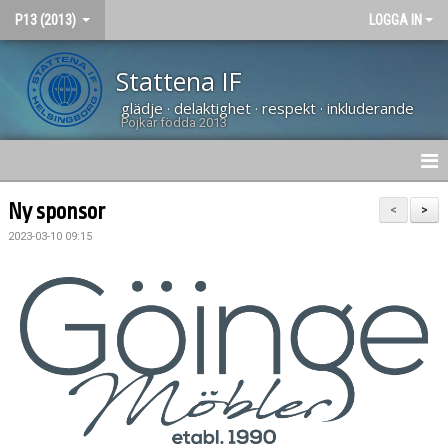
P13 (2013)
LOGGA IN
Stattena IF
glädje · delaktighet · respekt · inkluderande
Pojkar födda 2013
HEM
Ny sponsor
<
>
2023-03-10 09:15
NYHETER
DOKUMENT
BILDGALLERI
KONTAKT
KALENDER