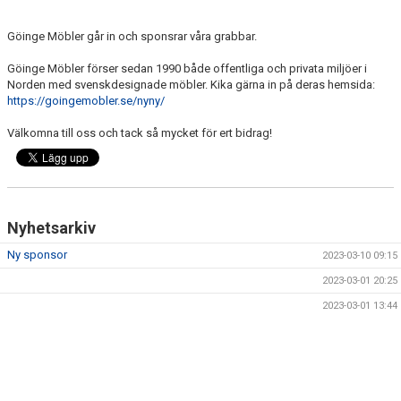
TRUPPEN
Göinge Möbler går in och sponsrar våra grabbar.
MATCHER
Göinge Möbler förser sedan 1990 både offentliga och privata miljöer i
Norden med svenskdesignade möbler. Kika gärna in på deras hemsida:
https://goingemobler.se/nyny/
Välkomna till oss och tack så mycket för ert bidrag!
Nyhetsarkiv
Ny sponsor
2023-03-10 09:15
2023-03-01 20:25
2023-03-01 13:44