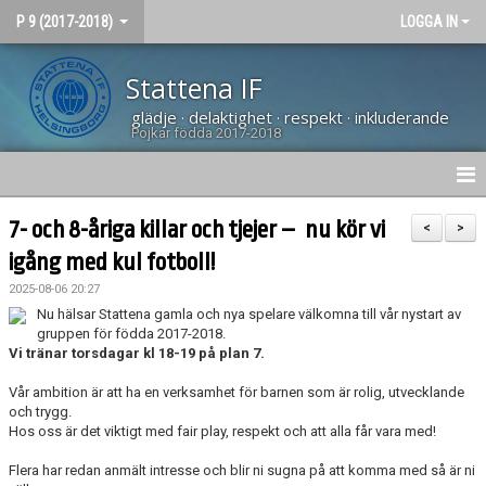
P 9 (2017-2018)
LOGGA IN
Stattena IF
glädje · delaktighet · respekt · inkluderande
Pojkar födda 2017-2018
HEM
7- och 8-åriga killar och tjejer – nu kör vi
<
>
igång med kul fotboll!
NYHETER
2025-08-06 20:27
DOKUMENT
Nu hälsar Stattena gamla och nya spelare välkomna till vår nystart av
gruppen för födda 2017-2018.
Vi tränar torsdagar kl 18-19 på plan 7.
BILDGALLERI
Vår ambition är att ha en verksamhet för barnen som är rolig, utvecklande
KONTAKT
och trygg.
Hos oss är det viktigt med fair play, respekt och att alla får vara med!
TRUPPEN
Flera har redan anmält intresse och blir ni sugna på att komma med så är ni