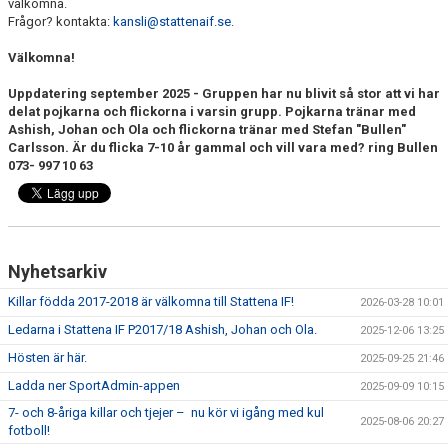
välkomna.
KALENDER
Frågor? kontakta:
kansli@stattenaif.se
.
Välkomna!
Uppdatering september 2025 - Gruppen har nu blivit så stor att vi har
delat pojkarna och flickorna i varsin grupp. Pojkarna tränar med
Ashish, Johan och Ola och flickorna tränar med Stefan "Bullen"
Carlsson. Är du flicka 7-10 år gammal och vill vara med? ring Bullen
073- 997 10 63
Nyhetsarkiv
Killar födda 2017-2018 är välkomna till Stattena IF!
2026-03-28 10:01
Ledarna i Stattena IF P2017/18 Ashish, Johan och Ola.
2025-12-06 13:25
Hösten är här.
2025-09-25 21:46
Ladda ner SportAdmin-appen
2025-09-09 10:15
7- och 8-åriga killar och tjejer – nu kör vi igång med kul
2025-08-06 20:27
fotboll!