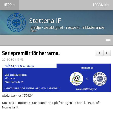
HERR
LOGGA IN
Stattena IF
glädje · delaktighet · respekt · inkluderande
Herr
NYHETER
Seriepremiär för herrarna.
<
>
2015-04-23 13:59
HEM
KALENDER
TRUPPEN
BILDGALLERI
Matchbanner 150424
Stattena IF möter FC Canarias borta på fredagen 24 april kl 19:30 på
DOKUMENT
Norrvalla IP.