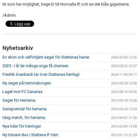
KONTAKT
Ni som har möjlighet, bege Er till Norrvalla IP, och se det blåa giganterna.
/Admin
MATCHER
Nyhetsarkiv
En skön och välförtjänt seger för Stattenas herrar.
2026-05-09 12:55
2025 - I år lär många unga få chansen.
2025-03-22 15:07
Fredrik Svanbäck tar över Stattenas herrlag!
2024-11-30 09:11
Ny seger på hemmaborgen.
2016-05-28 12:00
Laget mot FC Canarias
2015-08-14 09:50
Seger för Herrarna.
2015-05-18 10:06
Seriepremiär för herrarna.
2015-04-23 13:59
Idag match, för herrarna.
2015-04-07 11:26
Nya tider för träningar.
2015-02-09 14:38
Ny tränare duo i Stattena IF Herr.
2015-01-10 21:33