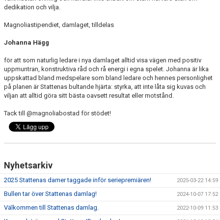
dedikation och vilja.
Magnoliastipendiet, damlaget, tilldelas
Johanna Hägg
för att som naturlig ledare i nya damlaget alltid visa vägen med positiv
uppmuntran, konstruktiva råd och rå energi i egna spelet. Johanna är lika
uppskattad bland medspelare som bland ledare och hennes personlighet
på planen är Stattenas bultande hjärta: styrka, att inte låta sig kuvas och
viljan att alltid göra sitt bästa oavsett resultat eller motstånd.
Tack till @magnoliabostad för stödet!
Nyhetsarkiv
2025 Stattenas damer taggade inför seriepremiären!
2025-03-22 14:59
Bullen tar över Stattenas damlag!
2024-10-07 17:52
Välkommen till Stattenas damlag.
2022-10-09 11:53