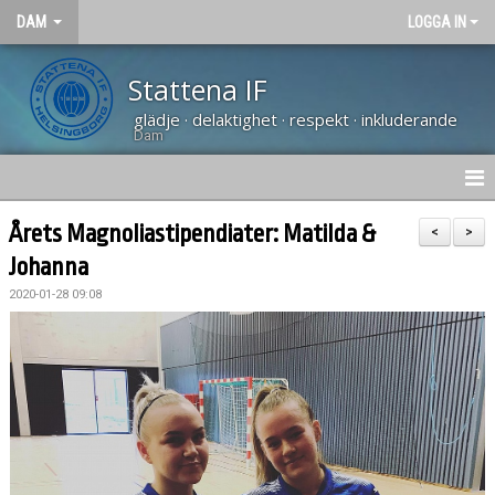
DAM
LOGGA IN
Stattena IF
glädje · delaktighet · respekt · inkluderande
Dam
HEM
Årets Magnoliastipendiater: Matilda &
<
>
Johanna
NYHETER
2020-01-28 09:08
KALENDER
TRUPPEN
KONTAKT
MATCHER