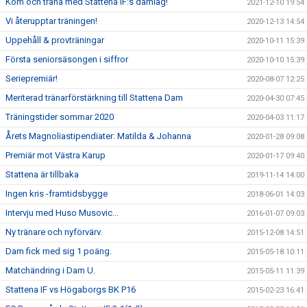
Kom och träna med Stattena IF:s damlag!
2021-12-10 19:54
Vi återupptar träningen!
2020-12-13 14:54
Uppehåll & provträningar
2020-10-11 15:39
Första seniorsäsongen i siffror
2020-10-10 15:39
Seriepremiär!
2020-08-07 12:25
Meriterad tränarförstärkning till Stattena Dam
2020-04-30 07:45
Träningstider sommar 2020
2020-04-03 11:17
Årets Magnoliastipendiater: Matilda & Johanna
2020-01-28 09:08
Premiär mot Västra Karup
2020-01-17 09:40
Stattena är tillbaka
2019-11-14 14:00
Ingen kris -framtidsbygge
2018-06-01 14:03
Intervju med Huso Musovic...
2016-01-07 09:03
Ny tränare och nyförvärv.
2015-12-08 14:51
Dam fick med sig 1 poäng.
2015-05-18 10:11
Matchändring i Dam U.
2015-05-11 11:39
Stattena IF vs Högaborgs BK P16
2015-02-23 16:41