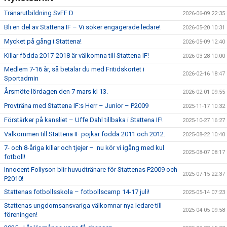
Tränarutbildning SvFF D
2026-06-09 22:35
Bli en del av Stattena IF – Vi söker engagerade ledare!
2026-05-20 10:31
Mycket på gång i Stattena!
2026-05-09 12:40
Killar födda 2017-2018 är välkomna till Stattena IF!
2026-03-28 10:00
Medlem 7-16 år, så betalar du med Fritidskortet i
2026-02-16 18:47
Sportadmin
Årsmöte lördagen den 7 mars kl 13.
2026-02-01 09:55
Provträna med Stattena IF:s Herr – Junior – P2009
2025-11-17 10:32
Förstärker på kansliet – Uffe Dahl tillbaka i Stattena IF!
2025-10-27 16:27
Välkommen till Stattena IF pojkar födda 2011 och 2012.
2025-08-22 10:40
7- och 8-åriga killar och tjejer – nu kör vi igång med kul
2025-08-07 08:17
fotboll!
Innocent Follyson blir huvudtränare för Stattenas P2009 och
2025-07-15 22:37
P2010!
Stattenas fotbollsskola – fotbollscamp 14-17 juli!
2025-05-14 07:23
Stattenas ungdomsansvariga välkomnar nya ledare till
2025-04-05 09:58
föreningen!