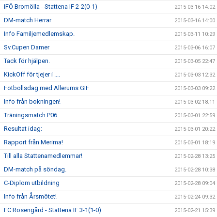
IFÖ Bromölla - Stattena IF 2-2(0-1)
2015-03-16 14:02
DM-match Herrar
2015-03-16 14:00
Info Familjemedlemskap.
2015-03-11 10:29
Sv.Cupen Damer
2015-03-06 16:07
Tack för hjälpen.
2015-03-05 22:47
KickOff för tjejer i ....
2015-03-03 12:32
Fotbollsdag med Allerums GIF
2015-03-03 09:22
Info från bokningen!
2015-03-02 18:11
Träningsmatch P06
2015-03-01 22:59
Resultat idag:
2015-03-01 20:22
Rapport från Merima!
2015-03-01 18:19
Till alla Stattenamedlemmar!
2015-02-28 13:25
DM-match på söndag.
2015-02-28 10:38
C-Diplom utbildning
2015-02-28 09:04
Info från Årsmötet!
2015-02-24 09:32
FC Rosengård - Stattena IF 3-1(1-0)
2015-02-21 15:39