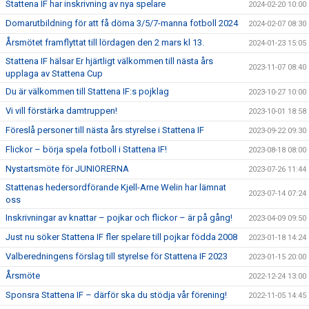
Stattena IF har inskrivning av nya spelare
2024-02-20 10:00
Domarutbildning för att få döma 3/5/7-manna fotboll 2024
2024-02-07 08:30
Årsmötet framflyttat till lördagen den 2 mars kl 13.
2024-01-23 15:05
Stattena IF hälsar Er hjärtligt välkommen till nästa års
2023-11-07 08:40
upplaga av Stattena Cup
Du är välkommen till Stattena IF:s pojklag
2023-10-27 10:00
Vi vill förstärka damtruppen!
2023-10-01 18:58
Föreslå personer till nästa års styrelse i Stattena IF
2023-09-22 09:30
Flickor – börja spela fotboll i Stattena IF!
2023-08-18 08:00
Nystartsmöte för JUNIORERNA
2023-07-26 11:44
Stattenas hedersordförande Kjell-Arne Welin har lämnat
2023-07-14 07:24
oss
Inskrivningar av knattar – pojkar och flickor – är på gång!
2023-04-09 09:50
Just nu söker Stattena IF fler spelare till pojkar födda 2008
2023-01-18 14:24
Valberedningens förslag till styrelse för Stattena IF 2023
2023-01-15 20:00
Årsmöte
2022-12-24 13:00
Sponsra Stattena IF – därför ska du stödja vår förening!
2022-11-05 14:45