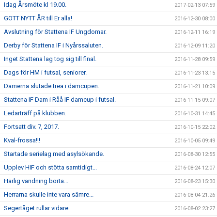
Idag Årsmöte kl 19.00.
2017-02-13 07:59
GOTT NYTT ÅR till Er alla!
2016-12-30 08:00
Avslutning för Stattena IF Ungdomar.
2016-12-11 16:19
Derby för Stattena IF i Nyårssaluten.
2016-12-09 11:20
Inget Stattena lag tog sig till final.
2016-11-28 09:59
Dags för HM i futsal, seniorer.
2016-11-23 13:15
Damerna slutade trea i damcupen.
2016-11-21 10:09
Stattena IF Dam i Råå IF damcup i futsal.
2016-11-15 09:07
Ledarträff på klubben.
2016-10-31 14:45
Fortsatt div. 7, 2017.
2016-10-15 22:02
Kval-frossa!!!
2016-10-05 09:49
Startade serielag med asylsökande.
2016-08-30 12:55
Upplev HIF och stötta samtidigt...
2016-08-24 12:07
Härlig vändning borta...
2016-08-23 15:30
Herrarna skulle inte vara sämre...
2016-08-04 21:26
Segertåget rullar vidare.
2016-08-02 23:27