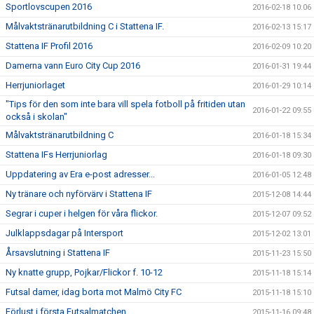
Sportlovscupen 2016
2016-02-18 10:06
Målvaktstränarutbildning C i Stattena IF.
2016-02-13 15:17
Stattena IF Profil 2016
2016-02-09 10:20
Damerna vann Euro City Cup 2016
2016-01-31 19:44
Herrjuniorlaget
2016-01-29 10:14
"Tips för den som inte bara vill spela fotboll på fritiden utan
2016-01-22 09:55
också i skolan"
Målvaktstränarutbildning C
2016-01-18 15:34
Stattena IFs Herrjuniorlag
2016-01-18 09:30
Uppdatering av Era e-post adresser...
2016-01-05 12:48
Ny tränare och nyförvärv i Stattena IF
2015-12-08 14:44
Segrar i cuper i helgen för våra flickor.
2015-12-07 09:52
Julklappsdagar på Intersport
2015-12-02 13:01
Årsavslutning i Stattena IF
2015-11-23 15:50
Ny knatte grupp, Pojkar/Flickor f. 10-12
2015-11-18 15:14
Futsal damer, idag borta mot Malmö City FC
2015-11-18 15:10
Förlust i första Futsalmatchen.
2015-11-16 09:48