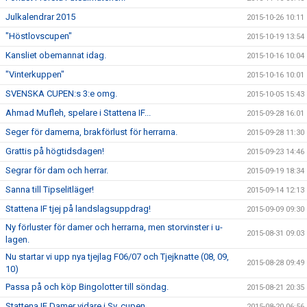
Julkalendrar 2015
2015-10-26 10:11
"Höstlovscupen"
2015-10-19 13:54
Kansliet obemannat idag.
2015-10-16 10:04
"Vinterkuppen"
2015-10-16 10:01
SVENSKA CUPEN:s 3:e omg.
2015-10-05 15:43
Ahmad Mufleh, spelare i Stattena IF...
2015-09-28 16:01
Seger för damerna, brakförlust för herrarna.
2015-09-28 11:30
Grattis på högtidsdagen!
2015-09-23 14:46
Segrar för dam och herrar.
2015-09-19 18:34
Sanna till Tipselitläger!
2015-09-14 12:13
Stattena IF tjej på landslagsuppdrag!
2015-09-09 09:30
Ny förluster för damer och herrarna, men storvinster i u-
2015-08-31 09:03
lagen.
Nu startar vi upp nya tjejlag F06/07 och Tjejknatte (08, 09,
2015-08-28 09:49
10)
Passa på och köp Bingolotter till söndag.
2015-08-21 20:35
Stattena IF Damer vidare i Sv. cupen.
2015-08-20 06:56