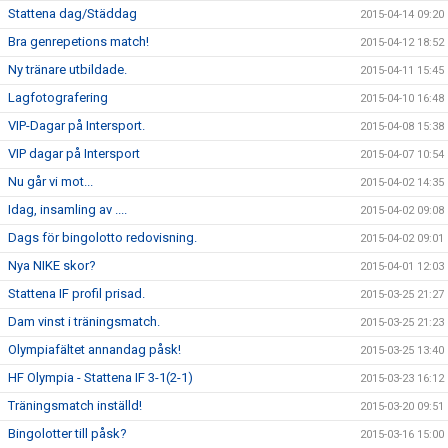
Stattena dag/Städdag
2015-04-14 09:20
Bra genrepetions match!
2015-04-12 18:52
Ny tränare utbildade.
2015-04-11 15:45
Lagfotografering
2015-04-10 16:48
VIP-Dagar på Intersport.
2015-04-08 15:38
VIP dagar på Intersport
2015-04-07 10:54
Nu går vi mot...
2015-04-02 14:35
Idag, insamling av ....
2015-04-02 09:08
Dags för bingolotto redovisning.
2015-04-02 09:01
Nya NIKE skor?
2015-04-01 12:03
Stattena IF profil prisad.
2015-03-25 21:27
Dam vinst i träningsmatch.
2015-03-25 21:23
Olympiafältet annandag påsk!
2015-03-25 13:40
HF Olympia - Stattena IF 3-1(2-1)
2015-03-23 16:12
Träningsmatch inställd!
2015-03-20 09:51
Bingolotter till påsk?
2015-03-16 15:00