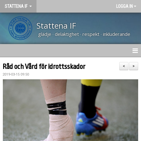
STATTENA IF
LOGGA IN
Stattena IF
glädje · delaktighet · respekt · inkluderande
HEM
Råd och Vård för idrottsskador
<
>
2019-03-15 09:50
NYHETER
TRÄNARUTBILDNING SVFF D
OM KLUBBEN
KALENDER
VÅRA LAG