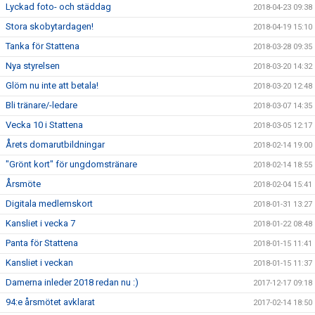
Lyckad foto- och städdag
2018-04-23 09:38
Stora skobytardagen!
2018-04-19 15:10
Tanka för Stattena
2018-03-28 09:35
Nya styrelsen
2018-03-20 14:32
Glöm nu inte att betala!
2018-03-20 12:48
Bli tränare/-ledare
2018-03-07 14:35
Vecka 10 i Stattena
2018-03-05 12:17
Årets domarutbildningar
2018-02-14 19:00
"Grönt kort" för ungdomstränare
2018-02-14 18:55
Årsmöte
2018-02-04 15:41
Digitala medlemskort
2018-01-31 13:27
Kansliet i vecka 7
2018-01-22 08:48
Panta för Stattena
2018-01-15 11:41
Kansliet i veckan
2018-01-15 11:37
Damerna inleder 2018 redan nu :)
2017-12-17 09:18
94:e årsmötet avklarat
2017-02-14 18:50