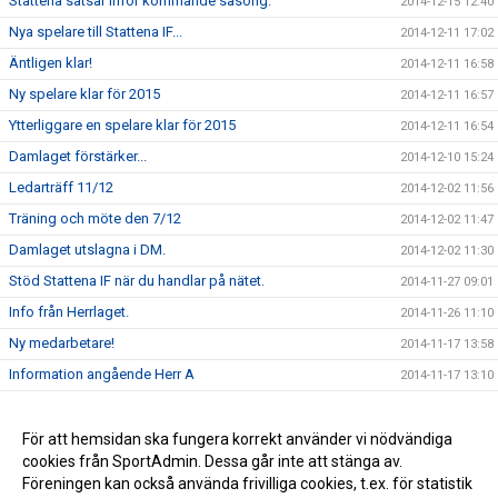
Stattena satsar inför kommande säsong.
2014-12-15 12:40
Nya spelare till Stattena IF...
2014-12-11 17:02
Äntligen klar!
2014-12-11 16:58
Ny spelare klar för 2015
2014-12-11 16:57
Ytterliggare en spelare klar för 2015
2014-12-11 16:54
Damlaget förstärker...
2014-12-10 15:24
Ledarträff 11/12
2014-12-02 11:56
Träning och möte den 7/12
2014-12-02 11:47
Damlaget utslagna i DM.
2014-12-02 11:30
Stöd Stattena IF när du handlar på nätet.
2014-11-27 09:01
Info från Herrlaget.
2014-11-26 11:10
Ny medarbetare!
2014-11-17 13:58
Information angående Herr A
2014-11-17 13:10
Tack för ert stöd
2014-11-17 13:00
Stöd Stattena IF:s ungdomar genom Svenska Spel
För att hemsidan ska fungera korrekt använder vi nödvändiga
2014-02-03 08:30
cookies från SportAdmin. Dessa går inte att stänga av.
Stattena IF på väg mot toppen
2014-01-01 08:54
Föreningen kan också använda frivilliga cookies, t.ex. för statistik