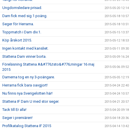
Ungdomsledare prisad.
2015-05-20 12:14
Dam fick med sig 1 poäng.
2015-05-18 10:57
Seger för Herrarna.
2015-05-18 10:51
Toppmatch i Dam div.1.
2015-05-15 13:37
Köp årskort 2015.
2015-05-12 18:53
Ingen kontakt med kansliet.
2015-05-11 09:30
Stattena Dam vinner borta.
2015-05-09 16:24
Föreläsning Stattena A&#776;tsto&#776;rningar 16 maj
2015-05-06 09:52
2015
Damerna tog en ny 3-poängare.
2015-05-05 12:19
Herrarna fick bara oavgjort!
2015-04-24 22:40
Nu finns nya Sverigelotten här!
2015-04-24 10:57
Stattena IF Dam U med stor seger.
2015-04-21 20:57
Tack till Er alla!
2015-04-20 09:18
Seger i premiären!
2015-04-18 20:36
Profilkatalog Stattena IF 2015
2015-04-14 13:42