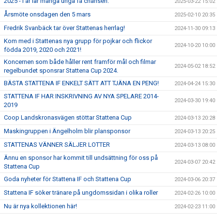
2025 - I år lär många unga få chansen.
2025-03-22 15:02
Årsmöte onsdagen den 5 mars
2025-02-10 20:35
Fredrik Svanbäck tar över Stattenas herrlag!
2024-11-30 09:13
Kom med i Stattenas nya grupp för pojkar och flickor
2024-10-20 10:00
födda 2019, 2020 och 2021!
Koncernen som både håller rent framför mål och filmar
2024-05-02 18:52
regelbundet sponsrar Stattena Cup 2024.
BÄSTA STATTENA IF ENKELT SÄTT ATT TJÄNA EN PENG!
2024-04-24 15:30
STATTENA IF HAR INSKRIVNING AV NYA SPELARE 2014-
2024-03-30 19:40
2019
Coop Landskronasvägen stöttar Stattena Cup
2024-03-13 20:28
Maskingruppen i Ängelholm blir plansponsor
2024-03-13 20:25
STATTENAS VÄNNER SÄLJER LOTTER
2024-03-13 08:00
Ännu en sponsor har kommit till undsättning för oss på
2024-03-07 20:42
Stattena Cup
Goda nyheter för Stattena IF och Stattena Cup
2024-03-06 20:37
Stattena IF söker tränare på ungdomssidan i olika roller
2024-02-26 10:00
Nu är nya kollektionen här!
2024-02-23 11:00