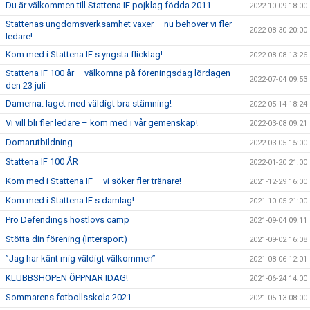
Du är välkommen till Stattena IF pojklag födda 2011
2022-10-09 18:00
Stattenas ungdomsverksamhet växer – nu behöver vi fler
2022-08-30 20:00
ledare!
Kom med i Stattena IF:s yngsta flicklag!
2022-08-08 13:26
Stattena IF 100 år – välkomna på föreningsdag lördagen
2022-07-04 09:53
den 23 juli
Damerna: laget med väldigt bra stämning!
2022-05-14 18:24
Vi vill bli fler ledare – kom med i vår gemenskap!
2022-03-08 09:21
Domarutbildning
2022-03-05 15:00
Stattena IF 100 ÅR
2022-01-20 21:00
Kom med i Stattena IF – vi söker fler tränare!
2021-12-29 16:00
Kom med i Stattena IF:s damlag!
2021-10-05 21:00
Pro Defendings höstlovs camp
2021-09-04 09:11
Stötta din förening (Intersport)
2021-09-02 16:08
”Jag har känt mig väldigt välkommen”
2021-08-06 12:01
KLUBBSHOPEN ÖPPNAR IDAG!
2021-06-24 14:00
Sommarens fotbollsskola 2021
2021-05-13 08:00