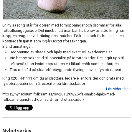
SPONSORER
DOMARE, MATCHER.
En ny säsong står för dörren med förhoppningar och drömmar för alla
AVGIFTER
fotbollsengagerade. Det innebär att man kan ha behov av stöd kring hur
kroppen reagerar vid träning och matcher. Folksam och fotbollen har en
kostnadsfri tjänst som ingår i idrottsförsäkringen.
FÖRENINGSSHOP
Bland annat ingår:
Bedömning av skada och hjälp med eventuell skadeanmälan.
KONTAKT
Vid behov bokas tid till specialist på idrottsskador. Det ingår upp till
två besök hos fysioterapeut och ett läkarbesök samt en röntgen.
STATTENA CUP
Tips och råd på skadeförebyggande övningar av en fysioterapeut.
Ring 020–441111 om du är idrottare, ledare eller förälder och prata med
INTRESSEANMÄLAN SOM TRÄNARE/LEDARE
fysioterapeuter som är experter på idrottsskador.
Läs vidare här
INTRESSEANMÄLAN MEDLEM/SPELARE
https://nyhetsrum.folksam.se/sv/2018/09/26/fa-snabb-hjalp-med-
folksams-tjanst-rad-och-vard-for-idrottsskador/
Nyhetsarkiv