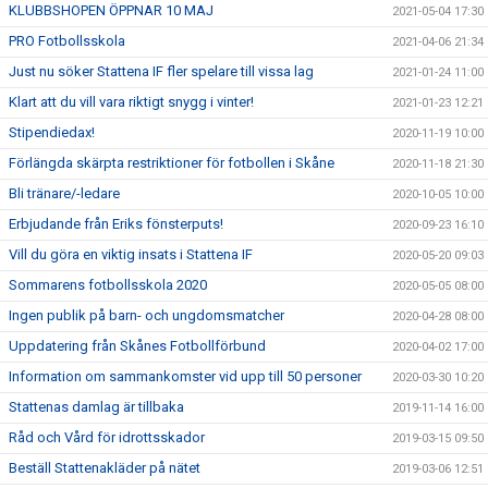
KLUBBSHOPEN ÖPPNAR 10 MAJ
2021-05-04 17:30
PRO Fotbollsskola
2021-04-06 21:34
Just nu söker Stattena IF fler spelare till vissa lag
2021-01-24 11:00
Klart att du vill vara riktigt snygg i vinter!
2021-01-23 12:21
Stipendiedax!
2020-11-19 10:00
Förlängda skärpta restriktioner för fotbollen i Skåne
2020-11-18 21:30
Bli tränare/-ledare
2020-10-05 10:00
Erbjudande från Eriks fönsterputs!
2020-09-23 16:10
Vill du göra en viktig insats i Stattena IF
2020-05-20 09:03
Sommarens fotbollsskola 2020
2020-05-05 08:00
Ingen publik på barn- och ungdomsmatcher
2020-04-28 08:00
Uppdatering från Skånes Fotbollförbund
2020-04-02 17:00
Information om sammankomster vid upp till 50 personer
2020-03-30 10:20
Stattenas damlag är tillbaka
2019-11-14 16:00
Råd och Vård för idrottsskador
2019-03-15 09:50
Beställ Stattenakläder på nätet
2019-03-06 12:51