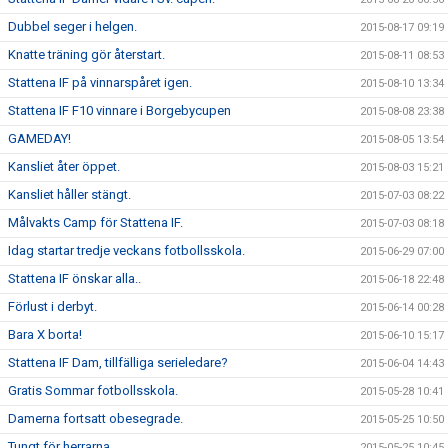
Dubbel seger i helgen.
2015-08-17 09:19
Knatte träning gör återstart.
2015-08-11 08:53
Stattena IF på vinnarspåret igen.
2015-08-10 13:34
Stattena IF F10 vinnare i Borgebycupen
2015-08-08 23:38
GAMEDAY!
2015-08-05 13:54
Kansliet åter öppet.
2015-08-03 15:21
Kansliet håller stängt.
2015-07-03 08:22
Målvakts Camp för Stattena IF.
2015-07-03 08:18
Idag startar tredje veckans fotbollsskola.
2015-06-29 07:00
Stattena IF önskar alla..
2015-06-18 22:48
Förlust i derbyt.
2015-06-14 00:28
Bara X borta!
2015-06-10 15:17
Stattena IF Dam, tillfälliga serieledare?
2015-06-04 14:43
Gratis Sommar fotbollsskola.
2015-05-28 10:41
Damerna fortsatt obesegrade.
2015-05-25 10:50
Tungt för herrarna.
2015-05-25 10:45