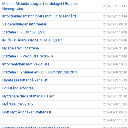
Merima Alibasic uttagen i landslaget i Bosnien
2015-02-20 13:17
Hercegovina.
Inför träningsmatch borta mot FC Rosengård.
2015-02-20 13:14
Valberedningen informerar...
2015-02-18 09:00
Stattena IF - LB07 3-1 (2-1)
2015-02-14 19:48
INFÖR TRÄNINGSMATCH MOT LB 07
2015-02-12 16:18
Ny spelare till Stattena IF!
2015-02-07 21:18
Stattena IF - Växjö DFF 3-2(3-0)
2015-02-07 13:10
Inför matchen mot Växjö DFF
2015-02-02 10:55
Stattena IF 2 vinnar av KDFF EuroCity Cup 2015
2015-02-01 22:10
Hämta Era lotter på kansliet!
2015-01-22 14:19
P-tillstånd erfodras.
2015-01-14 12:06
Ny tränare duo i Stattena IF Herr.
2015-01-10 21:40
Nyårssaluten 2015
2015-01-04 17:15
Gott Nytt År önskar Stattena IF.
2014-12-30 09:55
2014-12-16 11:52