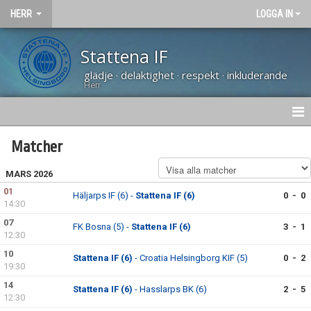
HERR
LOGGA IN
Stattena IF
glädje · delaktighet · respekt · inkluderande
Herr
NYHETER
Matcher
HEM
MARS 2026
01
Häljarps IF (6) -
Stattena IF (6)
0 - 0
KALENDER
14:30
07
FK Bosna (5) -
Stattena IF (6)
3 - 1
TRUPPEN
12:30
10
Stattena IF (6)
- Croatia Helsingborg KIF (5)
0 - 2
BILDGALLERI
19:30
14
DOKUMENT
Stattena IF (6)
- Hasslarps BK (6)
2 - 5
12:30