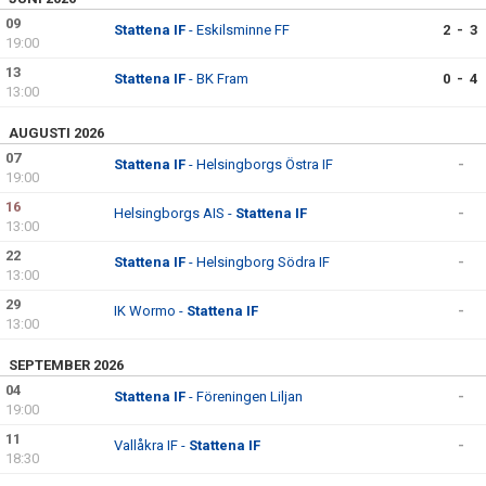
09
Stattena IF
- Eskilsminne FF
2 - 3
19:00
13
Stattena IF
- BK Fram
0 - 4
13:00
AUGUSTI 2026
07
Stattena IF
- Helsingborgs Östra IF
-
19:00
16
Helsingborgs AIS -
Stattena IF
-
13:00
22
Stattena IF
- Helsingborg Södra IF
-
13:00
29
IK Wormo -
Stattena IF
-
13:00
SEPTEMBER 2026
04
Stattena IF
- Föreningen Liljan
-
19:00
11
Vallåkra IF -
Stattena IF
-
18:30