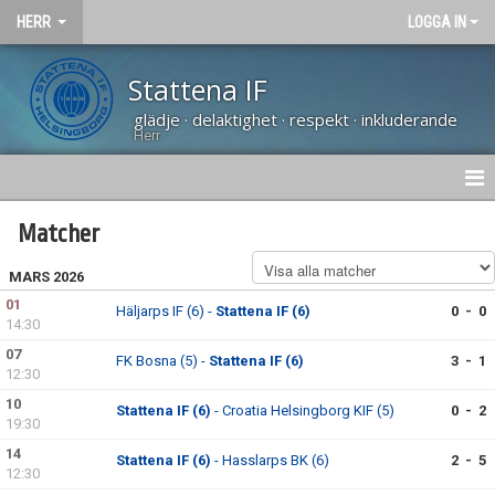
HERR
LOGGA IN
Stattena IF
glädje · delaktighet · respekt · inkluderande
Herr
NYHETER
Matcher
HEM
MARS 2026
01
Häljarps IF (6) -
Stattena IF (6)
0 - 0
KALENDER
14:30
07
FK Bosna (5) -
Stattena IF (6)
3 - 1
TRUPPEN
12:30
10
Stattena IF (6)
- Croatia Helsingborg KIF (5)
0 - 2
BILDGALLERI
19:30
14
DOKUMENT
Stattena IF (6)
- Hasslarps BK (6)
2 - 5
12:30