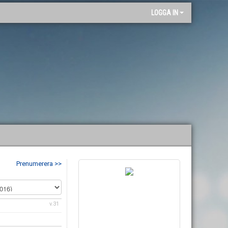
"
LOGGA IN
Prenumerera >>
v.31