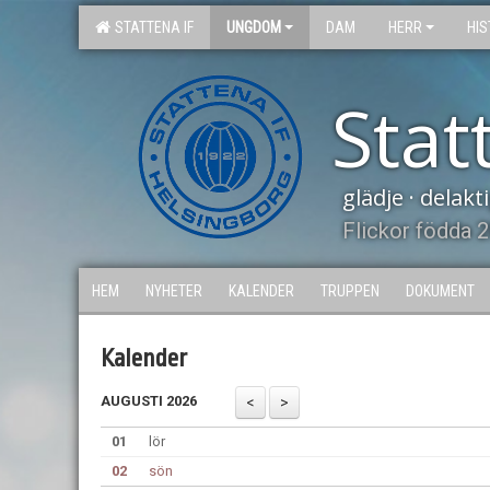
STATTENA IF
UNGDOM
DAM
HERR
HIS
Stat
glädje · delak
Flickor födda 
HEM
NYHETER
KALENDER
TRUPPEN
DOKUMENT
Kalender
AUGUSTI 2026
01
lör
02
sön