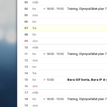
03
mån
04
tis
18:00 - 19:30
Träning, Olympiafältet plan 7
05
ons
06
tor
07
fre
08
lör
09
sön
10
mån
11
tis
18:00 - 19:30
Träning, Olympiafältet plan 7
12
ons
13
tor
14
fre
15
lör
10:00
Bara GIF borta, Bara IP A
16
sön
17
mån
18
tis
18:00 - 19:30
Träning, Olympiafältet plan 7
19
ons