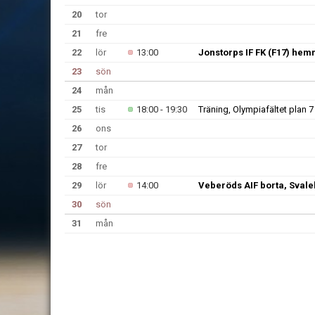
20
tor
21
fre
22
lör
13:00
Jonstorps IF FK (F17) hem
23
sön
24
mån
25
tis
18:00 - 19:30
Träning, Olympiafältet plan 7
26
ons
27
tor
28
fre
29
lör
14:00
Veberöds AIF borta, Sval
30
sön
31
mån