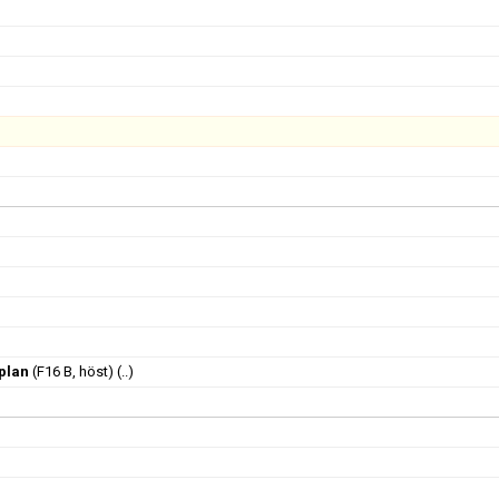
-plan
(F16 B, höst)
(..)