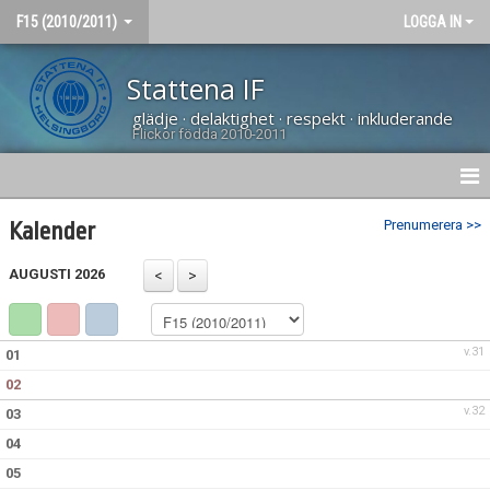
F15 (2010/2011)
LOGGA IN
Stattena IF
glädje · delaktighet · respekt · inkluderande
Flickor födda 2010-2011
HEM
Prenumerera >>
Kalender
NYHETER
AUGUSTI 2026
DOKUMENT
v.31
01
BILDGALLERI
02
KONTAKT
v.32
03
04
TRUPPEN
05