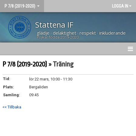
P 7/8 (2019-2020)
LOGGA IN
Stattena IF
glädje · delaktighet · respekt · inkluderande
Pojkar födda 2019-2020
HEM
P 7/8 (2019-2020)
» Träning
NYHETER
Tid:
lör 22 mars, 10:00 - 11:30
Plats:
KALENDER
Bergaliden
Samling:
09:45
MATCHER
<< Tillbaka
TRUPPEN
BILDGALLERI