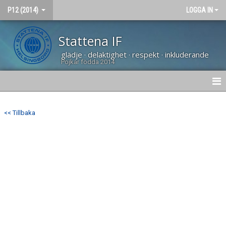
P12 (2014)
LOGGA IN
Stattena IF
glädje · delaktighet · respekt · inkluderande
Pojkar födda 2014
HEM
<< Tillbaka
NYHETER
KALENDER
MATCHER
TRUPPEN
BILDGALLERI