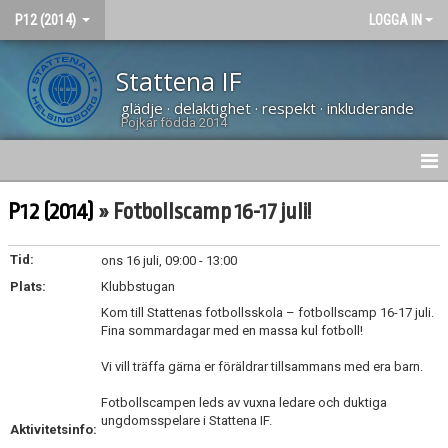
P12 (2014)
LOGGA IN
Stattena IF
glädje · delaktighet · respekt · inkluderande
Pojkar födda 2014
HEM
P12 (2014)
» Fotbollscamp 16-17 juli!
NYHETER
Tid:
ons 16 juli, 09:00 - 13:00
Plats:
KALENDER
Klubbstugan
Kom till Stattenas fotbollsskola – fotbollscamp 16-17 juli.
MATCHER
Fina sommardagar med en massa kul fotboll!
Vi vill träffa gärna er föräldrar tillsammans med era barn.
TRUPPEN
Fotbollscampen leds av vuxna ledare och duktiga
BILDGALLERI
ungdomsspelare i Stattena IF.
Aktivitetsinfo: