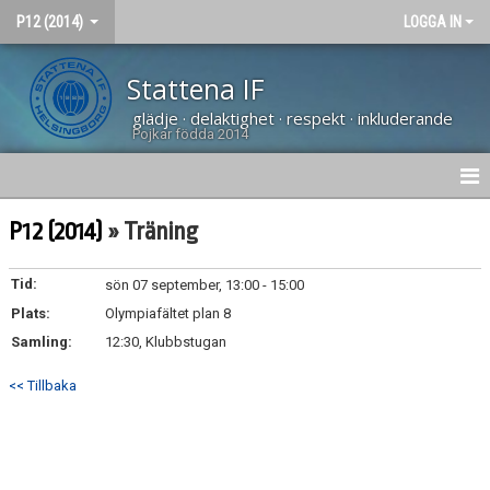
P12 (2014)
LOGGA IN
Stattena IF
glädje · delaktighet · respekt · inkluderande
Pojkar födda 2014
HEM
P12 (2014)
» Träning
NYHETER
Tid:
sön 07 september, 13:00 - 15:00
Plats:
KALENDER
Olympiafältet plan 8
Samling:
12:30, Klubbstugan
MATCHER
<< Tillbaka
TRUPPEN
BILDGALLERI