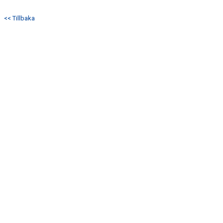
TRUPPEN
<< Tillbaka
MATCHER