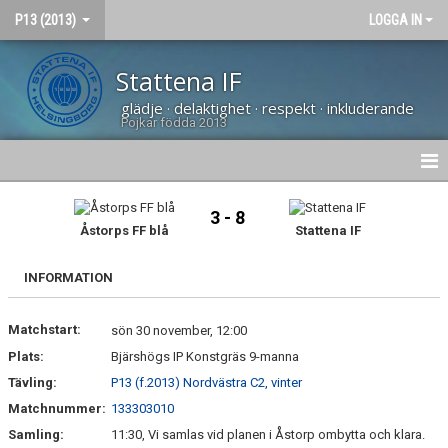
P13 (2013)
LOGGA IN
Stattena IF
glädje · delaktighet · respekt · inkluderande
Pojkar födda 2013
HEM
3 - 8
Åstorps FF blå
Stattena IF
NYHETER
INFORMATION
DOKUMENT
Matchstart:
BILDGALLERI
sön 30 november, 12:00
Plats:
Bjärshögs IP Konstgräs 9-manna
KONTAKT
Tävling:
P13 (f.2013) Nordvästra C2, vinter
Matchnummer:
133303010
KALENDER
Samling:
11:30, Vi samlas vid planen i Åstorp ombytta och klara.